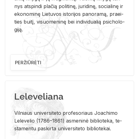
nys at­spin­di pla­čią po­li­ti­nę, ju­ri­di­nę, so­cia­li­nę ir
eko­no­mi­nę Lie­tu­vos is­to­ri­jos pa­no­ra­mą, pra­ei­
ties bui­tį, vi­suo­me­ni­nę bei in­di­vi­dua­lią psi­cho­lo­
gi­ją.
PERŽIŪRĖTI
Leleveliana
Vil­niaus uni­ver­si­te­to pro­fe­so­riaus Jo­a­chi­mo
Le­le­ve­lio (1786–1861) as­me­ni­nė bi­b­lio­te­ka, te­
sta­men­tu pa­skir­ta uni­ver­si­te­to bi­b­lio­te­kai.