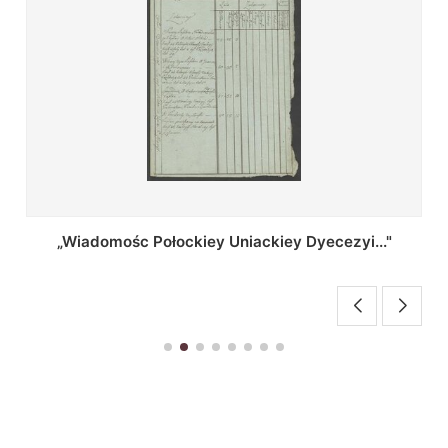
Regestr Parochow Dekanatu Brzeskiego