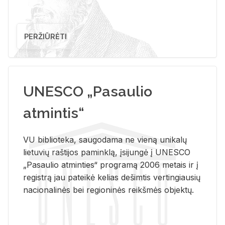
PERŽIŪRĖTI
UNESCO „Pasaulio
atmintis“
VU biblioteka, saugodama ne vieną unikalų
lietuvių raštijos paminklą, įsijungė į UNESCO
„Pasaulio atminties“ programą 2006 metais ir į
registrą jau pateikė kelias dešimtis vertingiausių
nacionalinės bei regioninės reikšmės objektų.