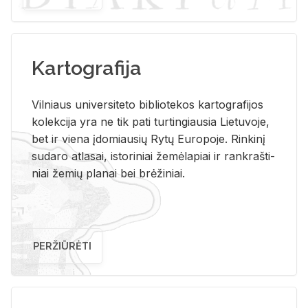
Kartografija
Vil­niaus uni­ver­si­te­to bi­b­lio­te­kos kar­to­gra­fi­jos
ko­lek­ci­ja yra ne tik pati tur­tin­giau­sia Lie­tu­vo­je,
bet ir vie­na įdo­miau­sių Rytų Eu­ro­po­je. Rin­ki­nį
su­da­ro at­la­sai, is­to­ri­niai že­mė­la­piai ir rank­raš­ti­
niai že­mių pla­nai bei brė­ži­niai.
PERŽIŪRĖTI