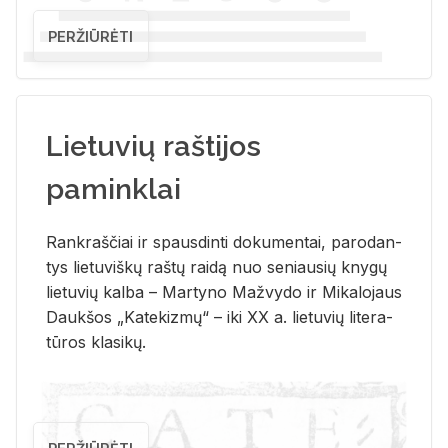
PERŽIŪRĖTI
Lietuvių raštijos
paminklai
Rank­raš­čiai ir spaus­din­ti do­ku­men­tai, pa­ro­dan­
tys lie­tu­viš­kų raš­tų rai­dą nuo se­niau­sių kny­gų
lie­tu­vių kal­ba – Mar­ty­no Ma­žvy­do ir Mi­ka­lo­jaus
Dauk­šos „Ka­te­kiz­mų“ – iki XX a. lie­tu­vių li­te­ra­
tū­ros kla­si­kų.