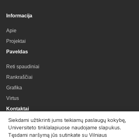
Informacija
Apie
Projektai
Paveldas
Reti spaudiniai
Rankraščiai
Grafika
Virtus
Kontaktai
Siekdami užtikrinti jums teikiamų paslaugų kokybę,
VU Biblioteka
Universiteto tinklalapiuose naudojame slapukus.
Universiteto g. 3, LT-01122, Vilnius
Tęsdami naršymą jūs sutinkate su Vilniaus