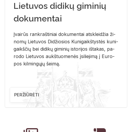
Lietuvos didikų giminių
dokumentai
Įvai­rūs rank­raš­ti­niai do­ku­men­tai at­sklei­džia ži­
no­mų Lie­tu­vos Di­džio­sios Ku­ni­gaikš­tys­tės ku­ni­
gaikš­čių bei di­di­kų gi­mi­nių is­to­ri­jos iš­ta­kas, pa­
ro­do Lie­tu­vos aukš­tuo­me­nės įsi­lie­ji­mą į Eu­ro­
pos kil­min­gų­jų šei­mą.
PERŽIŪRĖTI