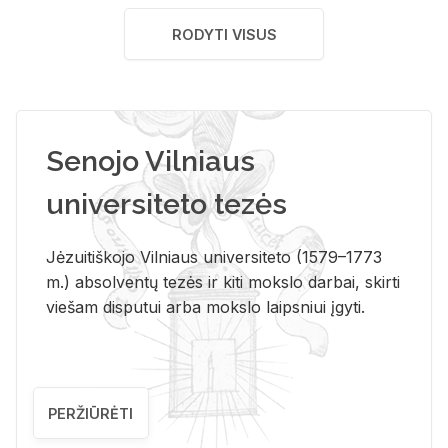
RODYTI VISUS
Senojo Vilniaus
universiteto tezės
Jėzuitiškojo Vilniaus universiteto (1579–1773
m.) absolventų tezės ir kiti mokslo darbai, skirti
viešam disputui arba mokslo laipsniui įgyti.
PERŽIŪRĖTI