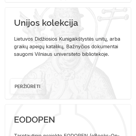
Unijos kolekcija
Lietuvos Didžiosios Kunigaikštystės unitų, arba
graikų apeigų katalikų, Bažnyčios dokumentai
saugomi Vilniaus universiteto bibliotekoje.
PERŽIŪRĖTI
EODOPEN
Tarp­tau­ti­nio pro­jek­to EO­DO­PEN (eBo­oks-On-