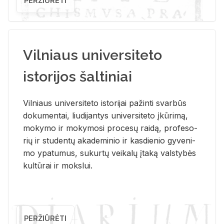
PERŽIŪRĖTI
Vilniaus universiteto
istorijos šaltiniai
Vil­niaus uni­ver­si­te­to is­to­ri­jai pa­žin­ti svar­būs
do­ku­men­tai, liu­di­jan­tys uni­ver­si­te­to įkū­ri­mą,
mo­ky­mo ir mo­ky­mo­si pro­ce­sų rai­dą, pro­fe­so­
rių ir stu­den­tų aka­de­mi­nio ir kas­die­nio gy­ve­ni­
mo ypa­tu­mus, su­kur­tų vei­ka­lų įta­ką vals­ty­bės
kul­tū­rai ir moks­lui.
PERŽIŪRĖTI