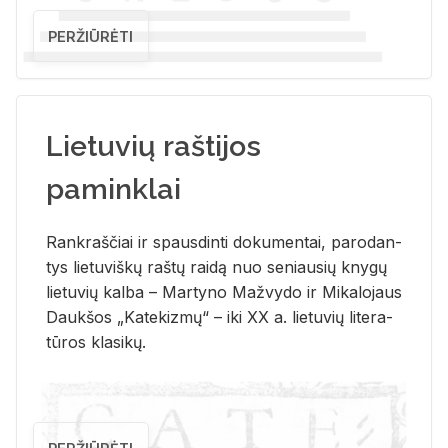
PERŽIŪRĖTI
Lietuvių raštijos
paminklai
Rank­raš­čiai ir spaus­din­ti do­ku­men­tai, pa­ro­dan­
tys lie­tu­viš­kų raš­tų rai­dą nuo se­niau­sių kny­gų
lie­tu­vių kal­ba – Mar­ty­no Ma­žvy­do ir Mi­ka­lo­jaus
Dauk­šos „Ka­te­kiz­mų“ – iki XX a. lie­tu­vių li­te­ra­
tū­ros kla­si­kų.