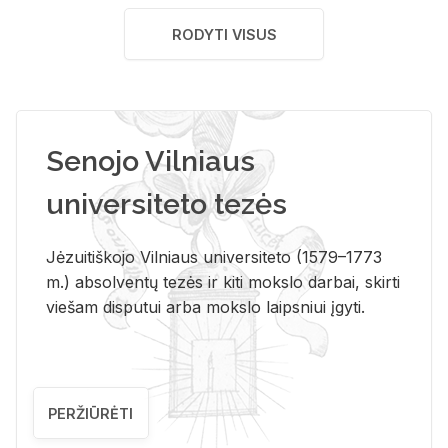
RODYTI VISUS
Senojo Vilniaus
universiteto tezės
Jėzuitiškojo Vilniaus universiteto (1579–1773
m.) absolventų tezės ir kiti mokslo darbai, skirti
viešam disputui arba mokslo laipsniui įgyti.
PERŽIŪRĖTI