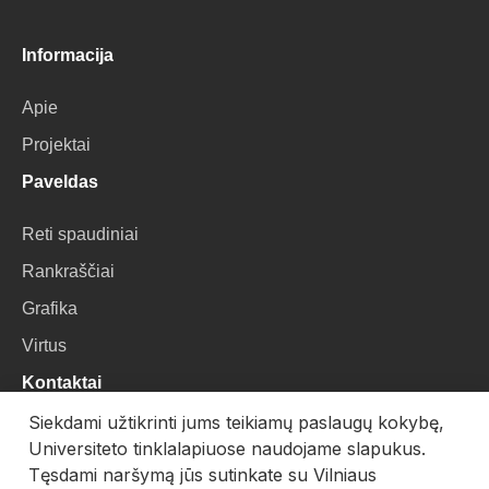
Informacija
Apie
Projektai
Paveldas
Reti spaudiniai
Rankraščiai
Grafika
Virtus
Kontaktai
Siekdami užtikrinti jums teikiamų paslaugų kokybę,
VU Biblioteka
Universiteto tinklalapiuose naudojame slapukus.
Universiteto g. 3, LT-01122, Vilnius
Tęsdami naršymą jūs sutinkate su Vilniaus