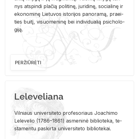
nys at­spin­di pla­čią po­li­ti­nę, ju­ri­di­nę, so­cia­li­nę ir
eko­no­mi­nę Lie­tu­vos is­to­ri­jos pa­no­ra­mą, pra­ei­
ties bui­tį, vi­suo­me­ni­nę bei in­di­vi­dua­lią psi­cho­lo­
gi­ją.
PERŽIŪRĖTI
Leleveliana
Vil­niaus uni­ver­si­te­to pro­fe­so­riaus Jo­a­chi­mo
Le­le­ve­lio (1786–1861) as­me­ni­nė bi­b­lio­te­ka, te­
sta­men­tu pa­skir­ta uni­ver­si­te­to bi­b­lio­te­kai.