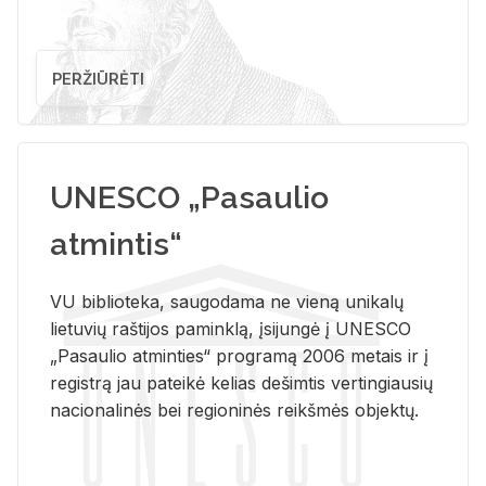
PERŽIŪRĖTI
UNESCO „Pasaulio
atmintis“
VU biblioteka, saugodama ne vieną unikalų
lietuvių raštijos paminklą, įsijungė į UNESCO
„Pasaulio atminties“ programą 2006 metais ir į
registrą jau pateikė kelias dešimtis vertingiausių
nacionalinės bei regioninės reikšmės objektų.