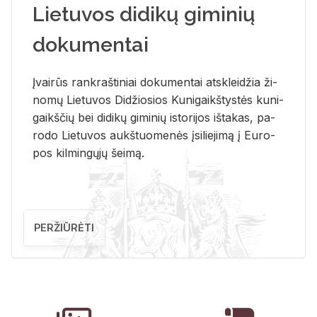
Lietuvos didikų giminių
dokumentai
Įvai­rūs rank­raš­ti­niai do­ku­men­tai at­sklei­džia ži­
no­mų Lie­tu­vos Di­džio­sios Ku­ni­gaikš­tys­tės ku­ni­
gaikš­čių bei di­di­kų gi­mi­nių is­to­ri­jos iš­ta­kas, pa­
ro­do Lie­tu­vos aukš­tuo­me­nės įsi­lie­ji­mą į Eu­ro­
pos kil­min­gų­jų šei­mą.
PERŽIŪRĖTI