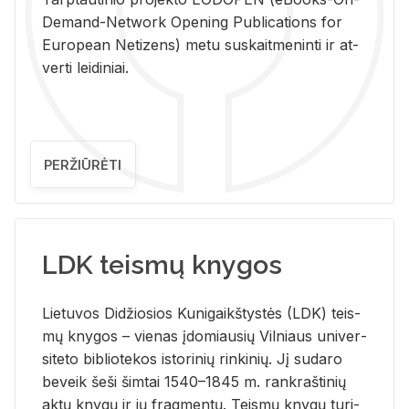
De­mand-Ne­twork Ope­ning Pub­li­ca­tions for
Eu­ro­pe­an Ne­ti­zens) metu su­skait­me­nin­ti ir at­
ver­ti lei­di­niai.
PERŽIŪRĖTI
LDK teismų knygos
Lie­tu­vos Di­džio­sios Ku­ni­gaikš­tys­tės (LDK) teis­
mų kny­gos – vie­nas įdo­miau­sių Vil­niaus uni­ver­
si­te­to bi­b­lio­te­kos is­to­ri­nių rin­ki­nių. Jį su­da­ro
be­veik šeši šim­tai 1540–1845 m. rank­raš­ti­nių
aktų kny­gų ir jų frag­men­tų. Teis­mų kny­gų tu­ri­