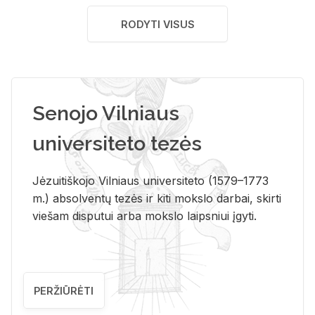
RODYTI VISUS
Senojo Vilniaus
universiteto tezės
Jėzuitiškojo Vilniaus universiteto (1579–1773
m.) absolventų tezės ir kiti mokslo darbai, skirti
viešam disputui arba mokslo laipsniui įgyti.
PERŽIŪRĖTI