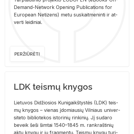
De­mand-Ne­twork Ope­ning Pub­li­ca­tions for
Eu­ro­pe­an Ne­ti­zens) metu su­skait­me­nin­ti ir at­
ver­ti lei­di­niai.
PERŽIŪRĖTI
LDK teismų knygos
Lie­tu­vos Di­džio­sios Ku­ni­gaikš­tys­tės (LDK) teis­
mų kny­gos – vie­nas įdo­miau­sių Vil­niaus uni­ver­
si­te­to bi­b­lio­te­kos is­to­ri­nių rin­ki­nių. Jį su­da­ro
be­veik šeši šim­tai 1540–1845 m. rank­raš­ti­nių
aktų kny­gų ir jų frag­men­tų. Teis­mų kny­gų tu­ri­