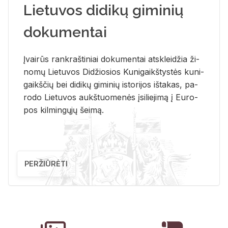
Lietuvos didikų giminių
dokumentai
Įvai­rūs rank­raš­ti­niai do­ku­men­tai at­sklei­džia ži­
no­mų Lie­tu­vos Di­džio­sios Ku­ni­gaikš­tys­tės ku­ni­
gaikš­čių bei di­di­kų gi­mi­nių is­to­ri­jos iš­ta­kas, pa­
ro­do Lie­tu­vos aukš­tuo­me­nės įsi­lie­ji­mą į Eu­ro­
pos kil­min­gų­jų šei­mą.
PERŽIŪRĖTI