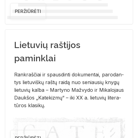
PERŽIŪRĖTI
Lietuvių raštijos
paminklai
Rank­raš­čiai ir spaus­din­ti do­ku­men­tai, pa­ro­dan­
tys lie­tu­viš­kų raš­tų rai­dą nuo se­niau­sių kny­gų
lie­tu­vių kal­ba – Mar­ty­no Ma­žvy­do ir Mi­ka­lo­jaus
Dauk­šos „Ka­te­kiz­mų“ – iki XX a. lie­tu­vių li­te­ra­
tū­ros kla­si­kų.