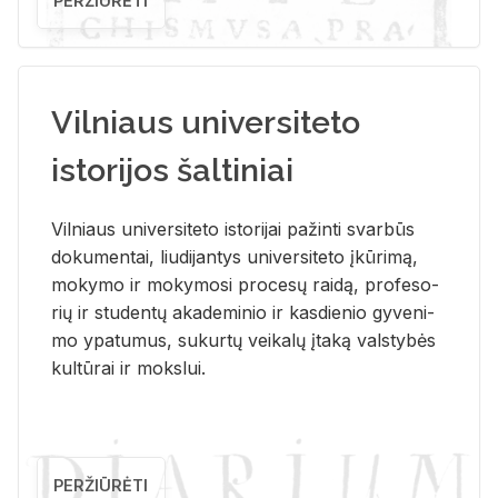
PERŽIŪRĖTI
Vilniaus universiteto
istorijos šaltiniai
Vil­niaus uni­ver­si­te­to is­to­ri­jai pa­žin­ti svar­būs
do­ku­men­tai, liu­di­jan­tys uni­ver­si­te­to įkū­ri­mą,
mo­ky­mo ir mo­ky­mo­si pro­ce­sų rai­dą, pro­fe­so­
rių ir stu­den­tų aka­de­mi­nio ir kas­die­nio gy­ve­ni­
mo ypa­tu­mus, su­kur­tų vei­ka­lų įta­ką vals­ty­bės
kul­tū­rai ir moks­lui.
PERŽIŪRĖTI