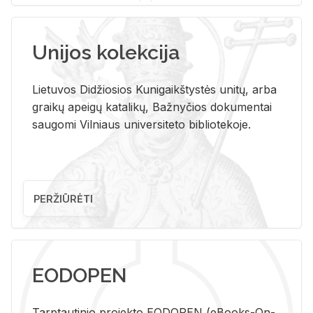
Unijos kolekcija
Lietuvos Didžiosios Kunigaikštystės unitų, arba
graikų apeigų katalikų, Bažnyčios dokumentai
saugomi Vilniaus universiteto bibliotekoje.
PERŽIŪRĖTI
EODOPEN
Tarp­tau­ti­nio pro­jek­to EO­DO­PEN (eBo­oks-On-