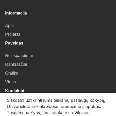
Informacija
Apie
Projektai
Paveldas
Reti spaudiniai
Rankraščiai
Grafika
Virtus
Kontaktai
Siekdami užtikrinti jums teikiamų paslaugų kokybę,
VU Biblioteka
Universiteto tinklalapiuose naudojame slapukus.
Universiteto g. 3, LT-01122, Vilnius
Tęsdami naršymą jūs sutinkate su Vilniaus