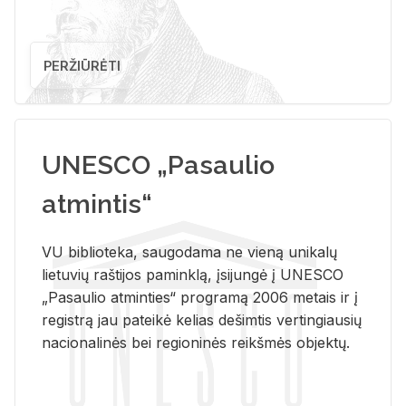
PERŽIŪRĖTI
UNESCO „Pasaulio
atmintis“
VU biblioteka, saugodama ne vieną unikalų
lietuvių raštijos paminklą, įsijungė į UNESCO
„Pasaulio atminties“ programą 2006 metais ir į
registrą jau pateikė kelias dešimtis vertingiausių
nacionalinės bei regioninės reikšmės objektų.