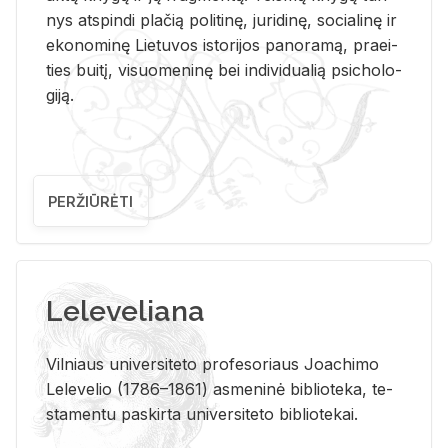
nys at­spin­di pla­čią po­li­ti­nę, ju­ri­di­nę, so­cia­li­nę ir
eko­no­mi­nę Lie­tu­vos is­to­ri­jos pa­no­ra­mą, pra­ei­
ties bui­tį, vi­suo­me­ni­nę bei in­di­vi­dua­lią psi­cho­lo­
gi­ją.
PERŽIŪRĖTI
Leleveliana
Vil­niaus uni­ver­si­te­to pro­fe­so­riaus Jo­a­chi­mo
Le­le­ve­lio (1786–1861) as­me­ni­nė bi­b­lio­te­ka, te­
sta­men­tu pa­skir­ta uni­ver­si­te­to bi­b­lio­te­kai.