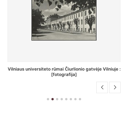
St. Batoro universiteto J. Pilsudskio kolegija :
[fotografija]