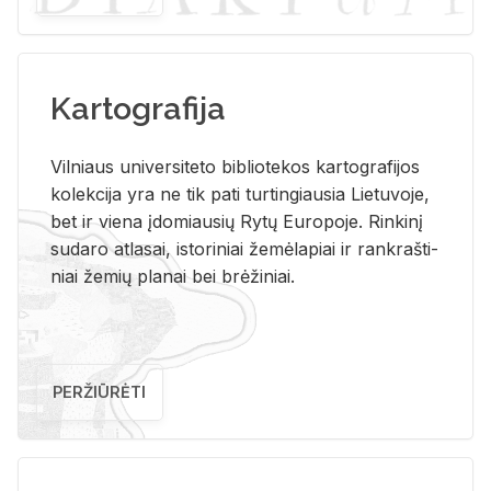
Kartografija
Vil­niaus uni­ver­si­te­to bi­b­lio­te­kos kar­to­gra­fi­jos
ko­lek­ci­ja yra ne tik pati tur­tin­giau­sia Lie­tu­vo­je,
bet ir vie­na įdo­miau­sių Rytų Eu­ro­po­je. Rin­ki­nį
su­da­ro at­la­sai, is­to­ri­niai že­mė­la­piai ir rank­raš­ti­
niai že­mių pla­nai bei brė­ži­niai.
PERŽIŪRĖTI