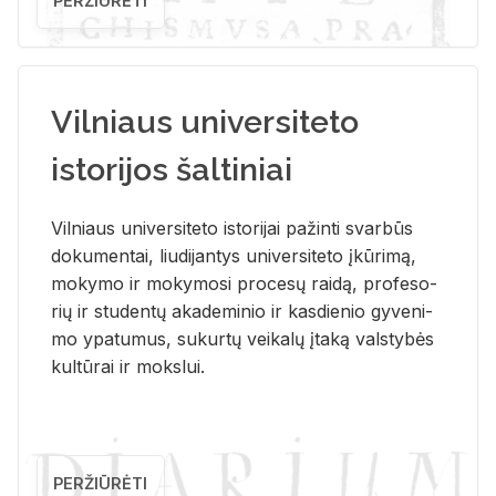
PERŽIŪRĖTI
Vilniaus universiteto
istorijos šaltiniai
Vil­niaus uni­ver­si­te­to is­to­ri­jai pa­žin­ti svar­būs
do­ku­men­tai, liu­di­jan­tys uni­ver­si­te­to įkū­ri­mą,
mo­ky­mo ir mo­ky­mo­si pro­ce­sų rai­dą, pro­fe­so­
rių ir stu­den­tų aka­de­mi­nio ir kas­die­nio gy­ve­ni­
mo ypa­tu­mus, su­kur­tų vei­ka­lų įta­ką vals­ty­bės
kul­tū­rai ir moks­lui.
PERŽIŪRĖTI