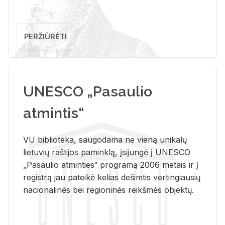
PERŽIŪRĖTI
UNESCO „Pasaulio
atmintis“
VU biblioteka, saugodama ne vieną unikalų
lietuvių raštijos paminklą, įsijungė į UNESCO
„Pasaulio atminties“ programą 2006 metais ir į
registrą jau pateikė kelias dešimtis vertingiausių
nacionalinės bei regioninės reikšmės objektų.