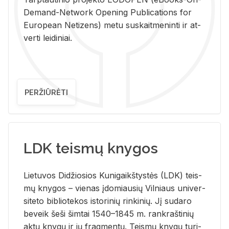
De­mand-Ne­twork Ope­ning Pub­li­ca­tions for
Eu­ro­pe­an Ne­ti­zens) metu su­skait­me­nin­ti ir at­
ver­ti lei­di­niai.
PERŽIŪRĖTI
LDK teismų knygos
Lie­tu­vos Di­džio­sios Ku­ni­gaikš­tys­tės (LDK) teis­
mų kny­gos – vie­nas įdo­miau­sių Vil­niaus uni­ver­
si­te­to bi­b­lio­te­kos is­to­ri­nių rin­ki­nių. Jį su­da­ro
be­veik šeši šim­tai 1540–1845 m. rank­raš­ti­nių
aktų kny­gų ir jų frag­men­tų. Teis­mų kny­gų tu­ri­