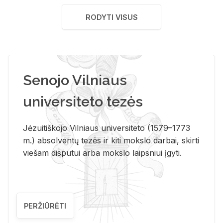
RODYTI VISUS
Senojo Vilniaus
universiteto tezės
Jėzuitiškojo Vilniaus universiteto (1579–1773
m.) absolventų tezės ir kiti mokslo darbai, skirti
viešam disputui arba mokslo laipsniui įgyti.
PERŽIŪRĖTI