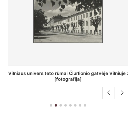
St. Batoro universiteto J. Pilsudskio kolegija :
[fotografija]