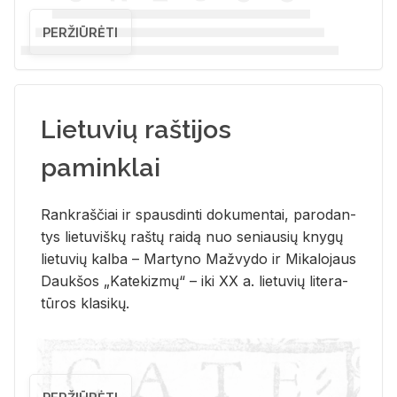
PERŽIŪRĖTI
Lietuvių raštijos
paminklai
Rank­raš­čiai ir spaus­din­ti do­ku­men­tai, pa­ro­dan­
tys lie­tu­viš­kų raš­tų rai­dą nuo se­niau­sių kny­gų
lie­tu­vių kal­ba – Mar­ty­no Ma­žvy­do ir Mi­ka­lo­jaus
Dauk­šos „Ka­te­kiz­mų“ – iki XX a. lie­tu­vių li­te­ra­
tū­ros kla­si­kų.