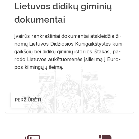
Lietuvos didikų giminių
dokumentai
Įvai­rūs rank­raš­ti­niai do­ku­men­tai at­sklei­džia ži­
no­mų Lie­tu­vos Di­džio­sios Ku­ni­gaikš­tys­tės ku­ni­
gaikš­čių bei di­di­kų gi­mi­nių is­to­ri­jos iš­ta­kas, pa­
ro­do Lie­tu­vos aukš­tuo­me­nės įsi­lie­ji­mą į Eu­ro­
pos kil­min­gų­jų šei­mą.
PERŽIŪRĖTI