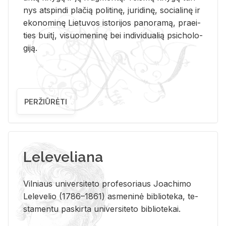
nys at­spin­di pla­čią po­li­ti­nę, ju­ri­di­nę, so­cia­li­nę ir
eko­no­mi­nę Lie­tu­vos is­to­ri­jos pa­no­ra­mą, pra­ei­
ties bui­tį, vi­suo­me­ni­nę bei in­di­vi­dua­lią psi­cho­lo­
gi­ją.
PERŽIŪRĖTI
Leleveliana
Vil­niaus uni­ver­si­te­to pro­fe­so­riaus Jo­a­chi­mo
Le­le­ve­lio (1786–1861) as­me­ni­nė bi­b­lio­te­ka, te­
sta­men­tu pa­skir­ta uni­ver­si­te­to bi­b­lio­te­kai.