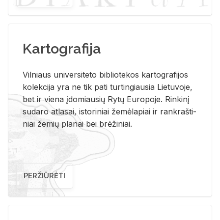
Kartografija
Vil­niaus uni­ver­si­te­to bi­b­lio­te­kos kar­to­gra­fi­jos
ko­lek­ci­ja yra ne tik pati tur­tin­giau­sia Lie­tu­vo­je,
bet ir vie­na įdo­miau­sių Rytų Eu­ro­po­je. Rin­ki­nį
su­da­ro at­la­sai, is­to­ri­niai že­mė­la­piai ir rank­raš­ti­
niai že­mių pla­nai bei brė­ži­niai.
PERŽIŪRĖTI