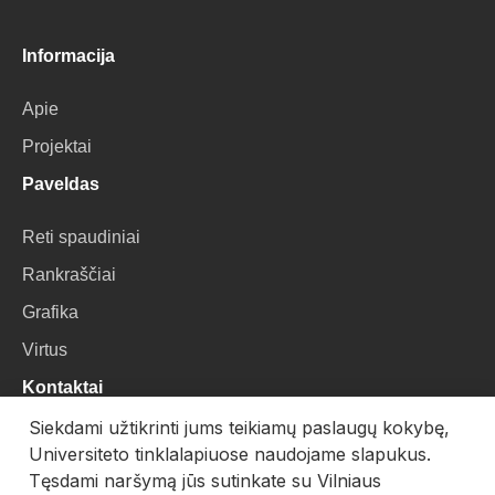
Informacija
Apie
Projektai
Paveldas
Reti spaudiniai
Rankraščiai
Grafika
Virtus
Kontaktai
Siekdami užtikrinti jums teikiamų paslaugų kokybę,
VU Biblioteka
Universiteto tinklalapiuose naudojame slapukus.
Universiteto g. 3, LT-01122, Vilnius
Tęsdami naršymą jūs sutinkate su Vilniaus