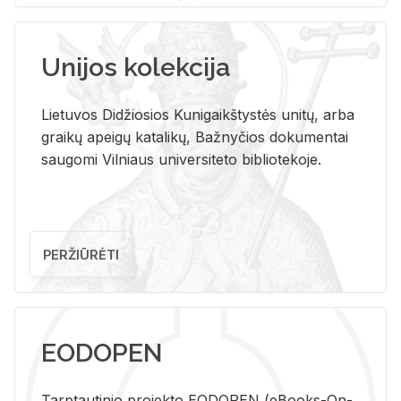
Unijos kolekcija
Lietuvos Didžiosios Kunigaikštystės unitų, arba
graikų apeigų katalikų, Bažnyčios dokumentai
saugomi Vilniaus universiteto bibliotekoje.
PERŽIŪRĖTI
EODOPEN
Tarp­tau­ti­nio pro­jek­to EO­DO­PEN (eBo­oks-On-