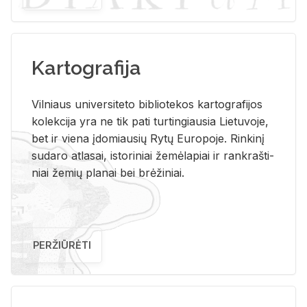
Kartografija
Vil­niaus uni­ver­si­te­to bi­b­lio­te­kos kar­to­gra­fi­jos
ko­lek­ci­ja yra ne tik pati tur­tin­giau­sia Lie­tu­vo­je,
bet ir vie­na įdo­miau­sių Rytų Eu­ro­po­je. Rin­ki­nį
su­da­ro at­la­sai, is­to­ri­niai že­mė­la­piai ir rank­raš­ti­
niai že­mių pla­nai bei brė­ži­niai.
PERŽIŪRĖTI