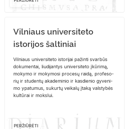
PERŽIŪRĖTI
Vilniaus universiteto
istorijos šaltiniai
Vil­niaus uni­ver­si­te­to is­to­ri­jai pa­žin­ti svar­būs
do­ku­men­tai, liu­di­jan­tys uni­ver­si­te­to įkū­ri­mą,
mo­ky­mo ir mo­ky­mo­si pro­ce­sų rai­dą, pro­fe­so­
rių ir stu­den­tų aka­de­mi­nio ir kas­die­nio gy­ve­ni­
mo ypa­tu­mus, su­kur­tų vei­ka­lų įta­ką vals­ty­bės
kul­tū­rai ir moks­lui.
PERŽIŪRĖTI