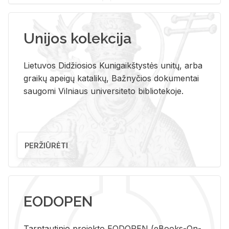
Unijos kolekcija
Lietuvos Didžiosios Kunigaikštystės unitų, arba
graikų apeigų katalikų, Bažnyčios dokumentai
saugomi Vilniaus universiteto bibliotekoje.
PERŽIŪRĖTI
EODOPEN
Tarp­tau­ti­nio pro­jek­to EO­DO­PEN (eBo­oks-On-