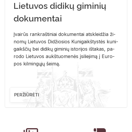
Lietuvos didikų giminių
dokumentai
Įvai­rūs rank­raš­ti­niai do­ku­men­tai at­sklei­džia ži­
no­mų Lie­tu­vos Di­džio­sios Ku­ni­gaikš­tys­tės ku­ni­
gaikš­čių bei di­di­kų gi­mi­nių is­to­ri­jos iš­ta­kas, pa­
ro­do Lie­tu­vos aukš­tuo­me­nės įsi­lie­ji­mą į Eu­ro­
pos kil­min­gų­jų šei­mą.
PERŽIŪRĖTI