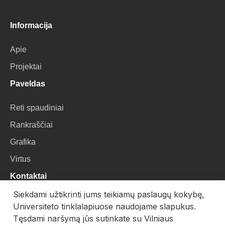
Informacija
Apie
Projektai
Paveldas
Reti spaudiniai
Rankraščiai
Grafika
Virtus
Kontaktai
Siekdami užtikrinti jums teikiamų paslaugų kokybę,
VU Biblioteka
Universiteto tinklalapiuose naudojame slapukus.
Universiteto g. 3, LT-01122, Vilnius
Tęsdami naršymą jūs sutinkate su Vilniaus