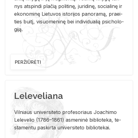
nys at­spin­di pla­čią po­li­ti­nę, ju­ri­di­nę, so­cia­li­nę ir
eko­no­mi­nę Lie­tu­vos is­to­ri­jos pa­no­ra­mą, pra­ei­
ties bui­tį, vi­suo­me­ni­nę bei in­di­vi­dua­lią psi­cho­lo­
gi­ją.
PERŽIŪRĖTI
Leleveliana
Vil­niaus uni­ver­si­te­to pro­fe­so­riaus Jo­a­chi­mo
Le­le­ve­lio (1786–1861) as­me­ni­nė bi­b­lio­te­ka, te­
sta­men­tu pa­skir­ta uni­ver­si­te­to bi­b­lio­te­kai.