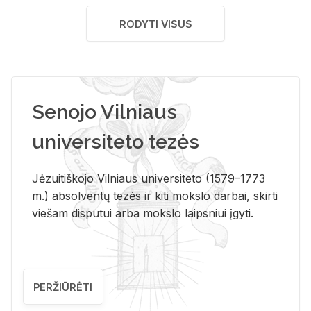
RODYTI VISUS
Senojo Vilniaus
universiteto tezės
Jėzuitiškojo Vilniaus universiteto (1579–1773
m.) absolventų tezės ir kiti mokslo darbai, skirti
viešam disputui arba mokslo laipsniui įgyti.
PERŽIŪRĖTI