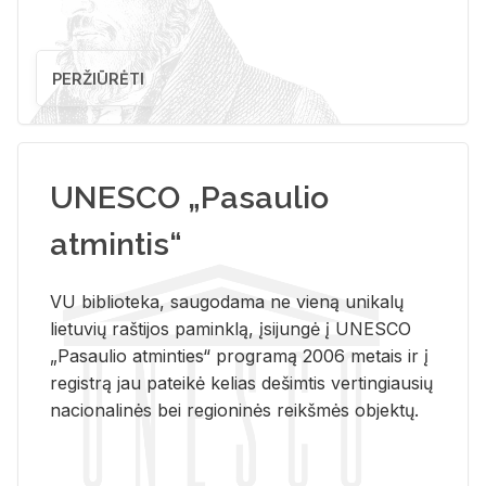
PERŽIŪRĖTI
UNESCO „Pasaulio
atmintis“
VU biblioteka, saugodama ne vieną unikalų
lietuvių raštijos paminklą, įsijungė į UNESCO
„Pasaulio atminties“ programą 2006 metais ir į
registrą jau pateikė kelias dešimtis vertingiausių
nacionalinės bei regioninės reikšmės objektų.