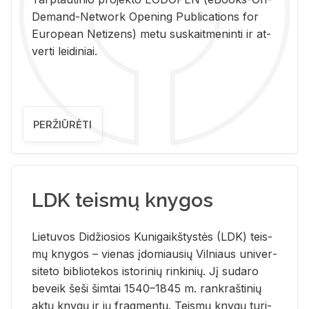
De­mand-Ne­twork Ope­ning Pub­li­ca­tions for
Eu­ro­pe­an Ne­ti­zens) metu su­skait­me­nin­ti ir at­
ver­ti lei­di­niai.
PERŽIŪRĖTI
LDK teismų knygos
Lie­tu­vos Di­džio­sios Ku­ni­gaikš­tys­tės (LDK) teis­
mų kny­gos – vie­nas įdo­miau­sių Vil­niaus uni­ver­
si­te­to bi­b­lio­te­kos is­to­ri­nių rin­ki­nių. Jį su­da­ro
be­veik šeši šim­tai 1540–1845 m. rank­raš­ti­nių
aktų kny­gų ir jų frag­men­tų. Teis­mų kny­gų tu­ri­