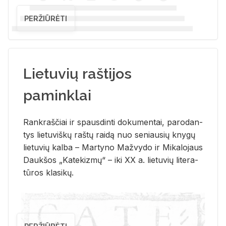
PERŽIŪRĖTI
Lietuvių raštijos
paminklai
Rank­raš­čiai ir spaus­din­ti do­ku­men­tai, pa­ro­dan­
tys lie­tu­viš­kų raš­tų rai­dą nuo se­niau­sių kny­gų
lie­tu­vių kal­ba – Mar­ty­no Ma­žvy­do ir Mi­ka­lo­jaus
Dauk­šos „Ka­te­kiz­mų“ – iki XX a. lie­tu­vių li­te­ra­
tū­ros kla­si­kų.