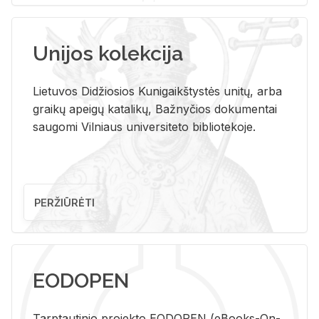
Unijos kolekcija
Lietuvos Didžiosios Kunigaikštystės unitų, arba
graikų apeigų katalikų, Bažnyčios dokumentai
saugomi Vilniaus universiteto bibliotekoje.
PERŽIŪRĖTI
EODOPEN
Tarp­tau­ti­nio pro­jek­to EO­DO­PEN (eBo­oks-On-