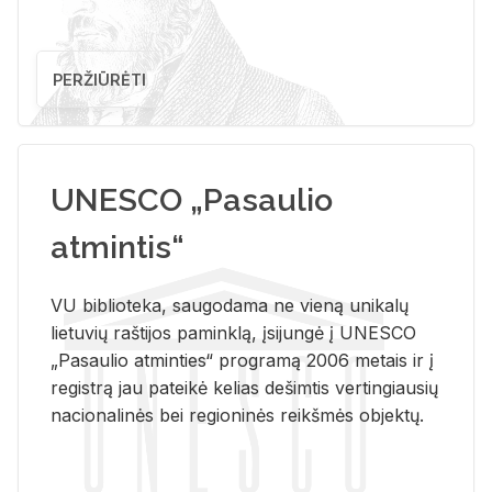
PERŽIŪRĖTI
UNESCO „Pasaulio
atmintis“
VU biblioteka, saugodama ne vieną unikalų
lietuvių raštijos paminklą, įsijungė į UNESCO
„Pasaulio atminties“ programą 2006 metais ir į
registrą jau pateikė kelias dešimtis vertingiausių
nacionalinės bei regioninės reikšmės objektų.