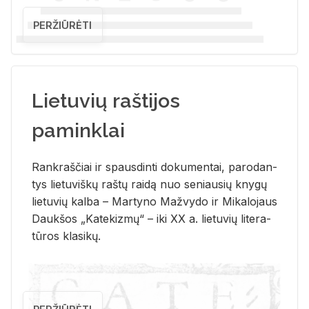
PERŽIŪRĖTI
Lietuvių raštijos
paminklai
Rank­raš­čiai ir spaus­din­ti do­ku­men­tai, pa­ro­dan­
tys lie­tu­viš­kų raš­tų rai­dą nuo se­niau­sių kny­gų
lie­tu­vių kal­ba – Mar­ty­no Ma­žvy­do ir Mi­ka­lo­jaus
Dauk­šos „Ka­te­kiz­mų“ – iki XX a. lie­tu­vių li­te­ra­
tū­ros kla­si­kų.