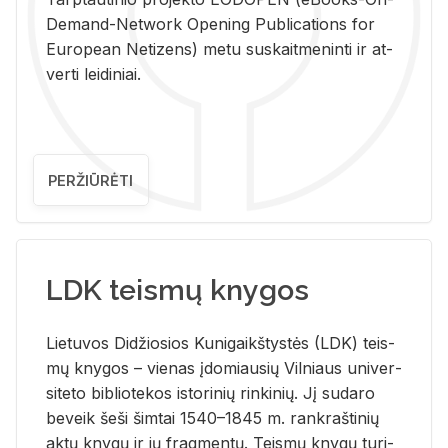
De­mand-Ne­twork Ope­ning Pub­li­ca­tions for
Eu­ro­pe­an Ne­ti­zens) metu su­skait­me­nin­ti ir at­
ver­ti lei­di­niai.
PERŽIŪRĖTI
LDK teismų knygos
Lie­tu­vos Di­džio­sios Ku­ni­gaikš­tys­tės (LDK) teis­
mų kny­gos – vie­nas įdo­miau­sių Vil­niaus uni­ver­
si­te­to bi­b­lio­te­kos is­to­ri­nių rin­ki­nių. Jį su­da­ro
be­veik šeši šim­tai 1540–1845 m. rank­raš­ti­nių
aktų kny­gų ir jų frag­men­tų. Teis­mų kny­gų tu­ri­