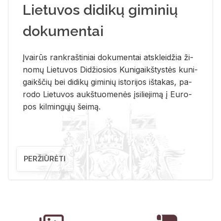
Lietuvos didikų giminių
dokumentai
Įvai­rūs rank­raš­ti­niai do­ku­men­tai at­sklei­džia ži­
no­mų Lie­tu­vos Di­džio­sios Ku­ni­gaikš­tys­tės ku­ni­
gaikš­čių bei di­di­kų gi­mi­nių is­to­ri­jos iš­ta­kas, pa­
ro­do Lie­tu­vos aukš­tuo­me­nės įsi­lie­ji­mą į Eu­ro­
pos kil­min­gų­jų šei­mą.
PERŽIŪRĖTI