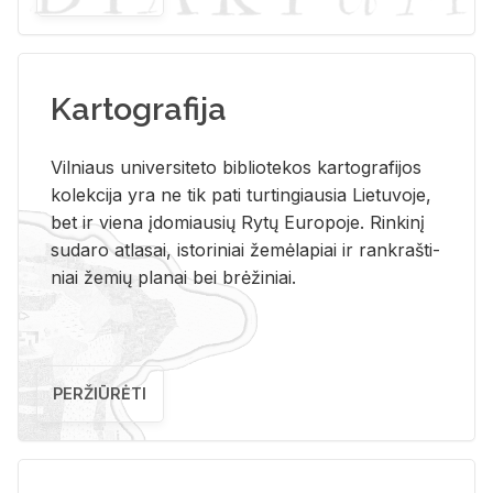
Kartografija
Vil­niaus uni­ver­si­te­to bi­b­lio­te­kos kar­to­gra­fi­jos
ko­lek­ci­ja yra ne tik pati tur­tin­giau­sia Lie­tu­vo­je,
bet ir vie­na įdo­miau­sių Rytų Eu­ro­po­je. Rin­ki­nį
su­da­ro at­la­sai, is­to­ri­niai že­mė­la­piai ir rank­raš­ti­
niai že­mių pla­nai bei brė­ži­niai.
PERŽIŪRĖTI