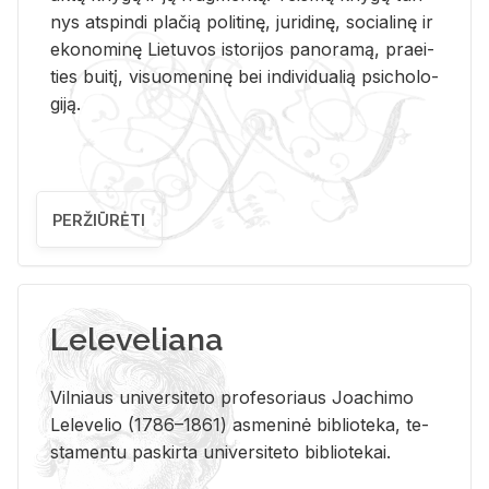
nys at­spin­di pla­čią po­li­ti­nę, ju­ri­di­nę, so­cia­li­nę ir
eko­no­mi­nę Lie­tu­vos is­to­ri­jos pa­no­ra­mą, pra­ei­
ties bui­tį, vi­suo­me­ni­nę bei in­di­vi­dua­lią psi­cho­lo­
gi­ją.
PERŽIŪRĖTI
Leleveliana
Vil­niaus uni­ver­si­te­to pro­fe­so­riaus Jo­a­chi­mo
Le­le­ve­lio (1786–1861) as­me­ni­nė bi­b­lio­te­ka, te­
sta­men­tu pa­skir­ta uni­ver­si­te­to bi­b­lio­te­kai.