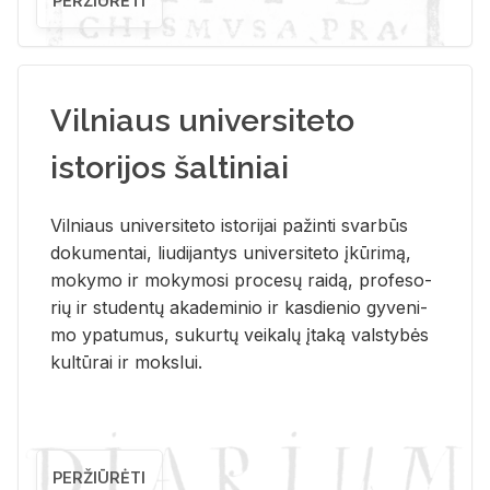
PERŽIŪRĖTI
Vilniaus universiteto
istorijos šaltiniai
Vil­niaus uni­ver­si­te­to is­to­ri­jai pa­žin­ti svar­būs
do­ku­men­tai, liu­di­jan­tys uni­ver­si­te­to įkū­ri­mą,
mo­ky­mo ir mo­ky­mo­si pro­ce­sų rai­dą, pro­fe­so­
rių ir stu­den­tų aka­de­mi­nio ir kas­die­nio gy­ve­ni­
mo ypa­tu­mus, su­kur­tų vei­ka­lų įta­ką vals­ty­bės
kul­tū­rai ir moks­lui.
PERŽIŪRĖTI