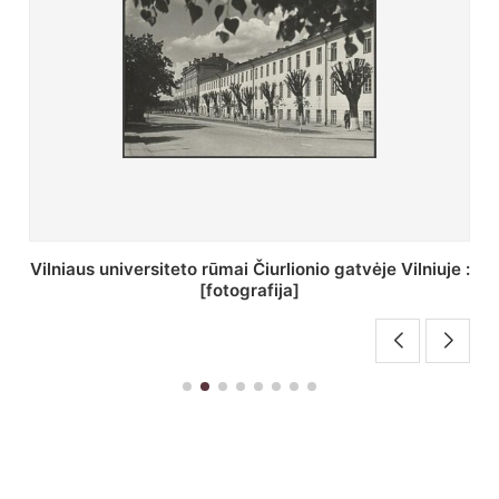
St. Batoro universiteto J. Pilsudskio kolegija :
[fotografija]