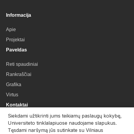
Informacija
Apie
Projektai
Paveldas
Reti spaudiniai
Rankraščiai
Grafika
Virtus
Kontaktai
Siekdami užtikrinti jums teikiamų paslaugų kokybę,
VU Biblioteka
Universiteto tinklalapiuose naudojame slapukus.
Universiteto g. 3, LT-01122, Vilnius
Tęsdami naršymą jūs sutinkate su Vilniaus