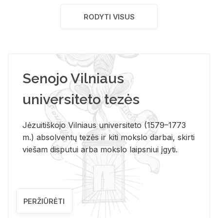
RODYTI VISUS
Senojo Vilniaus
universiteto tezės
Jėzuitiškojo Vilniaus universiteto (1579–1773
m.) absolventų tezės ir kiti mokslo darbai, skirti
viešam disputui arba mokslo laipsniui įgyti.
PERŽIŪRĖTI