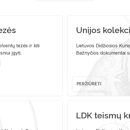
tezės
Unijos kolekci
ventų tezės ir kiti
Lietuvos Didžiosios Kunig
niui įgyti.
Bažnyčios dokumentai sau
PERŽIŪRĖTI
LDK teismų k