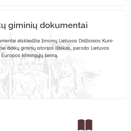
kų giminių dokumentai
u­men­tai at­sklei­džia ži­no­mų Lie­tu­vos Di­džio­sios Ku­ni­
ei di­di­kų gi­mi­nių is­to­ri­jos iš­ta­kas, pa­ro­do Lie­tu­vos
į Eu­ro­pos kil­min­gų­jų šei­mą.