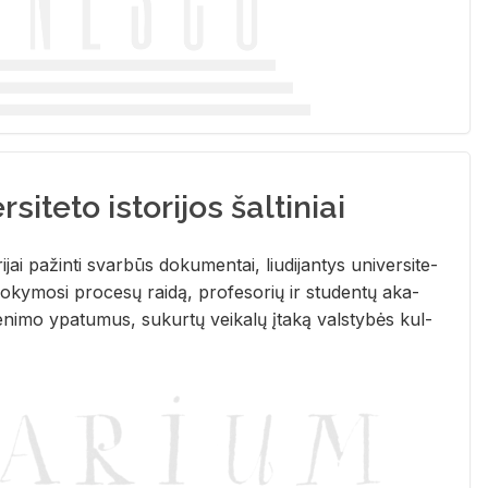
siteto istorijos šaltiniai
­ri­jai pa­žin­ti svar­būs do­ku­men­tai, liu­di­jan­tys uni­ver­si­te­
­ky­mo­si pro­ce­sų rai­dą, pro­fe­so­rių ir stu­den­tų aka­
e­ni­mo ypa­tu­mus, su­kur­tų vei­ka­lų įta­ką vals­ty­bės kul­