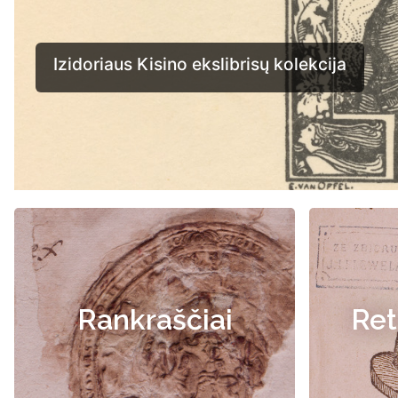
Rankraščiai
Ret