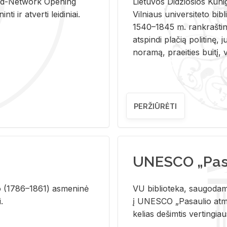
and-Ne­twork Ope­ning
Lie­tu­vos Di­džio­sios Ku­n
i ir at­ver­ti lei­di­niai.
Vil­niaus uni­ver­si­te­to bi­b­
1540–1845 m. rank­raš­ti­ni
at­spin­di pla­čią po­li­ti­nę, j
no­ra­mą, pra­ei­ties bui­tį, vi
PERŽIŪRĖTI
UNESCO „Pasa
­lio (1786–1861) as­me­ni­nė
VU biblioteka, saugodama 
i.
į UNESCO „Pasaulio atmin
kelias dešimtis vertingia