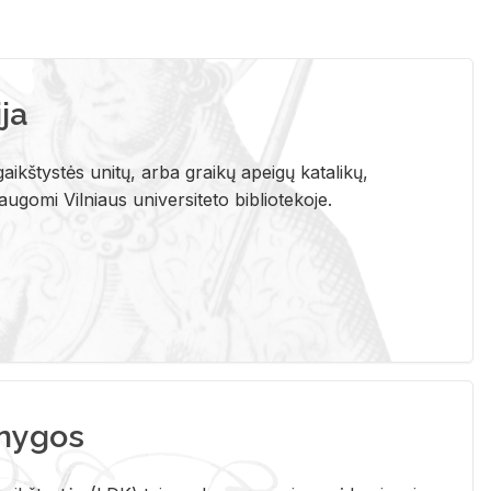
ja
aikštystės unitų, arba graikų apeigų katalikų,
gomi Vilniaus universiteto bibliotekoje.
nygos