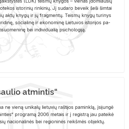
i­gaikš­tys­tės (LDK) teis­mų kny­gos – vie­nas įdo­miau­sių
lio­te­kos is­to­ri­nių rin­ki­nių. Jį su­da­ro be­veik šeši šim­tai
ų aktų kny­gų ir jų frag­men­tų. Teis­mų kny­gų tu­ri­nys
u­ri­di­nę, so­cia­li­nę ir eko­no­mi­nę Lie­tu­vos is­to­ri­jos pa­
­suo­me­ni­nę bei in­di­vi­dua­lią psi­cho­lo­gi­ją.
ulio atmintis“
ne vieną unikalų lietuvių raštijos paminklą, įsijungė
ties“ programą 2006 metais ir į registrą jau pateikė
usių nacionalinės bei regioninės reikšmės objektų.