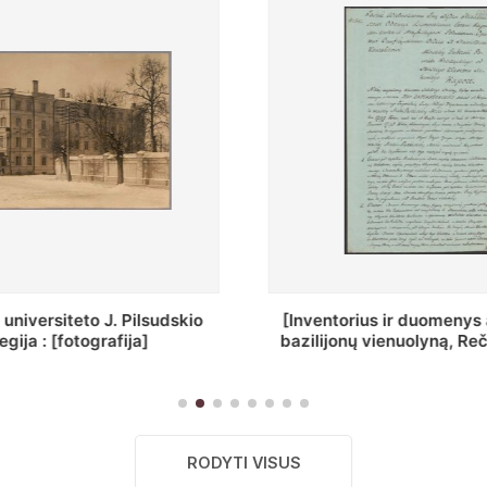
ius ir duomenys apie Selcų
„Wiadomośc Połockiey 
 vienuolyną, Rečycos pav.]
Dyecezyi..."
RODYTI VISUS