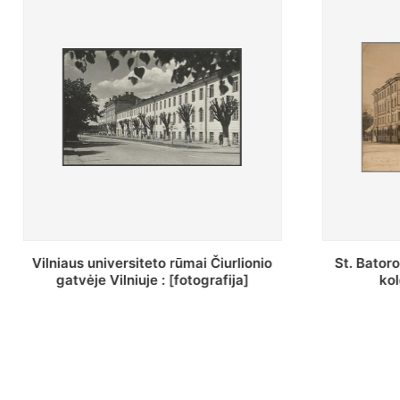
St. Batoro universiteto J. Pilsudskio
[Inventor
kolegija : [fotografija]
bazilijonų