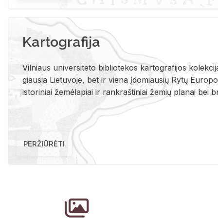
Kartografija
Vil­niaus uni­ver­si­te­to bi­b­lio­te­kos kar­to­gra­fi­jos ko­lek­c
giau­sia Lie­tu­vo­je, bet ir vie­na įdo­miau­sių Rytų Eu­ro­po­je
is­to­ri­niai že­mė­la­piai ir rank­raš­ti­niai že­mių pla­nai bei br
PERŽIŪRĖTI