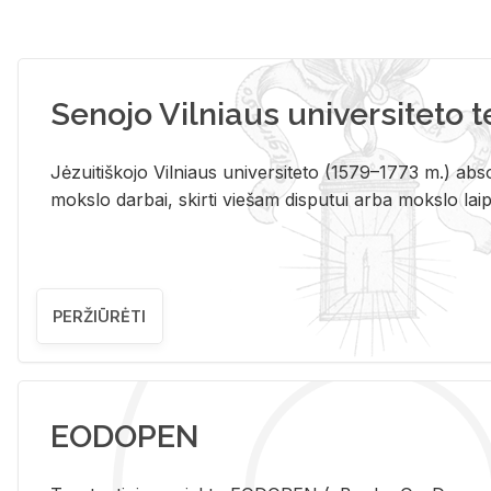
Senojo Vilniaus universiteto 
Jėzuitiškojo Vilniaus universiteto (1579–1773 m.) absol
mokslo darbai, skirti viešam disputui arba mokslo laips
PERŽIŪRĖTI
EODOPEN