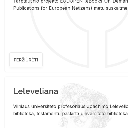
Tarp­tau­ti­nio pro­jek­to EO­DO­PEN (eBo­oks-On-De­m
Pub­li­ca­tions for Eu­ro­pe­an Ne­ti­zens) metu su­skait­me­nin­t
PERŽIŪRĖTI
Leleveliana
Vil­niaus uni­ver­si­te­to pro­fe­so­riaus Jo­a­chi­mo Le­le­ve
bi­b­lio­te­ka, te­sta­men­tu pa­skir­ta uni­ver­si­te­to bi­b­lio­te­ka