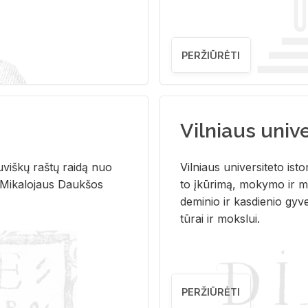
PERŽIŪRĖTI
Vilniaus univer
u­viš­kų raš­tų rai­dą nuo
Vil­niaus uni­ver­si­te­to is­to
 Mi­ka­lo­jaus Dauk­šos
to įkū­ri­mą, mo­ky­mo ir mo
de­mi­nio ir kas­die­nio gy­v
tū­rai ir moks­lui.
PERŽIŪRĖTI