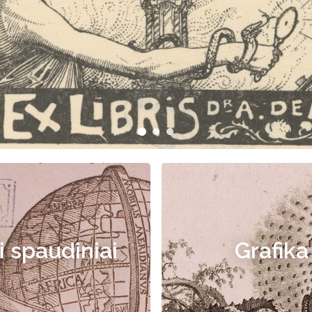
i spaudiniai
Grafika