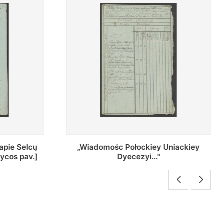
Uniackiey
Regestr Parochow Dekanatu
Brzeskiego