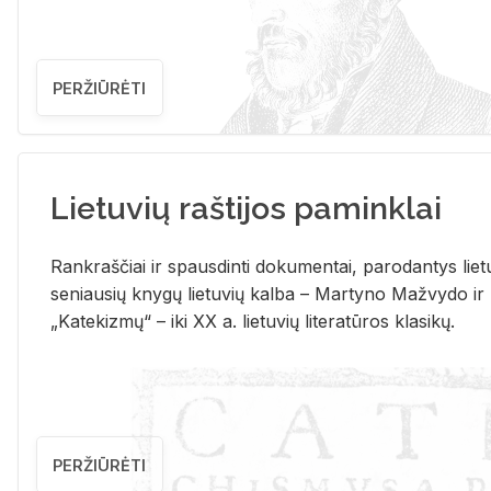
PERŽIŪRĖTI
Lietuvių raštijos paminklai
Rank­raš­čiai ir spaus­din­ti do­ku­men­tai, pa­ro­dan­tys lie­t
se­niau­sių kny­gų lie­tu­vių kal­ba – Mar­ty­no Ma­žvy­do ir
„Ka­te­kiz­mų“ – iki XX a. lie­tu­vių li­te­ra­tū­ros kla­si­kų.
PERŽIŪRĖTI