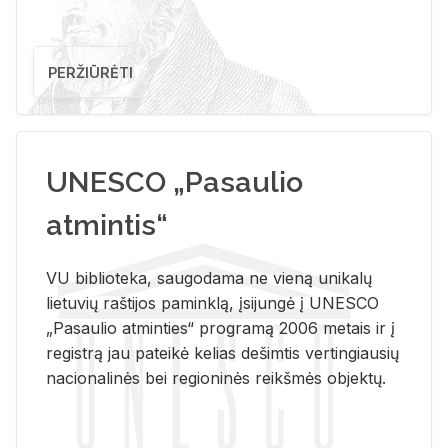
PERŽIŪRĖTI
UNESCO „Pasaulio
atmintis“
VU biblioteka, saugodama ne vieną unikalų
lietuvių raštijos paminklą, įsijungė į UNESCO
„Pasaulio atminties“ programą 2006 metais ir į
registrą jau pateikė kelias dešimtis vertingiausių
nacionalinės bei regioninės reikšmės objektų.