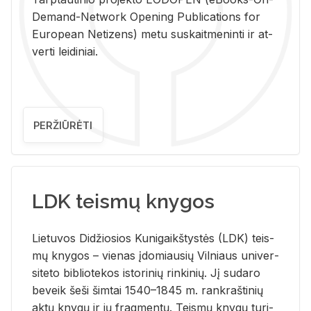
De­mand-Ne­twork Ope­ning Pub­li­ca­tions for
Eu­ro­pe­an Ne­ti­zens) metu su­skait­me­nin­ti ir at­
ver­ti lei­di­niai.
PERŽIŪRĖTI
LDK teismų knygos
Lie­tu­vos Di­džio­sios Ku­ni­gaikš­tys­tės (LDK) teis­
mų kny­gos – vie­nas įdo­miau­sių Vil­niaus uni­ver­
si­te­to bi­b­lio­te­kos is­to­ri­nių rin­ki­nių. Jį su­da­ro
be­veik šeši šim­tai 1540–1845 m. rank­raš­ti­nių
aktų kny­gų ir jų frag­men­tų. Teis­mų kny­gų tu­ri­