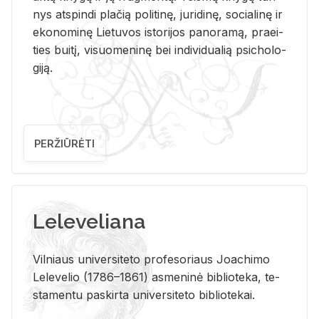
nys at­spin­di pla­čią po­li­ti­nę, ju­ri­di­nę, so­cia­li­nę ir
eko­no­mi­nę Lie­tu­vos is­to­ri­jos pa­no­ra­mą, pra­ei­
ties bui­tį, vi­suo­me­ni­nę bei in­di­vi­dua­lią psi­cho­lo­
gi­ją.
PERŽIŪRĖTI
Leleveliana
Vil­niaus uni­ver­si­te­to pro­fe­so­riaus Jo­a­chi­mo
Le­le­ve­lio (1786–1861) as­me­ni­nė bi­b­lio­te­ka, te­
sta­men­tu pa­skir­ta uni­ver­si­te­to bi­b­lio­te­kai.