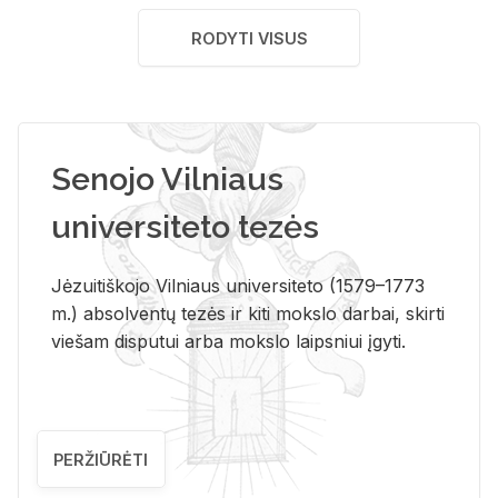
RODYTI VISUS
Senojo Vilniaus
universiteto tezės
Jėzuitiškojo Vilniaus universiteto (1579–1773
m.) absolventų tezės ir kiti mokslo darbai, skirti
viešam disputui arba mokslo laipsniui įgyti.
PERŽIŪRĖTI