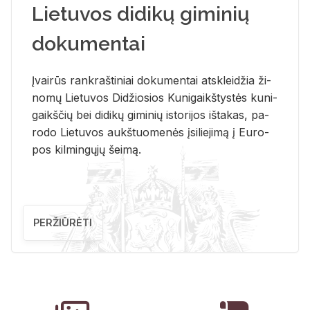
Lietuvos didikų giminių
dokumentai
Įvai­rūs rank­raš­ti­niai do­ku­men­tai at­sklei­džia ži­
no­mų Lie­tu­vos Di­džio­sios Ku­ni­gaikš­tys­tės ku­ni­
gaikš­čių bei di­di­kų gi­mi­nių is­to­ri­jos iš­ta­kas, pa­
ro­do Lie­tu­vos aukš­tuo­me­nės įsi­lie­ji­mą į Eu­ro­
pos kil­min­gų­jų šei­mą.
PERŽIŪRĖTI