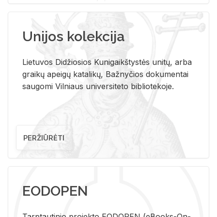
Unijos kolekcija
Lietuvos Didžiosios Kunigaikštystės unitų, arba
graikų apeigų katalikų, Bažnyčios dokumentai
saugomi Vilniaus universiteto bibliotekoje.
PERŽIŪRĖTI
EODOPEN
Tarp­tau­ti­nio pro­jek­to EO­DO­PEN (eBo­oks-On-