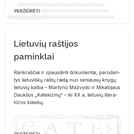
PERŽIŪRĖTI
Lietuvių raštijos
paminklai
Rank­raš­čiai ir spaus­din­ti do­ku­men­tai, pa­ro­dan­
tys lie­tu­viš­kų raš­tų rai­dą nuo se­niau­sių kny­gų
lie­tu­vių kal­ba – Mar­ty­no Ma­žvy­do ir Mi­ka­lo­jaus
Dauk­šos „Ka­te­kiz­mų“ – iki XX a. lie­tu­vių li­te­ra­
tū­ros kla­si­kų.