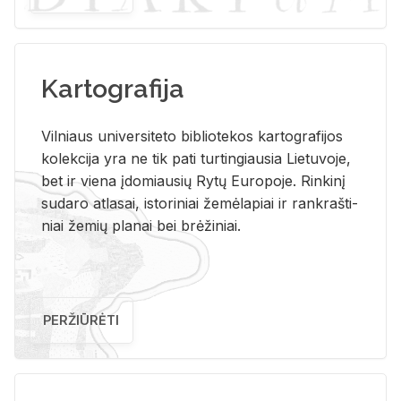
Kartografija
Vil­niaus uni­ver­si­te­to bi­b­lio­te­kos kar­to­gra­fi­jos
ko­lek­ci­ja yra ne tik pati tur­tin­giau­sia Lie­tu­vo­je,
bet ir vie­na įdo­miau­sių Rytų Eu­ro­po­je. Rin­ki­nį
su­da­ro at­la­sai, is­to­ri­niai že­mė­la­piai ir rank­raš­ti­
niai že­mių pla­nai bei brė­ži­niai.
PERŽIŪRĖTI