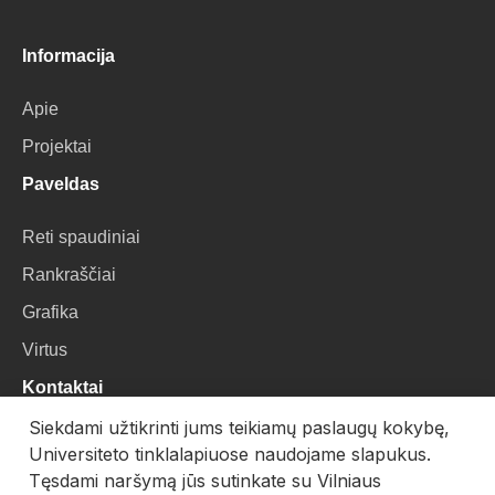
Informacija
Apie
Projektai
Paveldas
Reti spaudiniai
Rankraščiai
Grafika
Virtus
Kontaktai
Siekdami užtikrinti jums teikiamų paslaugų kokybę,
VU Biblioteka
Universiteto tinklalapiuose naudojame slapukus.
Universiteto g. 3, LT-01122, Vilnius
Tęsdami naršymą jūs sutinkate su Vilniaus