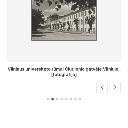
:
St. Batoro universiteto J. Pilsudskio kolegija :
[fotografija]