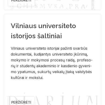
PERŽIŪRĖTI
Vilniaus universiteto
istorijos šaltiniai
Vil­niaus uni­ver­si­te­to is­to­ri­jai pa­žin­ti svar­būs
do­ku­men­tai, liu­di­jan­tys uni­ver­si­te­to įkū­ri­mą,
mo­ky­mo ir mo­ky­mo­si pro­ce­sų rai­dą, pro­fe­so­
rių ir stu­den­tų aka­de­mi­nio ir kas­die­nio gy­ve­ni­
mo ypa­tu­mus, su­kur­tų vei­ka­lų įta­ką vals­ty­bės
kul­tū­rai ir moks­lui.
PERŽIŪRĖTI