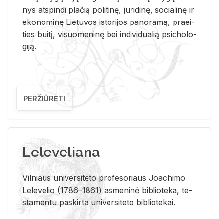
nys at­spin­di pla­čią po­li­ti­nę, ju­ri­di­nę, so­cia­li­nę ir
eko­no­mi­nę Lie­tu­vos is­to­ri­jos pa­no­ra­mą, pra­ei­
ties bui­tį, vi­suo­me­ni­nę bei in­di­vi­dua­lią psi­cho­lo­
gi­ją.
PERŽIŪRĖTI
Leleveliana
Vil­niaus uni­ver­si­te­to pro­fe­so­riaus Jo­a­chi­mo
Le­le­ve­lio (1786–1861) as­me­ni­nė bi­b­lio­te­ka, te­
sta­men­tu pa­skir­ta uni­ver­si­te­to bi­b­lio­te­kai.