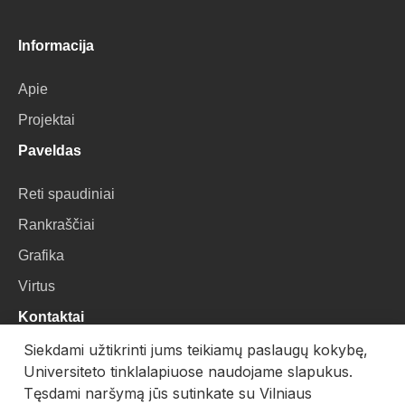
Informacija
Apie
Projektai
Paveldas
Reti spaudiniai
Rankraščiai
Grafika
Virtus
Kontaktai
Siekdami užtikrinti jums teikiamų paslaugų kokybę,
VU Biblioteka
Universiteto tinklalapiuose naudojame slapukus.
Universiteto g. 3, LT-01122, Vilnius
Tęsdami naršymą jūs sutinkate su Vilniaus