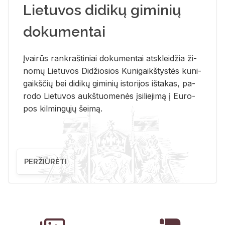
Lietuvos didikų giminių
dokumentai
Įvai­rūs rank­raš­ti­niai do­ku­men­tai at­sklei­džia ži­
no­mų Lie­tu­vos Di­džio­sios Ku­ni­gaikš­tys­tės ku­ni­
gaikš­čių bei di­di­kų gi­mi­nių is­to­ri­jos iš­ta­kas, pa­
ro­do Lie­tu­vos aukš­tuo­me­nės įsi­lie­ji­mą į Eu­ro­
pos kil­min­gų­jų šei­mą.
PERŽIŪRĖTI