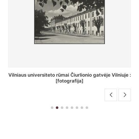
St. Batoro universiteto J. Pilsudskio kolegija :
[fotografija]