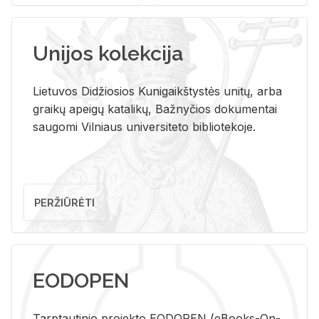
Unijos kolekcija
Lietuvos Didžiosios Kunigaikštystės unitų, arba
graikų apeigų katalikų, Bažnyčios dokumentai
saugomi Vilniaus universiteto bibliotekoje.
PERŽIŪRĖTI
EODOPEN
Tarp­tau­ti­nio pro­jek­to EO­DO­PEN (eBo­oks-On-