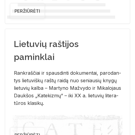
PERŽIŪRĖTI
Lietuvių raštijos
paminklai
Rank­raš­čiai ir spaus­din­ti do­ku­men­tai, pa­ro­dan­
tys lie­tu­viš­kų raš­tų rai­dą nuo se­niau­sių kny­gų
lie­tu­vių kal­ba – Mar­ty­no Ma­žvy­do ir Mi­ka­lo­jaus
Dauk­šos „Ka­te­kiz­mų“ – iki XX a. lie­tu­vių li­te­ra­
tū­ros kla­si­kų.