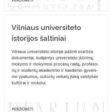
PERŽIŪRĖTI
Vilniaus universiteto
istorijos šaltiniai
Vil­niaus uni­ver­si­te­to is­to­ri­jai pa­žin­ti svar­būs
do­ku­men­tai, liu­di­jan­tys uni­ver­si­te­to įkū­ri­mą,
mo­ky­mo ir mo­ky­mo­si pro­ce­sų rai­dą, pro­fe­so­
rių ir stu­den­tų aka­de­mi­nio ir kas­die­nio gy­ve­ni­
mo ypa­tu­mus, su­kur­tų vei­ka­lų įta­ką vals­ty­bės
kul­tū­rai ir moks­lui.
PERŽIŪRĖTI