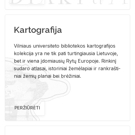
Kartografija
Vil­niaus uni­ver­si­te­to bi­b­lio­te­kos kar­to­gra­fi­jos
ko­lek­ci­ja yra ne tik pati tur­tin­giau­sia Lie­tu­vo­je,
bet ir vie­na įdo­miau­sių Rytų Eu­ro­po­je. Rin­ki­nį
su­da­ro at­la­sai, is­to­ri­niai že­mė­la­piai ir rank­raš­ti­
niai že­mių pla­nai bei brė­ži­niai.
PERŽIŪRĖTI