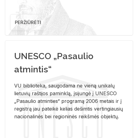
PERŽIŪRĖTI
UNESCO „Pasaulio
atmintis“
VU biblioteka, saugodama ne vieną unikalų
lietuvių raštijos paminklą, įsijungė į UNESCO
„Pasaulio atminties“ programą 2006 metais ir į
registrą jau pateikė kelias dešimtis vertingiausių
nacionalinės bei regioninės reikšmės objektų.