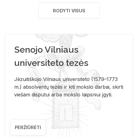
RODYTI VISUS
Senojo Vilniaus
universiteto tezės
Jėzuitiškojo Vilniaus universiteto (1579–1773
m.) absolventų tezės ir kiti mokslo darbai, skirti
viešam disputui arba mokslo laipsniui įgyti.
PERŽIŪRĖTI