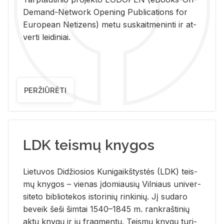
De­mand-Ne­twork Ope­ning Pub­li­ca­tions for
Eu­ro­pe­an Ne­ti­zens) metu su­skait­me­nin­ti ir at­
ver­ti lei­di­niai.
PERŽIŪRĖTI
LDK teismų knygos
Lie­tu­vos Di­džio­sios Ku­ni­gaikš­tys­tės (LDK) teis­
mų kny­gos – vie­nas įdo­miau­sių Vil­niaus uni­ver­
si­te­to bi­b­lio­te­kos is­to­ri­nių rin­ki­nių. Jį su­da­ro
be­veik šeši šim­tai 1540–1845 m. rank­raš­ti­nių
aktų kny­gų ir jų frag­men­tų. Teis­mų kny­gų tu­ri­