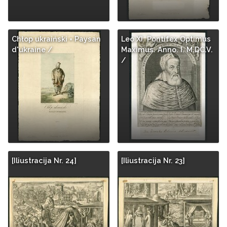
Chłop ukraiński = Paysan
Leo XI. Pontifex Optimus
d'ukraine /
Maximus. Anno. I. M.DC.V.
/
[Iliustracija Nr. 24]
[Iliustracija Nr. 23]