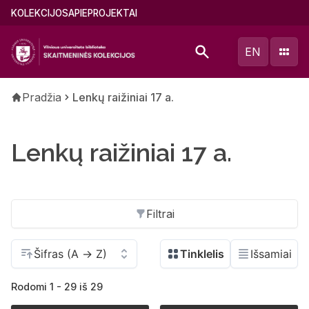
Pereiti
Main
KOLEKCIJOS
APIE
PROJEKTAI
į
menu
pagrindinį
(lithuanian)
EN
turinį
Kelias
Pradžia
Lenkų raižiniai 17 a.
Lenkų raižiniai 17 a.
Filtrai
Rodomi 1 - 29 iš 29