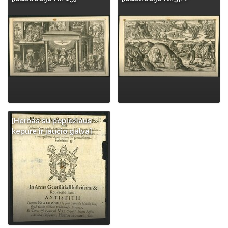
[Herbas su popiežiaus
kepure ir jaučio galva]