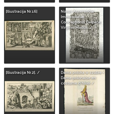
[Iliustracija Nr.16]
Novus Asserendæ
Immaculatæ
Conceptionis Deiparæ
Virginis Modus. /
[Iliustracija Nr.2]. /
Dama polska w szubie =
Dame polonaise en
costume d'hiver /