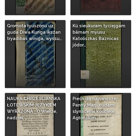
Gromota łyuszonu uz
Kû sieukuram tyciejgam
guda Diwa Kunga ikszan
bârnam myusu
tryadibas winiga, wyssu…
Katoliszkas Baznicas
jôdor…
NAUKA CHRZESCIANSKA
Pieśn do najświęszéj
ŁOTEWSKIM JĘZYKIEM
Panny Marji cudami
WYRAZONA : O Wierze,
slynącéj w kościele
nadziei,…
Agłońskim…