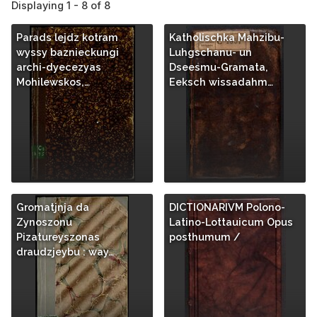
Displaying 1 - 8 of 8
Parads lejdz kotram
Katholischka Mahzibu-
wyssy baznieckungi
Luhgschanu- un
archi-dyecezyas
Dseesmu-Gramata,
Mohilewskos,…
Eeksch wissadahm…
Gromatjnja da
DICTIONARIVM Polono-
Zynoszonu
Latino-Lottauicum Opus
Pizatureyszonas
posthumum /
draudzjeybu : way…