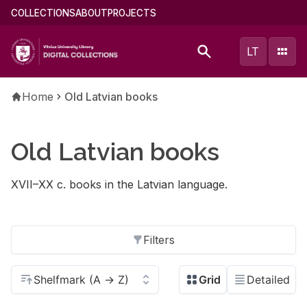
Skip
Main
COLLECTIONS
ABOUT
PROJECTS
to
menu
main
(english)
LT
content
Breadcrumb
Home
Old Latvian books
Old Latvian books
XVII–XX c. books in the Latvian language.
Filters