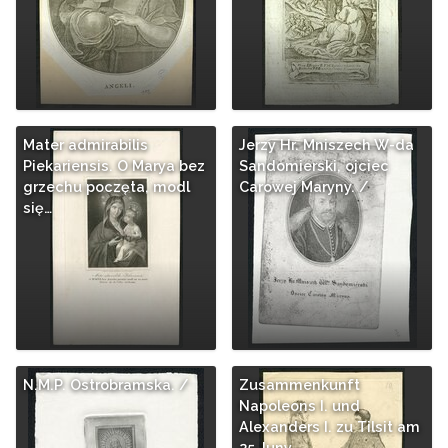
Mater admirabilis
Jerzy Hr. Mniszech W-da
Piekariensis. O Marya bez
Sandomierski, ojciec
grzechu poczęta, modl
Carowej Maryny. /
się…
N.M.P. Ostrobramska. /
Zusammenkunft
Napoleons I. und
Alexanders I. zu Tilsit am
25 Juny…