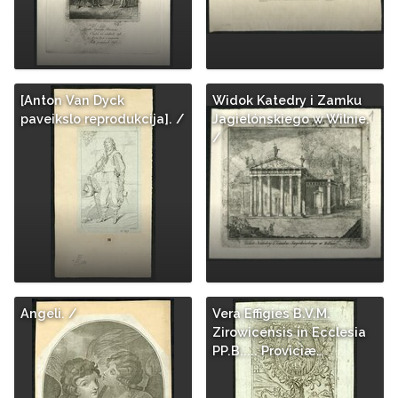
[Anton Van Dyck
Widok Katedry i Zamku
paveikslo reprodukcija]. /
Jagielónskiego w Wilnie.
/
Angeli. /
Vera Effigies B.V.M.
Zirowicensis in Ecclesia
PP.B..... Proviciæ…