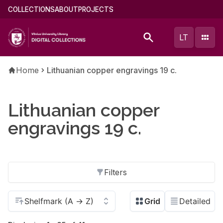
Skip
Main
COLLECTIONS
ABOUT
PROJECTS
to
menu
main
(english)
LT
content
Breadcrumb
Home
Lithuanian copper engravings 19 c.
Lithuanian copper
engravings 19 c.
Filters