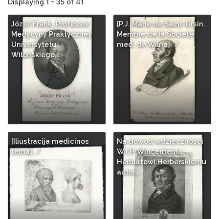
Displaying 1 - 35 of 41
Józef Frank, Professor
[P.J. Marie de Saint-Ursin.
Medycyny Praktyczney
Membre de la Societé
Universytetu
med. de Wilna]. /
Wileńskiego,…
[Iliustracija medicinos
Na dowod wdzięcznosci
tema]. /
W.I.P. Wincentema
Herburtowi Herberskiemu
autor…