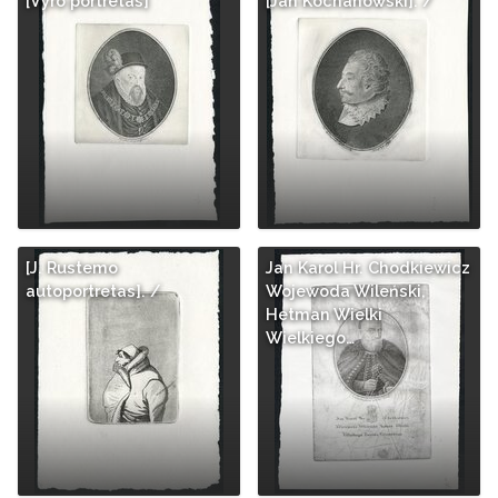
[Vyro portretas]
[Jan Kochanowski]. /
[J. Rustemo
Jan Karol Hr. Chodkiewicz
autoportretas]. /
Wojewoda Wileński,
Hetman Wielki
Wielkiego…