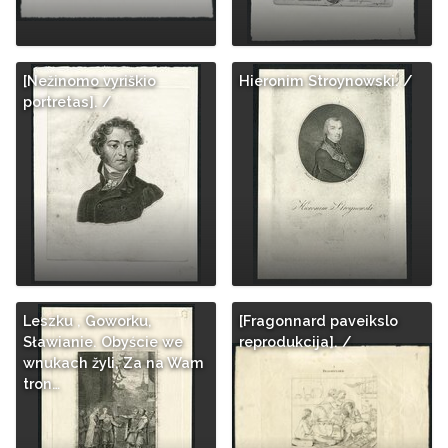
[Nežinomo vyriškio
Hieronim Stroynowski. /
portretas]. /
Leszku , Goworku,
[Fragonnard paveikslo
Sławianie. Obyście we
reprodukcija]. /
wnukach žyli, Za na Wam
tron…