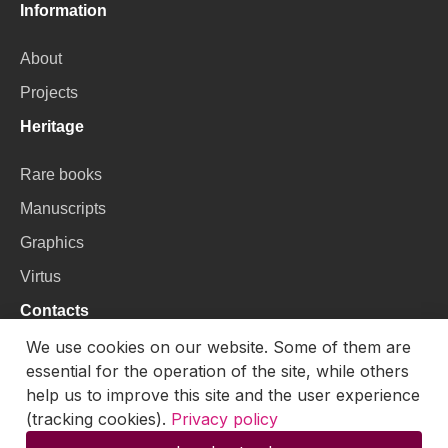
Information
About
Projects
Heritage
Rare books
Manuscripts
Graphics
Virtus
Contacts
We use cookies on our website. Some of them are
VU Library
essential for the operation of the site, while others
Universiteto g. 3, LT-01122, Vilnius
help us to improve this site and the user experience
(tracking cookies).
Privacy policy
Email:
skaitmenines.kolekcijos@mb.vu.lt