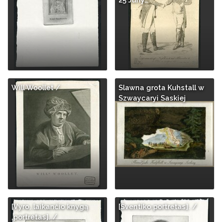
Will Woollet /
Slawna grota Kuhstall w
Szwaycaryi Saskiej
[Vyro, laikančio knygą
[Šventiko portretas]. /
,portretas]. /