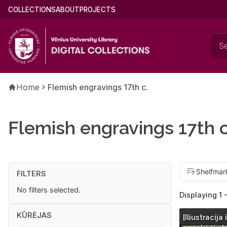
Skip
Main
COLLECTIONS
ABOUT
PROJECTS
to
menu
main
(english)
content
Breadcrumb
Home
Flemish engravings 17th c.
Flemish engravings 17th c
FILTERS
No filters selected.
Displaying 1 
KŪRĖJAS
[Iliustracija 