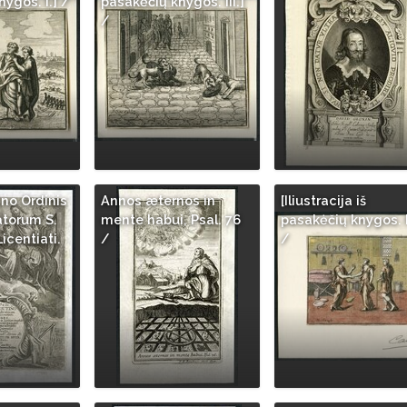
ygos. I.] /
pasakėčių knygos. III.]
/
ino Ordinis
Annos æternos in
[Iliustracija iš
atorum S.
mente habui, Psal. 76
pasakėčių knygos. I
icentiati.
/
/