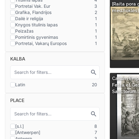
[Raita pora g
medžioklės]
KALBA
Cælum Emp
Festa et Ge
Sanctorum ..
PLACE