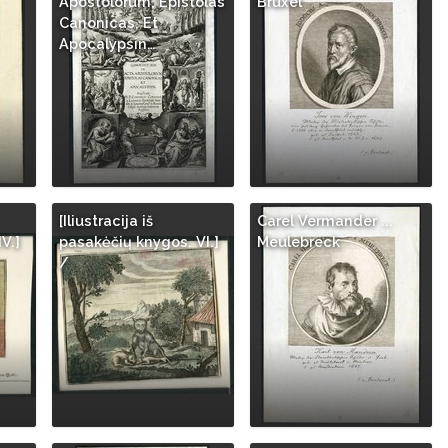
Apostolorum, Epistolas
Bruxel
Canonicas, Et
Apocalypsin…
[Iliustracija iš
Carel Vermander ...
V.]
pasakėčių knygos. VI.]
Meulebreck
/