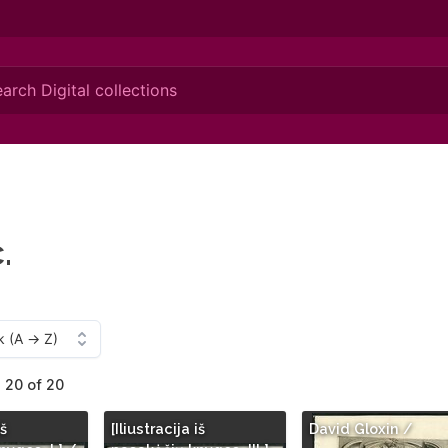
.
- 20 of 20
iš
[Iliustracija iš
David Gloxin /