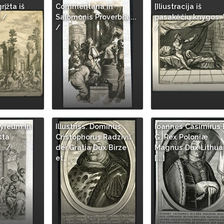
rįžta iš
Commentaria in
[Iliustracija iš
 /
Salomonis Proverbia ...
pasakėčių knygos. 
/
/
yreum In
Illustriss. Dominus
Ioannes Casimirus 
sta
Cristophorus Radzivil
G. Rex Poloniæ
. /
dei Gratia Dux Birze
Magnus Dux Lithu
et…
[...]