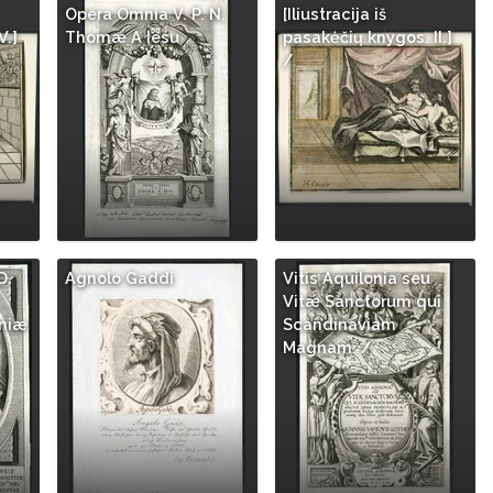
Opera Omnia V. P. N.
[Iliustracija iš
V.]
Thomæ A Iesu
pasakėčių knygos. II.]
/
D.
Agnolo Gaddi
Vitis Aquilonia seu
Vitæ Sanctorum qui
aniæ
Scandinaviam
Magnam. /