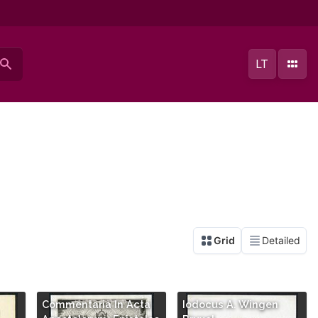
LT
Commentaria In Acta
Iodocus A. Wingen