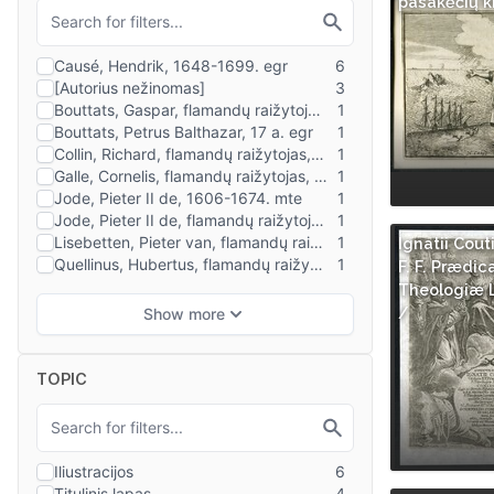
pasakėčių kn
Ignatii Cout
F. F. Prædic
Theologiæ L
/
TOPIC