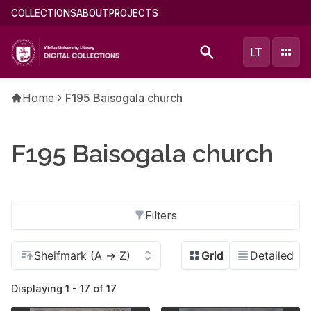
Skip
Main
COLLECTIONS
ABOUT
PROJECTS
to
menu
main
(english)
LT
content
Breadcrumb
Home
F195 Baisogala church
F195 Baisogala church
Filters
Displaying 1 - 17 of 17