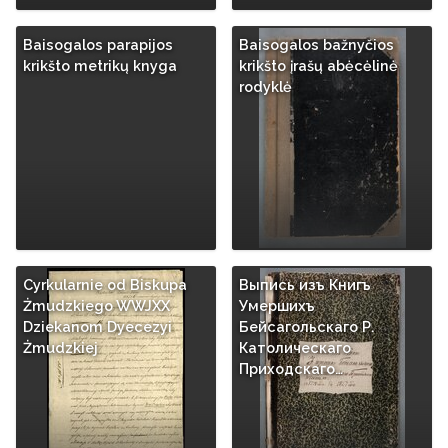
Baisogalos parapijos
Baisogalos bažnyčios
krikšto metrikų knyga
krikšto įrašų abėcėlinė
rodyklė
Cyrkularnie od Biskupa
Выпись изъ Книгъ
Żmudzkiego WWJXX
Умершихъ
Dziekanom Dyecezyi
Бейсагольскаго Р.
Żmudzkiej
Католическаго
Приходскаго…