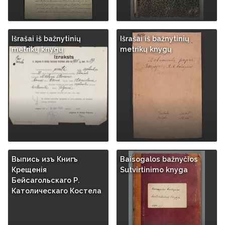
Išrašai iš bažnytinių
Išrašai iš bažnytinių
metrikų knygų
metrikų knygų
Выпись изъ Книгъ
Baisogalos bažnyčios
Крещенія
Sutvirtinimo knyga
Бейсагольскаго Р.
Католическаго Костела