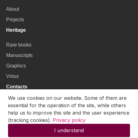
About
Projects
Heritage
Rare books
Manuscripts
Graphics
Virtus
Contacts
We use cookies on our website. Some of them are
VU Library
essential for the operation of the site, while others
Universiteto g. 3, LT-01122, Vilnius
help us to improve this site and the user experience
(tracking cookies).
Privacy policy
Email:
skaitmenines.kolekcijos@mb.vu.lt
I understand