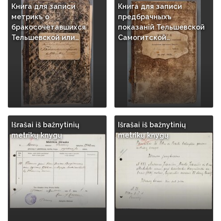
Книга для записи
Книга для записи
метрикъ о
предбрачныхъ
бракосочетавшихся
показаній Тельшевской
Тельшевской или…
Самогитской…
Išrašai iš bažnytinių
Išrašai iš bažnytinių
metrikų knygų
metrikų knygų