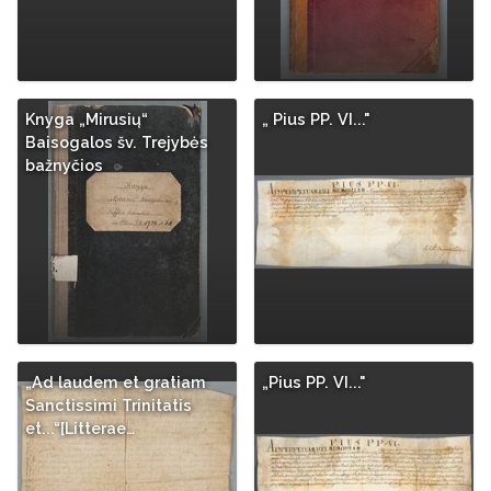
Knyga „Mirusių“
„ Pius PP. VI..."
Baisogalos šv. Trejybės
bažnyčios
„Ad laudem et gratiam
„Pius PP. VI..."
Sanctissimi Trinitatis
et...“[Litterae…