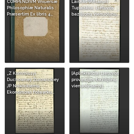
COMPENDIVM Vniuersæ
Laiškas [Antanui]
Philosophiæ Naturalis :
Tupalskiui, Lietuvos
Præsertim Ex libris 4…
bazilijonų vienuolynų…
„Z Kommissyi
[Aplinkraščiai Lietuvos
Duchowney Źurowickiey
provincijos bazilijonų
JP Nowickiemu
vienuolynams]
Ekonomowi folwarku…