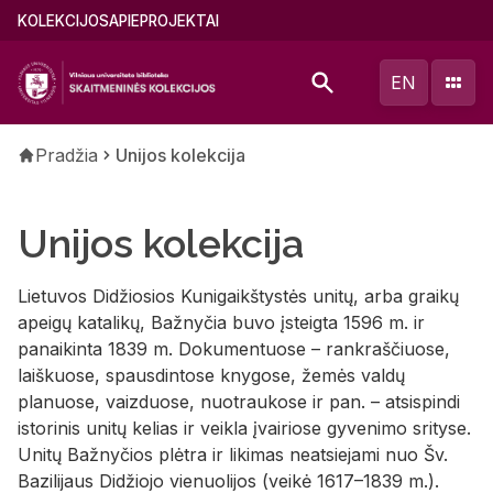
Pereiti
Main
KOLEKCIJOS
APIE
PROJEKTAI
į
menu
pagrindinį
(lithuanian)
EN
turinį
Kelias
Pradžia
Unijos kolekcija
Unijos kolekcija
Lietuvos Didžiosios Kunigaikštystės unitų, arba graikų
apeigų katalikų, Bažnyčia buvo įsteigta 1596 m. ir
panaikinta 1839 m. Dokumentuose – rankraščiuose,
laiškuose, spausdintose knygose, žemės valdų
planuose, vaizduose, nuotraukose ir pan. – atsispindi
istorinis unitų kelias ir veikla įvairiose gyvenimo srityse.
Unitų Bažnyčios plėtra ir likimas neatsiejami nuo Šv.
Bazilijaus Didžiojo vienuolijos (veikė 1617–1839 m.).