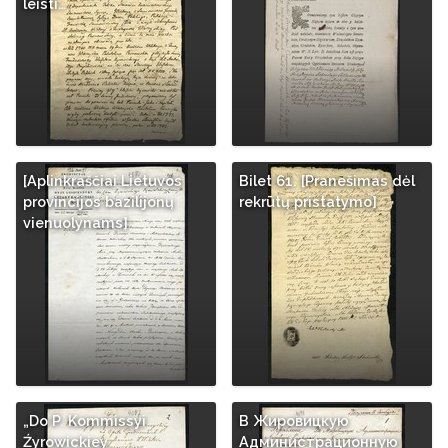
leisti…
[Aplinkraščiai Lietuvos
Bilet 61. [Pranešimas dėl
provincijos bazilijonų
rekrūtų pristatymo]
vienuolynams]
„Do P. Kommissyi
В Жировицкую
Źyrowickiey
Администрационную