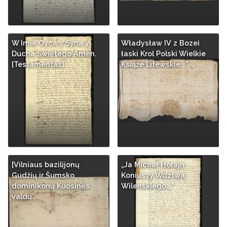
W Imie Oyca y Syna y
Władysław IV z Bozei
Ducha Swiętego Amen.
łaski Krol Polski Wielkie
[Testamentas]
Książe Litewskie..." …
[Vilniaus bazilijonų
„Ja Michał Horajn
Gudžių ir Šumsko
Koniuszy Wdztwa
dominikonų Kuosinės
Wilenskiego..."
valdų…