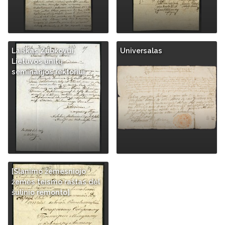
Laiškas Zubkovui,
Universalas
Lietuvos unitų
seminarijos rektoriui
[Slanimo žemesniojo
žemės teismo raštas dėl
šulinio remonto]