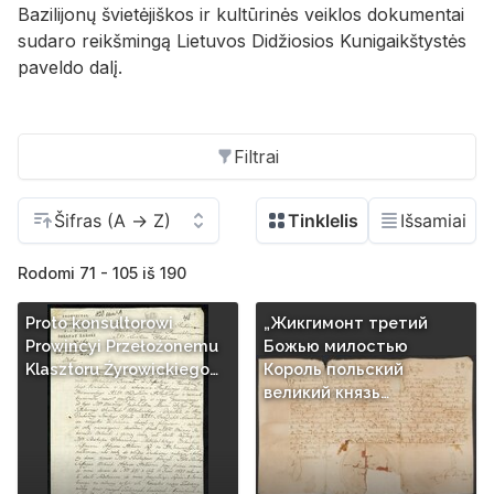
Bazilijonų švietėjiškos ir kultūrinės veiklos dokumentai
sudaro reikšmingą Lietuvos Didžiosios Kunigaikštystės
paveldo dalį.
Filtrai
Rodomi 71 - 105 iš 190
Proto konsultorowi
„Жикгимонт третий
Prowincyi Przełoźonemu
Божью милостью
Klasztoru Źyrowickiego…
Король польский
великий князь…