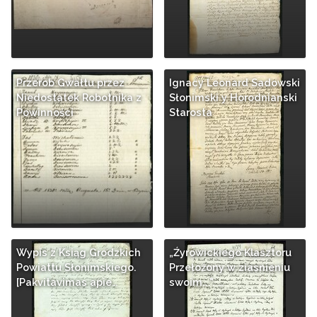
Przerob Gwałtu przez
Ignacy Leonard Sadowski
Niedostatek Robotnika z
Słonimski y Horodnianski
Powinności
Starosta
Wypis z Ksiąg Grodzkich
„Źyrowickiego Klasztoru
Powiattu Słonimskiego.
Przełoźony w ziasnieniu
[Pakvitavimas apie…
swoim...". …