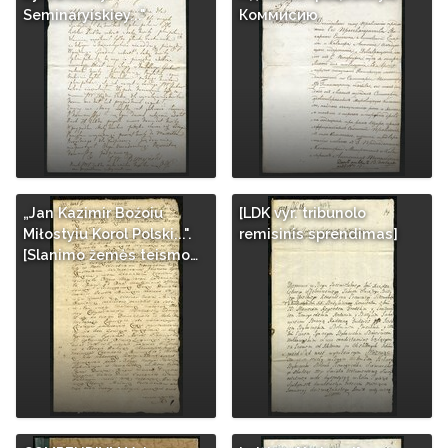
Seminaryiskiey..."
Коммисию
„Jan Kazimir Boźoiu
[LDK vyr. tribunolo
Miłostyiu Korol Polski...".
remisinis sprendimas]
[Slanimo žemės teismo…