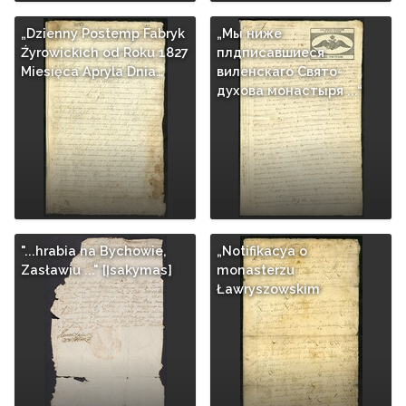
„Dzienny Postemp Fabryk
„Мы ниже
Źyrowickich od Roku 1827
плдписавшиеся
Miesięca Apryla Dnia…
виленскаго Свято-
духова монастыря ...“
"...hrabia na Bychowie,
„Notifikacya o
Zasławiu ..." [Įsakymas]
monasterzu
Ławryszowskim