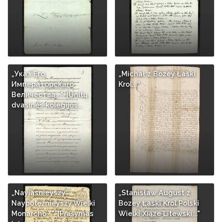
„Указ Его
„Michał z Bozey Łaski
Императорскаго
Krol...“
Величества...". [Unitų
dvasinės kolegijos…
„Nayjasnieyszy
„Stanisław August z
Naypotęźnieyszy Wielki
Bozey Łaski Krol Polski
Monarcho...". [Prašymas
Wielki Xiąze Litewski..."