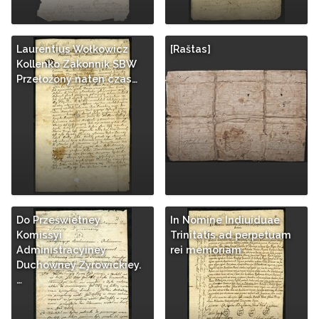
Laurentius Wołkowicz
[Raštas]
Kollenko Zakonnik SBW
Przełoźony naten czas…
Do Prześwietney
In Nomine Indiuiduae
Komissyi
Trinitatis ad perpetuam
Administracyiney
rei memoriam
Duchowney Źyrowickiey.
…