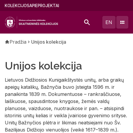
Pereiti
Main
KOLEKCIJOS
APIE
PROJEKTAI
į
menu
pagrindinį
(lithuanian)
EN
turinį
Kelias
Pradžia
Unijos kolekcija
Unijos kolekcija
Lietuvos Didžiosios Kunigaikštystės unitų, arba graikų
apeigų katalikų, Bažnyčia buvo įsteigta 1596 m. ir
panaikinta 1839 m. Dokumentuose – rankraščiuose,
laiškuose, spausdintose knygose, žemės valdų
planuose, vaizduose, nuotraukose ir pan. – atsispindi
istorinis unitų kelias ir veikla įvairiose gyvenimo srityse.
Unitų Bažnyčios plėtra ir likimas neatsiejami nuo Šv.
Bazilijaus Didžiojo vienuolijos (veikė 1617–1839 m.).