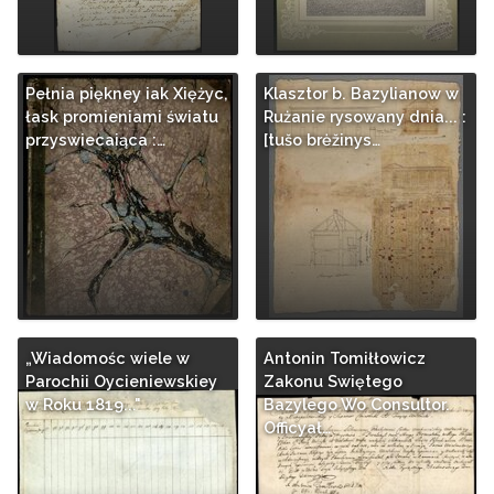
Pełnia piękney iak Xiężyc,
Klasztor b. Bazylianow w
łask promieniami światu
Rużanie rysowany dnia... :
przyswiecaiąca :…
[tušo brėžinys…
„Wiadomośc wiele w
Antonin Tomiłłowicz
Parochii Oycieniewskiey
Zakonu Swiętego
w Roku 1819..."
Bazylego Wo Consultor.
Officyał…