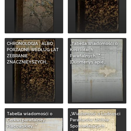
CHRONOLOGIA : ALBO
„Tabella Wiadomośći o
PORZĄDNE WEDŁUG LAT
Kosciołach
ZEBRANIE
Parafialnych...".
ZNACZNIEYSZYCH…
[Duomenys apie…
Tabella wiadomośći o
„Wiadomość o Ludnosci
Cerkwi parafialney
Parafianów Unitów
Piacowskiey..."
Spowiadaiących