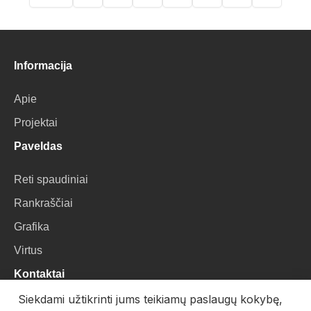
First
Previous
Puslapis
Puslapis
Puslapis
Puslapis
Puslapis
Current
page
page
page
Informacija
Apie
Projektai
Paveldas
Reti spaudiniai
Rankraščiai
Grafika
Virtus
Kontaktai
Siekdami užtikrinti jums teikiamų paslaugų kokybę,
VU Biblioteka