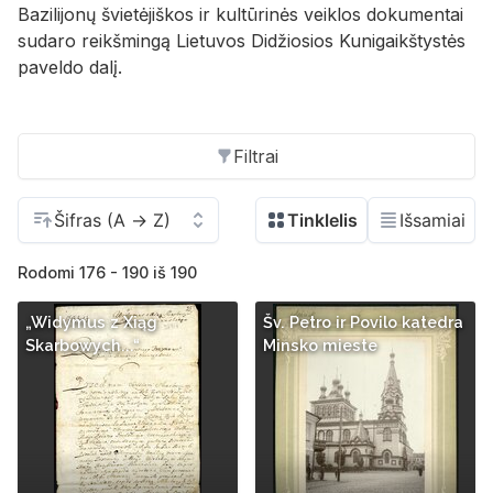
Bazilijonų švietėjiškos ir kultūrinės veiklos dokumentai
sudaro reikšmingą Lietuvos Didžiosios Kunigaikštystės
paveldo dalį.
Filtrai
Rodomi 176 - 190 iš 190
„Widymus z Xiąg
Šv. Petro ir Povilo katedra
Skarbowych...“
Minsko mieste