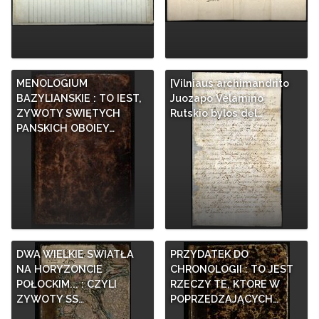
MENOLOGIUM
[Vilniaus archimandrito
BAZYLIANSKIE : TO IEST,
Juozapo Velamino
ZYWOTY SWIĘTYCH
Rutskio bylos dėl…
PANSKICH OBOIEY…
DWA WIELKIE SWIATŁA
PRZYDATEK DO
NA HORYZONCIE
CHRONOLOGII : TO JEST
POŁOCKIM... : CZYLI
RZECZY TE, KTORE W
ZYWOTY SS…
POPRZEDZAJĄCYCH…