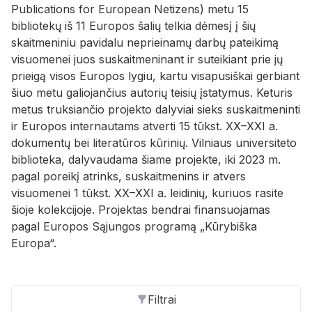
Publications for European Netizens) metu 15
bibliotekų iš 11 Europos šalių telkia dėmesį į šių
skaitmeniniu pavidalu neprieinamų darbų pateikimą
visuomenei juos suskaitmeninant ir suteikiant prie jų
prieigą visos Europos lygiu, kartu visapusiškai gerbiant
šiuo metu galiojančius autorių teisių įstatymus. Keturis
metus truksiančio projekto dalyviai sieks suskaitmeninti
ir Europos internautams atverti 15 tūkst. XX–XXI a.
dokumentų bei literatūros kūrinių. Vilniaus universiteto
biblioteka, dalyvaudama šiame projekte, iki 2023 m.
pagal poreikį atrinks, suskaitmenins ir atvers
visuomenei 1 tūkst. XX–XXI a. leidinių, kuriuos rasite
šioje kolekcijoje. Projektas bendrai finansuojamas
pagal Europos Sąjungos programą „Kūrybiška
Europa“.
Filtrai