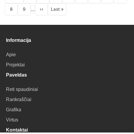
First
Previous
Puslapis
Puslapis
Current
Puslapis
Puslapis
Puslapis
Puslap
page
page
page
…
8
9
››
Last »
Puslapis
Puslapis
Next
Last
page
page
Informacija
Apie
Projektai
Paveldas
Reti spaudiniai
Rankraščiai
Grafika
Virtus
Kontaktai