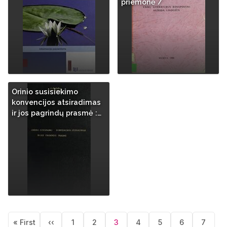
priemonė /
Orinio susisiekimo
konvencijos atsiradimas
ir jos pagrindų prasmė :…
Pagination
« First
‹‹
1
2
3
4
5
6
7