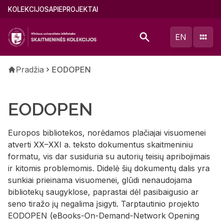
Pereiti
Main
KOLEKCIJOS
APIE
PROJEKTAI
į
menu
pagrindinį
(lithuanian)
EN
turinį
Kelias
Pradžia
EODOPEN
EODOPEN
Europos bibliotekos, norėdamos plačiajai visuomenei
atverti XX–XXI a. teksto dokumentus skaitmeniniu
formatu, vis dar susiduria su autorių teisių apribojimais
ir kitomis problemomis. Didelė šių dokumentų dalis yra
sunkiai prieinama visuomenei, glūdi nenaudojama
bibliotekų saugyklose, paprastai dėl pasibaigusio ar
seno tiražo jų negalima įsigyti. Tarptautinio projekto
EODOPEN (eBooks-On-Demand-Network Opening