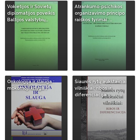
Vokietijos ir Sovietų
Atrankumo-psichikos
diplomatijos poveikis
organizavimo principo
Baltijos valstybių…
raiškos tyrimai :…
Onkologija ir slauga :
Šiaurės rytų aukštaičiai
mokomoji knyga /
vilniškiai: ribos ir
diferenciacija :…