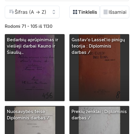
Rodomi 71 - 105 iš 1130
Bedarbių aprūpinimas ir
Gustav'o Lassel'io pinigų
viešieji darbai Kauno ir
teorija : Diplominis
Šiaulių…
darbas /
Nuosavybės teisė :
Prekių ženklai : Diplominis
Diplominis darbas /
darbas /