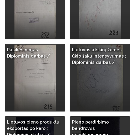
Pasikėsinimas :
Lietuvos atskirų žemės
Diplominis darbas /
ūkio šakų intensyvumas :
Diplominis darbas /
Lietuvos pieno produktų
Pieno perdirbimo
eksportas po karo :
bendrovės
Diplominis darbas /
nepriklausomoje