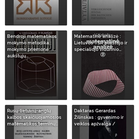
Bendroji matematikos
Matematinė analizė :
mokymo metodika :
Lietuvos TSR aukštojo ir
mokymo priemonė
specialiojo vidurinio…
aukštųjų…
Rusų-lietuvių-anglų
Daktaras Gerardas
kalbos skaičiuojamosios
Žilinskas : gyvenimo ir
matematikos terminų…
veiklos apžvalga /