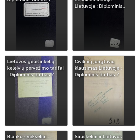
Lietuvoje : Diplominis…
Lietuvos geležinkelių
Civilinių jungtuvių
keleivių pervežimo tarifai
klausimas Lietuvoje :
: Diplominis darbas /
Diplominis darbas /
Blanko - vekseliai :
Sauskeliai ir Lietuvos