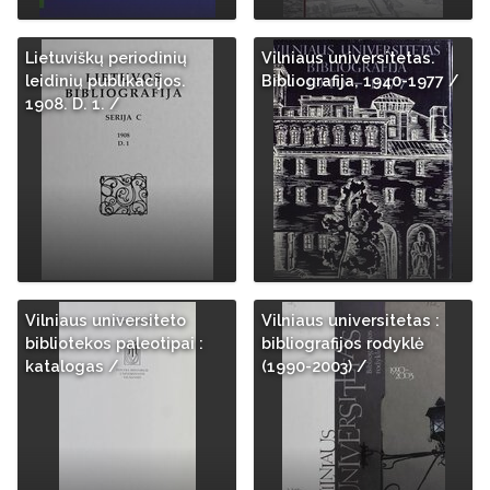
Lietuviškų periodinių
Vilniaus universitetas.
leidinių publikacijos.
Bibliografija, 1940-1977 /
1908. D. 1. /
Vilniaus universiteto
Vilniaus universitetas :
bibliotekos paleotipai :
bibliografijos rodyklė
katalogas /
(1990-2003) /