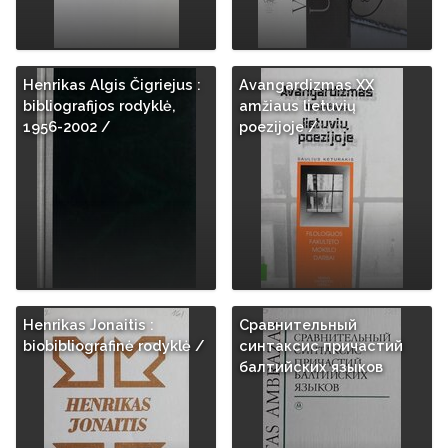
Henrikas Algis Čigriejus :
Avangardizmas XX
bibliografijos rodyklė,
amžiaus lietuvių
1956-2002 /
poezijoje /
Henrikas Jonaitis :
Сравнительный
biobibliografinė rodyklė /
синтаксис причастий
балтийских языков