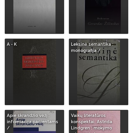
A - K
Leksinė semantika :
monografija /
Apie skrandžio vėžį :
Vaikų literatūros
informacija pacientams
konspektai. Astrida
/
Lindgren : mokymo