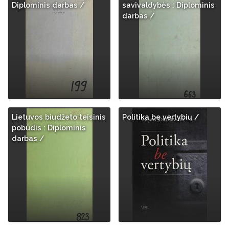
Diplominis darbas /
savivaldybės : Diplominis
darbas /
Lietuvos biudžeto teisinis
Politika be vertybių /
pobūdis : Diplominis
darbas /