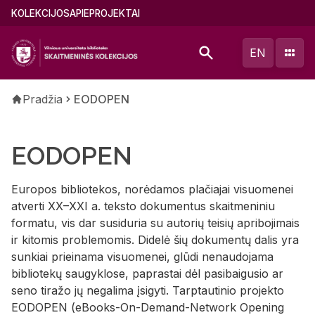
Pereiti
Main
KOLEKCIJOS
APIE
PROJEKTAI
į
menu
pagrindinį
(lithuanian)
EN
turinį
Kelias
Pradžia
EODOPEN
EODOPEN
Europos bibliotekos, norėdamos plačiajai visuomenei
atverti XX–XXI a. teksto dokumentus skaitmeniniu
formatu, vis dar susiduria su autorių teisių apribojimais
ir kitomis problemomis. Didelė šių dokumentų dalis yra
sunkiai prieinama visuomenei, glūdi nenaudojama
bibliotekų saugyklose, paprastai dėl pasibaigusio ar
seno tiražo jų negalima įsigyti. Tarptautinio projekto
EODOPEN (eBooks-On-Demand-Network Opening