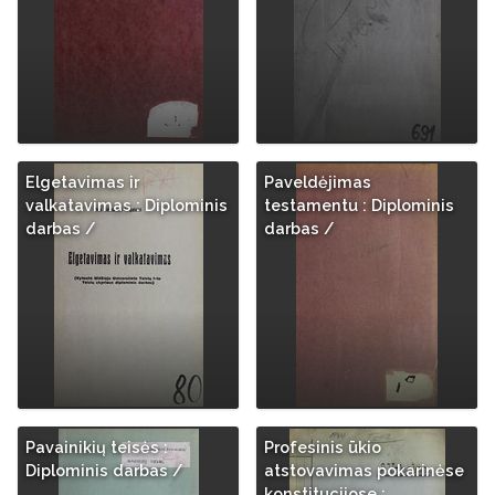
Elgetavimas ir
Paveldėjimas
valkatavimas : Diplominis
testamentu : Diplominis
darbas /
darbas /
Pavainikių teisės :
Profesinis ūkio
Diplominis darbas /
atstovavimas pokarinėse
konstitucijose :