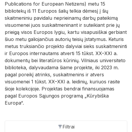
Publications for European Netizens) metu 15
bibliotekų iš 11 Europos šalių telkia dėmesį į šių
skaitmeniniu pavidalu neprieinamų darbų pateikimą
visuomenei juos suskaitmeninant ir suteikiant prie jų
prieigą visos Europos lygiu, kartu visapusiškai gerbiant
šiuo metu galiojančius autorių teisių įstatymus. Keturis
metus truksiančio projekto dalyviai sieks suskaitmeninti
ir Europos internautams atverti 15 tūkst. XX–XXI a.
dokumentų bei literatūros kūrinių. Vilniaus universiteto
biblioteka, dalyvaudama šiame projekte, iki 2023 m.
pagal poreikį atrinks, suskaitmenins ir atvers
visuomenei 1 tūkst. XX–XXI a. leidinių, kuriuos rasite
šioje kolekcijoje. Projektas bendrai finansuojamas
pagal Europos Sąjungos programą „Kūrybiška
Europa“.
Filtrai