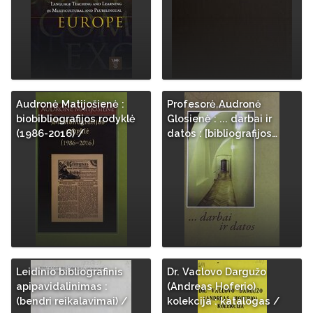
Audronė Matijošienė :
Profesorė Audronė
biobibliografijos rodyklė
Glosienė : ... darbai ir
(1986-2016) /
datos : [bibliografijos…
Leidinio bibliografinis
Dr. Vaclovo Dargužo
apipavidalinimas :
(Andreas Hoferio)
(bendri reikalavimai) /
kolekcija : katalogas /