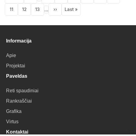
First
Previous
Puslapis
Puslapis
Puslapis
Puslapis
Current
Puslapis
page
page
page
…
11
12
13
››
Last »
Puslapis
Puslapis
Puslapis
Next
Last
page
page
Informacija
Apie
Projektai
Paveldas
Reti spaudiniai
Rankraščiai
Grafika
Virtus
Kontaktai