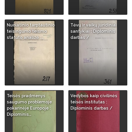
Nuolatinio tarptautinio
Tėvų ir vaikų juridiniai
teisingumo teismo
santykiai : Diplominis
statuto analizė :…
darbas /
Teisės pradmenys
Vedybos kaip civilinės
saugumo problemoje
teisės institutas :
pokarinėje Europoje :
Diplominis darbas /
Diplominis…