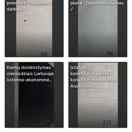
prievolės : Diplominis
plane : Diplominis darbas
darbas /
/
Kaimų išsiskirstymas
Įstatymų
viensėdžiais Lietuvoje
konstitucingumas ir
(istorinė-ekonominė…
konstitucinis teismas
Austrijoje :…