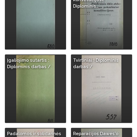
Diplominis…
Įgaliojimo sutartis :
Tvirtiniai : Diplominis
Diplominis darbas /
darbas /
Padalomos ir solidarinės
Reparacijos Dawes'o