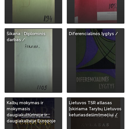
Šikana : Diplominis
Diferencialinės lygtys /
darbas /
Kalbų mokymas ir
Lietuvos TSR atlasas
mokymasis
[skiriama Tarybų Lietuvos
daugiakultūrinėje ir
keturiasdešimtmečiui /
daugiakalbėje Europoje