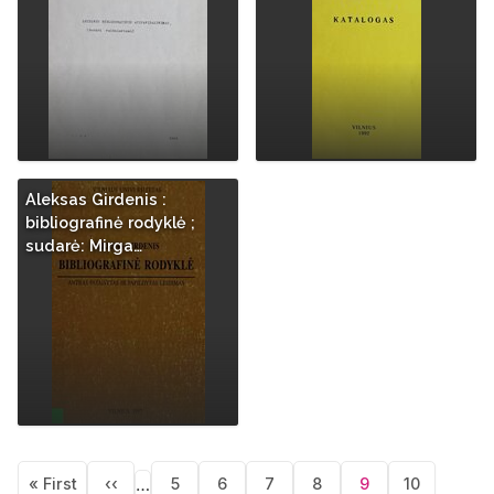
Aleksas Girdenis :
bibliografinė rodyklė ;
sudarė: Mirga…
Pagination
…
« First
‹‹
5
6
7
8
9
10