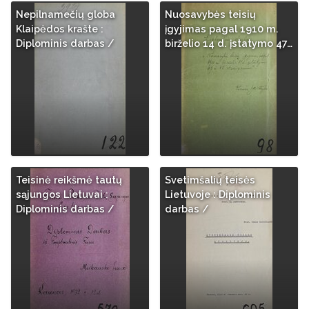
Nepilnamečių globa
Nuosavybės teisių
Klaipėdos krašte :
įgyjimas pagal 1910 m.
Diplominis darbas /
birželio 14 d. įstatymo 47…
Teisinė reikšmė tautų
Svetimšalių teisės
sąjungos Lietuvai :
Lietuvoje : Diplominis
Diplominis darbas /
darbas /