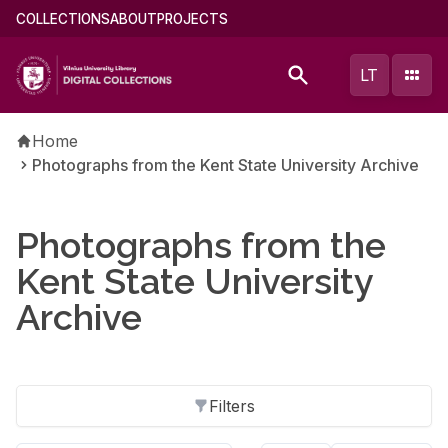
Skip
Main
COLLECTIONS
ABOUT
PROJECTS
to
menu
main
(english)
LT
content
Breadcrumb
Home
Photographs from the Kent State University Archive
Photographs from the
Kent State University
Archive
Filters