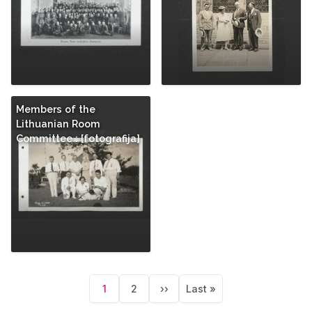
Members of the
Lithuanian Room
Committee : [fotografija]
Pagination
1
2
››
Last »
Current
Page
Next
Last
page
page
page