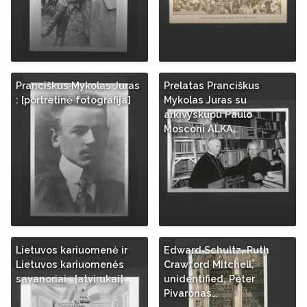
Pranciškus Mykolas Juras
Prelatas Pranciškus
: [portretinė fotografija]
Mykolas Juras su
arkivyskupu Paulo
Mosconi ALKA…
Lietuvos kariuomenė ir
Edward Schultz, Ruth
Lietuvos kariuomenės
Crawford Mitchell,
savanoriai : [atvirukai]
unidentified, Peter
Pivaronas…