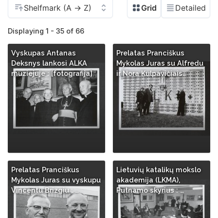
Displaying 1 - 35 of 66
Vyskupas Antanas
Prelatas Pranciškus
Deksnys lankosi ALKA
Mykolas Juras su Alfredu
muziejuje : [fotografija]
ir Nora Kulpavičiais…
Prelatas Pranciškus
Lietuvių katalikų mokslo
Mykolas Juras su vyskupu
akademija (LKMA),
Vincentu Brizgiu : …
Putnamo skyrius : …