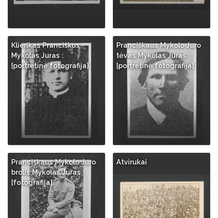
Klierikas Pranciškus
Pranciškaus Mykolo Juro
Mykolas Juras :
tėvas Mykolas Juras :
[portretinė fotografija]
[portretinė fotografija]
Pranciškaus Mykolo Juro
Atvirukai
brolis Mykolas Juras :
[fotografija]