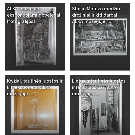
ALKA muziejuje
Stasio Motuzo medžio
eksponuojami gobelenai :
drožiniai ir kiti darbai
[fotografijos]
ALKA muziejuje : …
Kryžiai, tautinės juostos ir
Lietuvių tautinės juostos
kiti eksponatai ALKA
ir rankšluosčiai ALKA
muziejuje : …
muziejuje : …