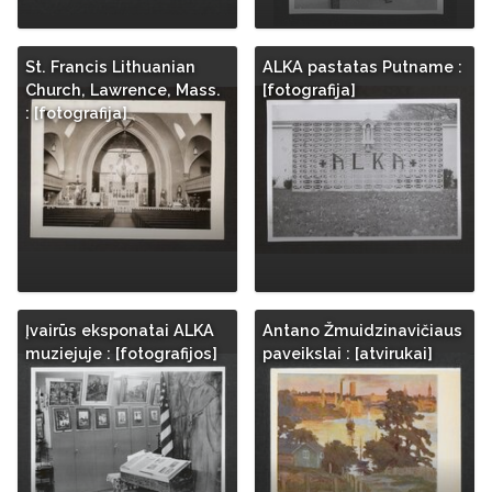
St. Francis Lithuanian
ALKA pastatas Putname :
Church, Lawrence, Mass.
[fotografija]
: [fotografija]
Įvairūs eksponatai ALKA
Antano Žmuidzinavičiaus
muziejuje : [fotografijos]
paveikslai : [atvirukai]