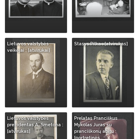
Lietuvos valstybės
Stasys Pilka : [atvirukas]
veikėjai : [atvirukai]
Lietuvos valstybės
Prelatas Pranciškus
prezidentas A. Smetona :
Mykolas Juras su
[atvirukas]
pranciškonų abitu :
[portretinės…