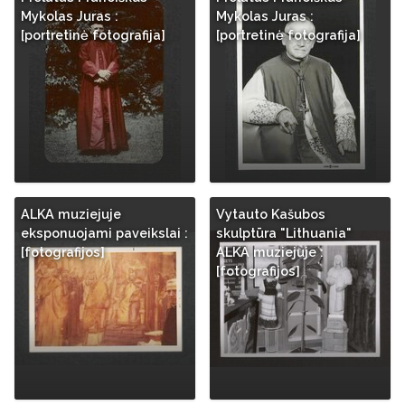
Mykolas Juras :
Mykolas Juras :
[portretinė fotografija]
[portretinė fotografija]
ALKA muziejuje
Vytauto Kašubos
eksponuojami paveikslai :
skulptūra "Lithuania"
[fotografijos]
ALKA muziejuje :
[fotografijos]