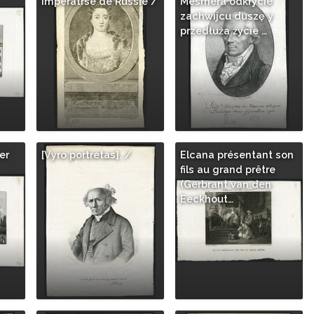
Imperatrse de Russie /
Mesmera odkrycie
zachwijcu duszę y
przedłuża życie …
er
[Vyro portretas]. /
Elcana présentant son
fils au grand prêtre
(Gerbrant van den
Eeckhout…