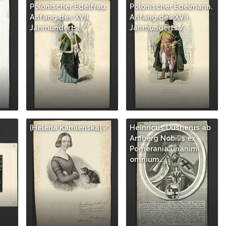
Polonischer Edelfrau.
Polonischer Edelmann.
Anfang des XVII
Anfang des XVII
Jahrhunderts. /
Jahrhunderts /
[Helena Kamieńska] /
Heinricus Dusnerus ab
Arffberg Nobilis ex
Pomerania unanimi
omnium…