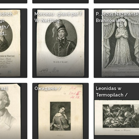
idrich
Morceau ; gravé par F.
P. Jezus Nazarańsk
gl:
W. Nettling
Brahiłowski /
ath/
nd…
tas]
Ожиданie /
Leonidas w
Termopilach /