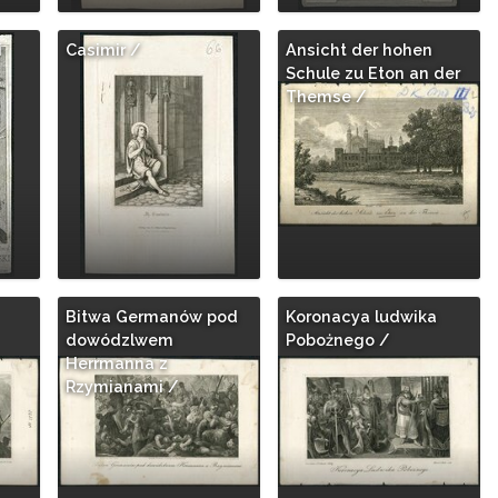
i
Casimir /
Ansicht der hohen
Schule zu Eton an der
Themse /
Bitwa Germanów pod
Koronacya ludwika
dowódzlwem
Pobożnego /
Herrmanna z
Rzymianami /