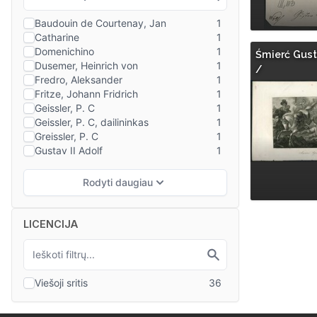
Śmierć Gust
/
LICENCIJA