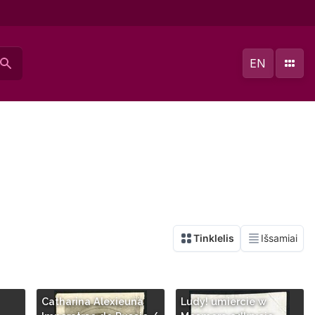
EN
Catharina Alexieuna
Ludy! umiercie w