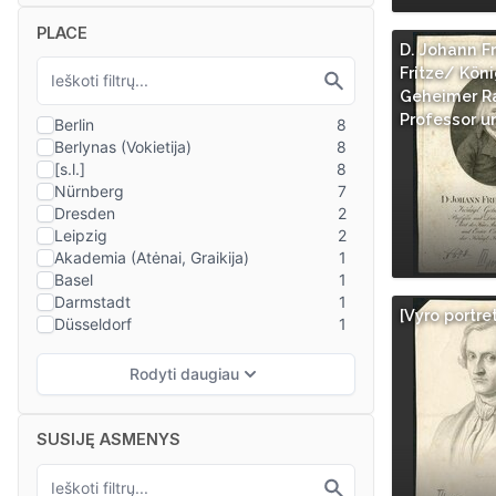
PLACE
D. Johann Fr
Fritze/ Köni
Geheimer R
Professor u
[Vyro portre
SUSIJĘ ASMENYS