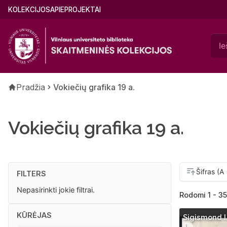
Pereiti
Main
KOLEKCIJOS
APIE
PROJEKTAI
į
menu
pagrindinį
(lithuanian)
turinį
Kelias
Pradžia
Vokiečių grafika 19 a.
Vokiečių grafika 19 a.
FILTERS
Nepasirinkti jokie filtrai.
Rodomi 1 - 35
KŪRĖJAS
Sigismond I