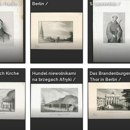
. Fredro. /
Berlin /
S. Laurentius /
ch Kirche
Hundel niewolnikami
Das Brandenburger
na brzegach Afryki /
Thor in Berlin /