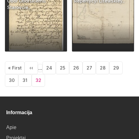
Obor Oborskiemu
Repertycyi Litewskiey…
Staroscie…
Pagination
…
« First
‹‹
24
25
26
27
28
29
First
Previous
Puslapis
Puslapis
Puslapis
Puslapis
Puslapis
Puslapis
page
page
30
31
32
Puslapis
Puslapis
Current
page
Informacija
Apie
Projektai