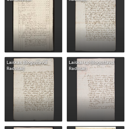
Laiškas [Boguslavui
Laiškai (4) [Boguslavui
Radvilai]
Radvilai]