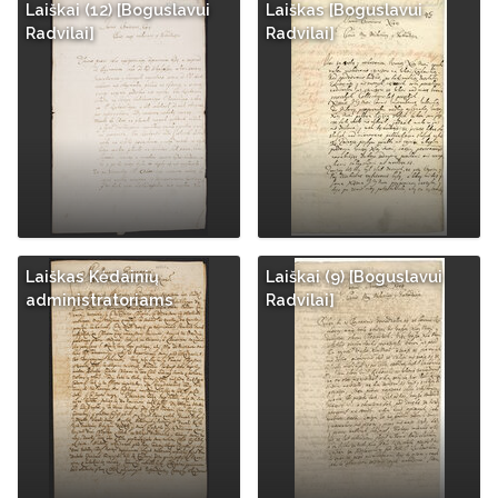
Laiškai (12) [Boguslavui
Laiškas [Boguslavui
Radvilai]
Radvilai]
Laiškas Kėdainių
Laiškai (9) [Boguslavui
administratoriams
Radvilai]