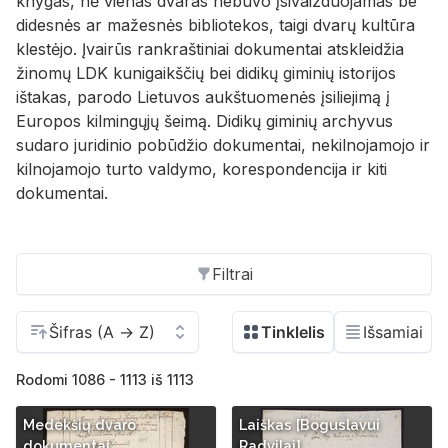
knygas, nė vienas dvaras nebuvo įsivaizduojamas be
didesnės ar mažesnės bibliotekos, taigi dvarų kultūra
klestėjo. Įvairūs rankraštiniai dokumentai atskleidžia
žinomų LDK kunigaikščių bei didikų giminių istorijos
ištakas, parodo Lietuvos aukštuomenės įsiliejimą į
Europos kilmingųjų šeimą. Didikų giminių archyvus
sudaro juridinio pobūdžio dokumentai, nekilnojamojo ir
kilnojamojo turto valdymo, korespondencija ir kiti
dokumentai.
Filtrai
Rodomi 1086 - 1113 iš 1113
Medekšių dvaro
Laiškas [Boguslavui
dokumentai
Radvilai]