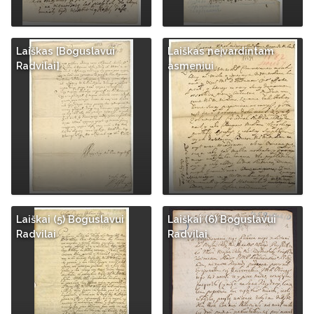
Laiškas [Boguslavui
Laiškas neįvardintam
Radvilai]
asmeniui
Laiškai (5) Boguslavui
Laiškai (6) Boguslavui
Radvilai
Radvilai