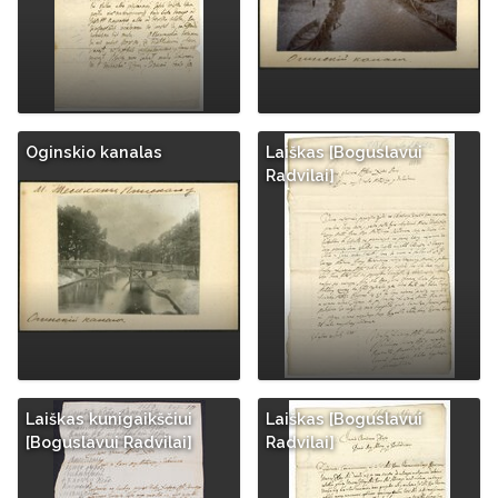
Oginskio kanalas
Laiškas [Boguslavui
Radvilai]
Laiškas kunigaikščiui
Laiškas [Boguslavui
[Boguslavui Radvilai]
Radvilai]