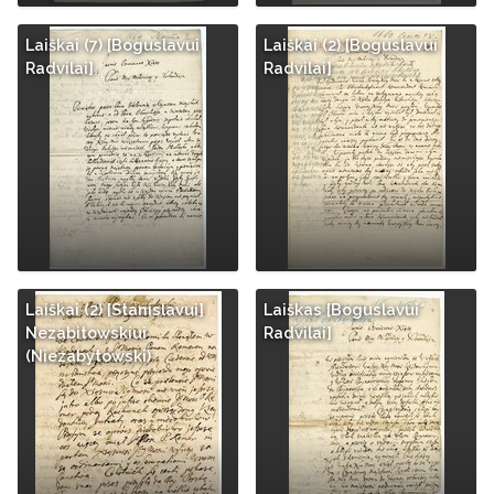
Laiškai (7) [Boguslavui
Laiškai (2) [Boguslavui
Radvilai]
Radvilai]
Laiškai (2) [Stanislavui]
Laiškas [Boguslavui
Nezabitowskiui
Radvilai]
(Niezabytowski)