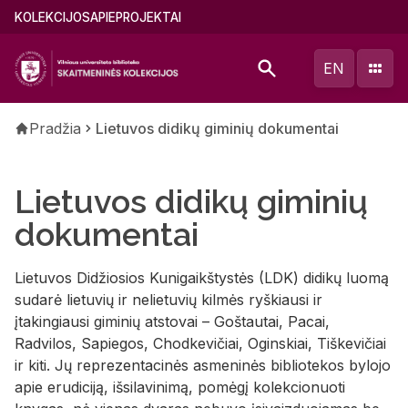
Pereiti
Main
KOLEKCIJOS
APIE
PROJEKTAI
į
menu
pagrindinį
(lithuanian)
EN
turinį
Kelias
Pradžia
Lietuvos didikų giminių dokumentai
Lietuvos didikų giminių
dokumentai
Lietuvos Didžiosios Kunigaikštystės (LDK) didikų luomą
sudarė lietuvių ir nelietuvių kilmės ryškiausi ir
įtakingiausi giminių atstovai – Goštautai, Pacai,
Radvilos, Sapiegos, Chodkevičiai, Oginskiai, Tiškevičiai
ir kiti. Jų reprezentacinės asmeninės bibliotekos bylojo
apie erudiciją, išsilavinimą, pomėgį kolekcionuoti