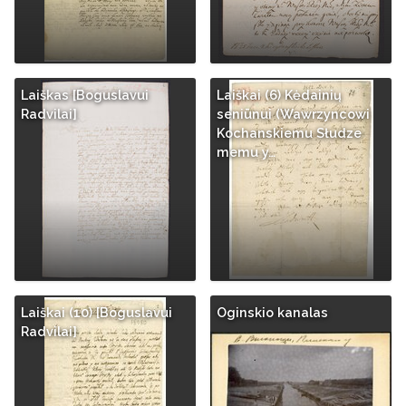
Laiškas [Boguslavui
Laiškai (6) Kėdainių
Radvilai]
seniūnui (Wawrzyncowi
Kochanskiemu Słudze
memu y…
Laiškai (10) [Boguslavui
Oginskio kanalas
Radvilai]