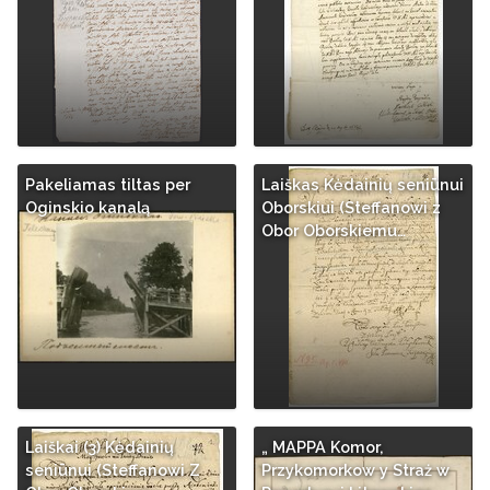
Pakeliamas tiltas per
Laiškas Kėdainių seniūnui
Oginskio kanalą
Oborskiui (Steffanowi z
Obor Oborskiemu…
Laiškai (3) Kėdainių
„ MAPPA Komor,
seniūnui (Steffanowi Z
Przykomorkow y Straż w