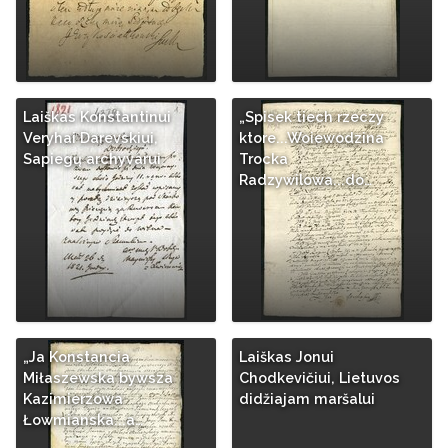
Laiškas Konstantinui
„Spisek tiech rzeczy
Veryhai Darevskiui,
ktore...Woiewodzina
Sapiegų archyvarui
Trocka
Radzywilowa...do…
„Ja Konstancia
Laiškas Jonui
Miłaszewska bywsza
Chodkevičiui, Lietuvos
Kazimierzowa
didžiajam maršalui
Łowmianska...a…