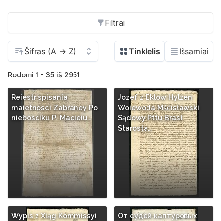
Filtrai
Rodomi 1 - 35 iš 2951
Reiestr spisania
Jozef z Eklow Hylzen
maietnosci Zabraney Po
Woiewoda Mśćisławski
niebosciku P. Macieiu…
Sądowy Pttu Brasł
Starosta…
Wypis z Xiąg Kommissyi
От судей каптуровых