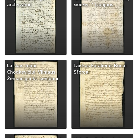
archyvarui]
моему...". [Jurijaus…
Laiškas Jonui
Laiškas karalienei Bonai
Chodkevičiui, Vilniaus,
Sforcai
Žemaičių ir kt. seniūnui