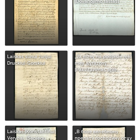
[Dovanojimo raštas]
Laiškas sūnui Jurijui
„Ja nizey na podpisie ręki
Druckiui-Gorskiui
mey wyrazony..."
[Pakvitavimas apie…
Laiškas [Konstantinui]
„В бозе велебному
Veryhai, [Sapiegų
прелату господину отцу