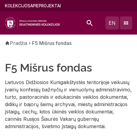
Pereiti
Main
KOLEKCIJOS
APIE
PROJEKTAI
į
menu
pagrindinį
(lithuanian)
EN
turinį
Kelias
Pradžia
F5 Mišrus fondas
F5 Mišrus fondas
Lietuvos Didžiosios Kunigaikštystės teritorijoje veikusių
įvairių konfesijų bažnyčių ir vienuolynų administravimo,
turto, pastoracinės ir edukacinės veiklos dokumentai,
didikų ir bajorų šeimų archyvai, miestų administracijos
įstaigų, cechų, kitos ūkinės veiklos dokumentai,
carinės Rusijos Šiaurės Vakarų gubernijų
administracijos, švietimo įstaigų dokumentai.