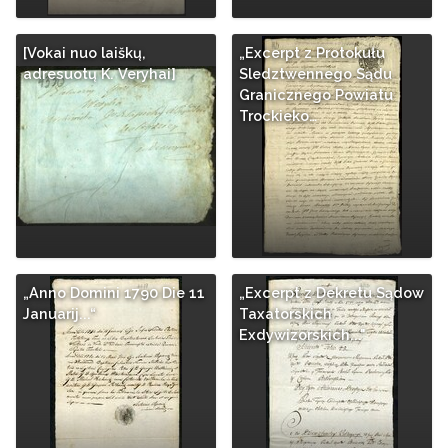
[Vokai nuo laiškų,
„Excerpt z Protokułu
adresuotų K. Veryhai]
Sledztwennego Sądu
Granicznego Powiatu
Trockieko…
„Anno Domini 1790 Die 11
„Excerpt z Dekretu Sądow
Januarij...“
Taxatorskich
Exdywizorskich..."