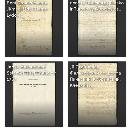
Boni Ordinis Miasta
повету Пинского. [Pinsko
JKmsci Lidy. [Namo
ir Turovo vyskupo bylos…
Lydoje…
Jarłyk Maksud ben
„Я Станислав
Selamet Girej Chana z r.
Фальчовский староста
1767
Пиньский, Кобрынский,
Клецкий и…