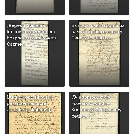
„Regestr Spisania
Выпис с книг кгродских
Imieniszcza zemenina
замку гдрского повету
hospodarskoho Powetu
Пинского. [Pinsko…
Oszmen…
[Jurgio Koscialkovskio
„Wiadomość który
pakvitavimas apie
Folwark w wiedzy
apmokėtą skolaraštį]
Kommissyi Źyrowickiey
będący..."