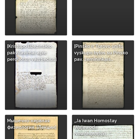
[Kristupo Bžezinskio
[Pinsko ir Turovo unitų
pakvitavimai apie
vyskupo bylos su Pinsko
perduotus valstiečius]
pav. žemininkais…
Мышечно-нервная
„Ja Iwan Hornostay
физиология: [Лекции]
Wajewoda
Nowohorodski...".