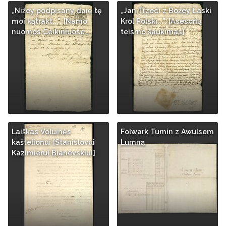
„Niźey podpisany daię tę
„Jan Trzeci z Boźey Łaski
moi kątrakt...". [Namo
Krol Polski...". [Asesorių
nuomos Ceikiniuose…
teismo šaukimas]
Laiškas Voluinės
Folwark Tumin z Awulsem
kaštelionui [Stanislovui
Lumną
Kazimierui Bianevskiui]