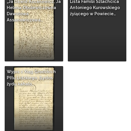
„Ja Dawid Assanowicz, Ja
Lista Familii Szlachcica
Helena Obulewiczowna
Antoniego Kurowskiego
Dawidowa
źyiącego w Powiecie…
Assanowiczowa…
Wypis z Xiąg Grodzkich
Pttu Lidzkiego. [Lydos
žydų kahalo…