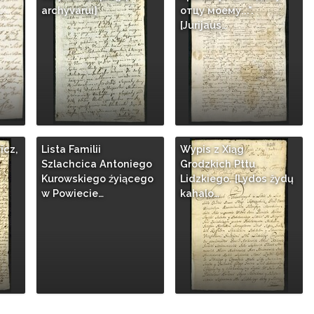
…
archyvarui]
отцу моему...".
[Jurijaus…
icz,
Lista Familii
Wypis z Xiąg
Szlachcica Antoniego
Grodzkich Pttu
Kurowskiego źyiącego
Lidzkiego. [Lydos žydų
w Powiecie…
kahalo…