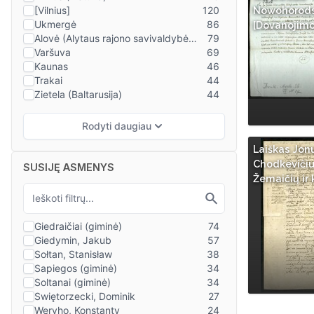
Nowohorodski
[Dovanojimo
Laiškas Jon
Chodkevičiui
SUSIJĘ ASMENYS
Žemaičių ir 