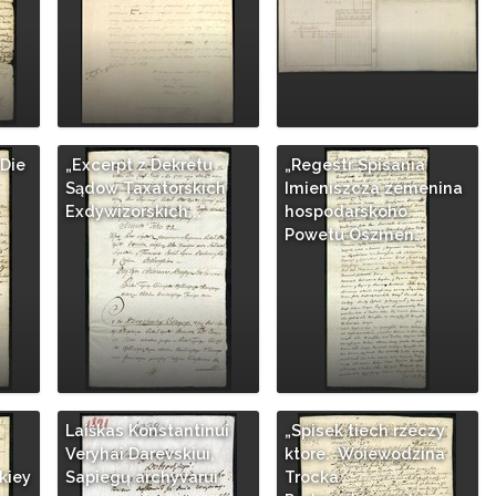
Die
„Excerpt z Dekretu
„Regestr Spisania
Sądow Taxatorskich
Imieniszcza zemenina
Exdywizorskich..."
hospodarskoho
Powetu Oszmen…
Laiškas Konstantinui
„Spisek tiech rzeczy
Veryhai Darevskiui,
ktore...Woiewodzina
kiey
Sapiegų archyvarui
Trocka