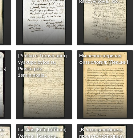
Radzywilowa...do…
o
[Pinsko ir Turovo unitų
Мышечно-нервная
vyskupo bylos su
физиология: [Лекции]
us]
Pinsko pav.
žemininkais…
ie
Laiškas [Konstantinui]
„В бозе велебному
."
Veryhai, [Sapiegų
прелату господину