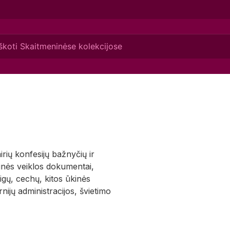
irių konfesijų bažnyčių ir
inės veiklos dokumentai,
aigų, cechų, kitos ūkinės
ijų administracijos, švietimo