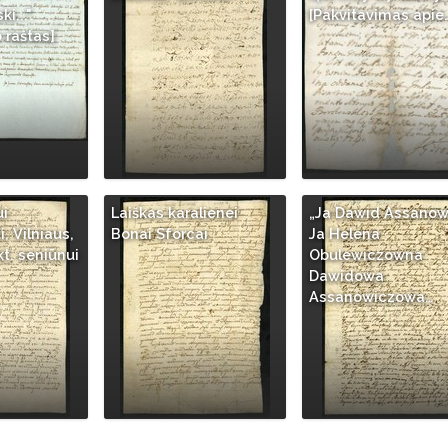
...".
[Pakvitavimas apie
 raštas]
ui
Laiškas karalienei
„Ja Dawid Assanow
, Vilniaus,
Bonai Sforcai
Ja Helena
kt. seniūnui
Obulewiczowna
Dawidowa
Assanowiczowa…