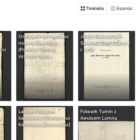
От судей каптуровых
Jarłyk Maksud ben
повету Пинского.
Selamet Girej Chana z
sci
[Pinsko ir Turovo
r. 1767
…
vyskupo bylos…
Laiškas Voluinės
Folwark Tumin z
kaštelionui [Stanislovui
Awulsem Lumną
Kazimierui Bianevskiui]