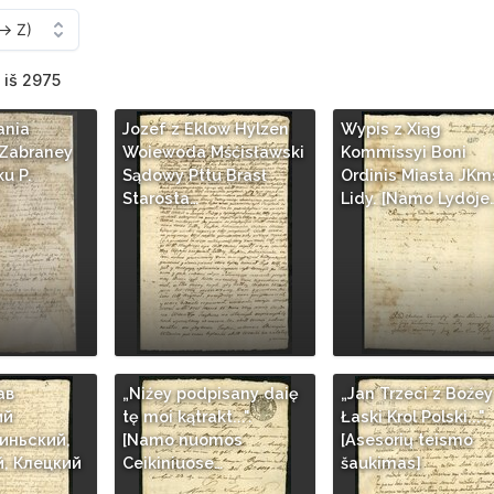
 iš 2975
ania
Jozef z Eklow Hylzen
Wypis z Xiąg
 Zabraney
Woiewoda Mśćisławski
Kommissyi Boni
u P.
Sądowy Pttu Brasł
Ordinis Miasta JKm
Starosta…
Lidy. [Namo Lydoje
ав
„Niźey podpisany daię
„Jan Trzeci z Boźey
ий
tę moi kątrakt...".
Łaski Krol Polski...".
иньский,
[Namo nuomos
[Asesorių teismo
, Клецкий
Ceikiniuose…
šaukimas]