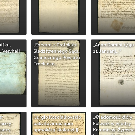
aiškų,
„Excerpt z Protokułu
„Anno Domini 1790 
. Veryhai]
Sledztwennego Sądu
11 Januarij...“
Granicznego Powiatu
Trockieko…
иг
[Jurgio Koscialkovskio
„Wiadomość który
замку
pakvitavimas apie
Folwark w wiedzy
овету
apmokėtą skolaraštį]
Kommissyi Źyrowic