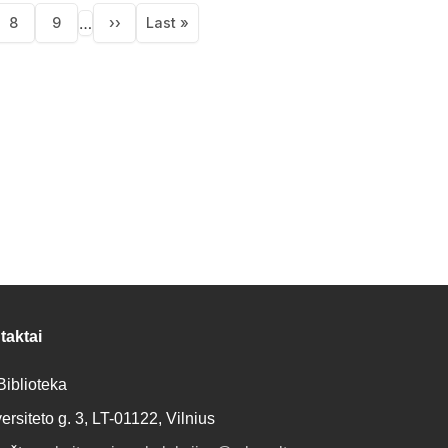
tion
…
8
9
››
Last »
lapis
Puslapis
Puslapis
Next
Last
page
page
taktai
iblioteka
ersiteto g. 3, LT-01122, Vilnius