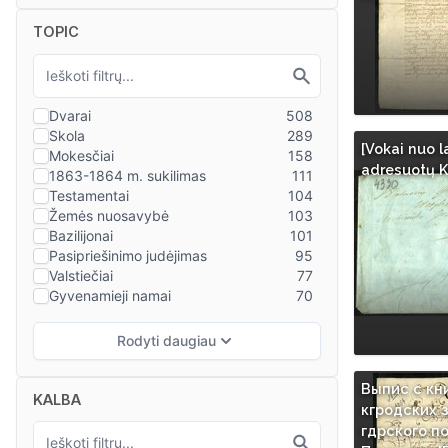
TOPIC
[Vokai nuo l
adresuotų K
Выпис с кн
KALBA
кгродских 
гдрского п