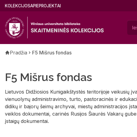
Pereiti
Main
KOLEKCIJOS
APIE
PROJEKTAI
į
menu
pagrindinį
(lithuanian)
turinį
Kelias
Pradžia
F5 Mišrus fondas
F5 Mišrus fondas
Lietuvos Didžiosios Kunigaikštystės teritorijoje veikusių įva
vienuolynų administravimo, turto, pastoracinės ir edukac
didikų ir bajorų šeimų archyvai, miestų administracijos įst
veiklos dokumentai, carinės Rusijos Šiaurės Vakarų gubern
įstaigų dokumentai.