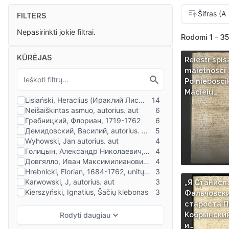
FILTERS
Nepasirinkti jokie filtrai.
Rodomi 1 - 35
KŪRĖJAS
Reiestr spis
maietnosci
Po nieboscik
Macieiu…
„Я Станисл
Фальчовск
староста П
Кобрынский
и…