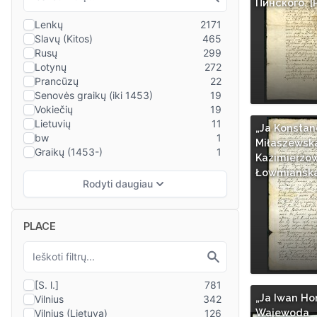
Пинского. [
„Ja Konstan
Miłaszewsk
Kazimierzo
Łowmianska
PLACE
„Ja Iwan Ho
Wajewoda