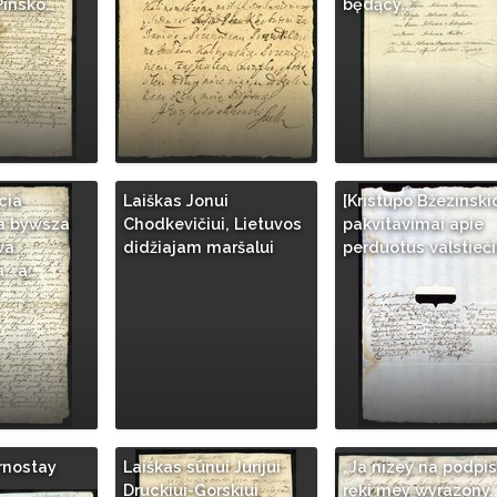
Pinsko…
będący..."
cia
Laiškas Jonui
[Kristupo Bžezinski
a bywsza
Chodkevičiui, Lietuvos
pakvitavimai apie
wa
didžiajam maršalui
perduotus valstieči
...a…
rnostay
Laiškas sūnui Jurijui
„Ja nizey na podpis
Druckiui-Gorskiui
ręki mey wyrazony..