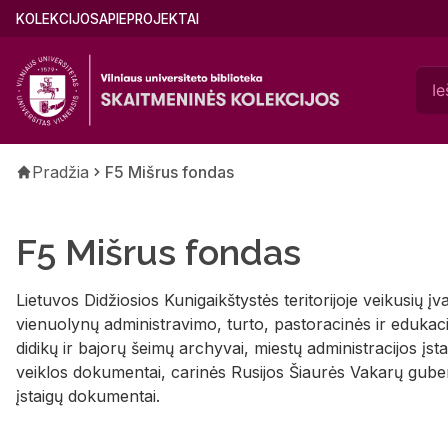
Pereiti
Main
KOLEKCIJOS
APIE
PROJEKTAI
į
menu
pagrindinį
(lithuanian)
turinį
Kelias
Pradžia
F5 Mišrus fondas
F5 Mišrus fondas
Lietuvos Didžiosios Kunigaikštystės teritorijoje veikusių įva
vienuolynų administravimo, turto, pastoracinės ir edukac
didikų ir bajorų šeimų archyvai, miestų administracijos įst
veiklos dokumentai, carinės Rusijos Šiaurės Vakarų gubern
įstaigų dokumentai.