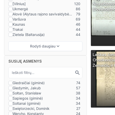
Nowohorodski
[Dovanojimo
Laiškas Jon
Chodkevičiui
SUSIJĘ ASMENYS
Žemaičių ir 