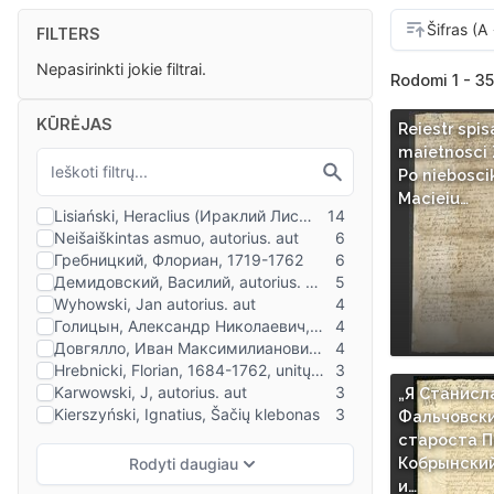
FILTERS
Nepasirinkti jokie filtrai.
Rodomi 1 - 35
KŪRĖJAS
Reiestr spis
maietnosci
Po nieboscik
Macieiu…
„Я Станисл
Фальчовск
староста П
Кобрынский
и…