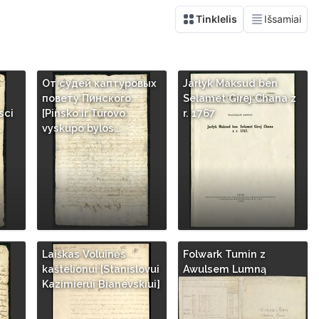
От судей каптуровых
Jarłyk Maksud ben
повету Пинского.
Selamet Girej Chana z
sci
[Pinsko ir Turovo
r. 1767
…
vyskupo bylos…
Laiškas Voluinės
Folwark Tumin z
kaštelionui [Stanislovui
Awulsem Lumną
Kazimierui Bianevskiui]