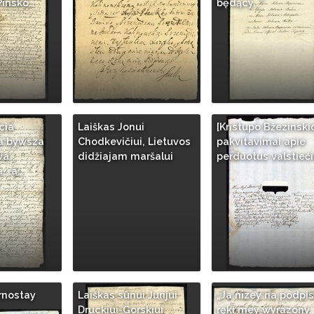
Pinsko…
będący..."
cia
Laiškas Jonui
[Kristupo Bžezinski
a bywsza
Chodkevičiui, Lietuvos
pakvitavimai apie
wa
didžiajam maršalui
perduotus valstieči
...a…
rnostay
Laiškas sūnui Jurijui
„Ja nizey na podpis
Druckiui-Gorskiui
ręki mey wyrazony..