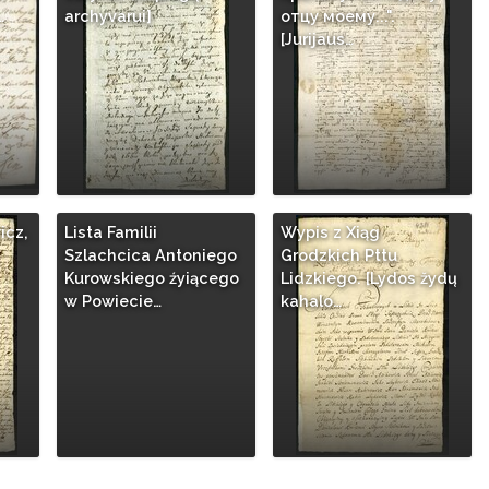
…
archyvarui]
отцу моему...".
[Jurijaus…
icz,
Lista Familii
Wypis z Xiąg
Szlachcica Antoniego
Grodzkich Pttu
Kurowskiego źyiącego
Lidzkiego. [Lydos žydų
w Powiecie…
kahalo…