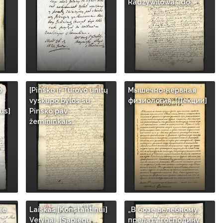
Radzywilowa...do…
o
[Pinsko ir Turovo unitų
Мышечно-нервная
vyskupo bylos su
физиология: [Лекции]
us]
Pinsko pav.
žemininkais…
ie
Laiškas [Konstantinui]
„В бозе велебному
."
Veryhai, [Sapiegų
прелату господину