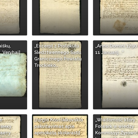
aiškų,
„Excerpt z Protokułu
„Anno Domini 1790 
. Veryhai]
Sledztwennego Sądu
11 Januarij...“
Granicznego Powiatu
Trockieko…
иг
[Jurgio Koscialkovskio
„Wiadomość który
замку
pakvitavimas apie
Folwark w wiedzy
овету
apmokėtą skolaraštį]
Kommissyi Źyrowic