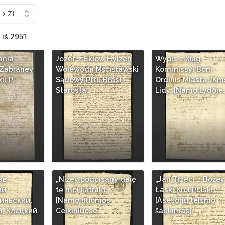
 iš 2951
ania
Jozef z Eklow Hylzen
Wypis z Xiąg
 Zabraney
Woiewoda Mśćisławski
Kommissyi Boni
u P.
Sądowy Pttu Brasł
Ordinis Miasta JKm
Starosta…
Lidy. [Namo Lydoje
ав
„Niźey podpisany daię
„Jan Trzeci z Boźey
ий
tę moi kątrakt...".
Łaski Krol Polski...".
иньский,
[Namo nuomos
[Asesorių teismo
, Клецкий
Ceikiniuose…
šaukimas]