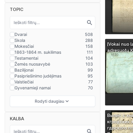
TOPIC
[Vokai nuo l
adresuotų K
Выпис с кн
KALBA
кгродских 
гдрского п