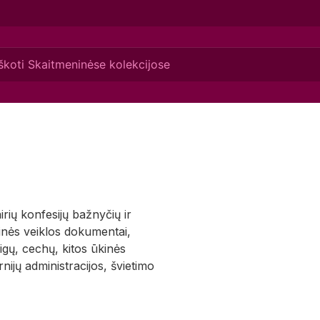
irių konfesijų bažnyčių ir
inės veiklos dokumentai,
aigų, cechų, kitos ūkinės
ijų administracijos, švietimo