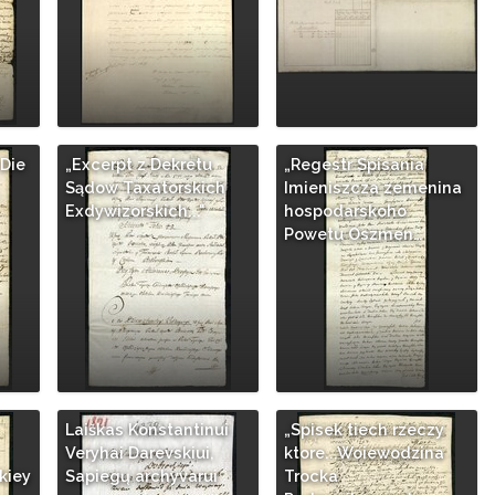
Die
„Excerpt z Dekretu
„Regestr Spisania
Sądow Taxatorskich
Imieniszcza zemenina
Exdywizorskich..."
hospodarskoho
Powetu Oszmen…
Laiškas Konstantinui
„Spisek tiech rzeczy
Veryhai Darevskiui,
ktore...Woiewodzina
kiey
Sapiegų archyvarui
Trocka