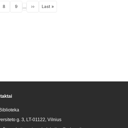
tion
…
8
9
››
Last »
lapis
Puslapis
Puslapis
Next
Last
page
page
taktai
iblioteka
ersiteto g. 3, LT-01122, Vilnius