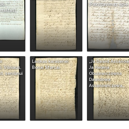
...".
[Pakvitavimas apie
 raštas]
ui
Laiškas karalienei
„Ja Dawid Assanow
, Vilniaus,
Bonai Sforcai
Ja Helena
kt. seniūnui
Obulewiczowna
Dawidowa
Assanowiczowa…