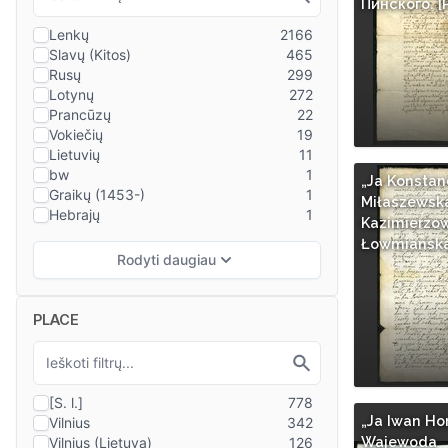
Пинского. [
„Ja Konstan
Miłaszewsk
Kazimierzo
Łowmianska
PLACE
„Ja Iwan Ho
Wajewoda