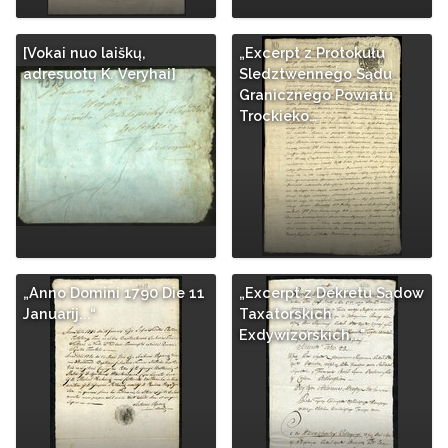
[Vokai nuo laiškų,
„Excerpt z Protokułu
adresuotų K. Veryhai]
Sledztwennego Sądu
Granicznego Powiatu
Trockieko…
„Anno Domini 1790 Die 11
„Excerpt z Dekretu Sądow
Januarij...“
Taxatorskich
Exdywizorskich..."