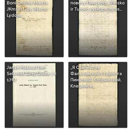
Boni Ordinis Miasta
повету Пинского. [Pinsko
JKmsci Lidy. [Namo
ir Turovo vyskupo bylos…
Lydoje…
Jarłyk Maksud ben
„Я Станислав
Selamet Girej Chana z r.
Фальчовский староста
1767
Пиньский, Кобрынский,
Клецкий и…