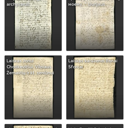
archyvarui]
моему...". [Jurijaus…
Laiškas Jonui
Laiškas karalienei Bonai
Chodkevičiui, Vilniaus,
Sforcai
Žemaičių ir kt. seniūnui