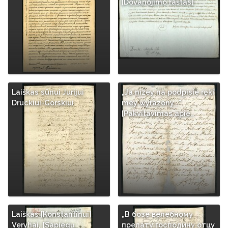
[Dovanojimo raštas]
Laiškas sūnui Jurijui
„Ja nizey na podpisie ręki
Druckiui-Gorskiui
mey wyrazony..."
[Pakvitavimas apie…
Laiškas [Konstantinui]
„В бозе велебному
Veryhai, [Sapiegų
прелату господину отцу