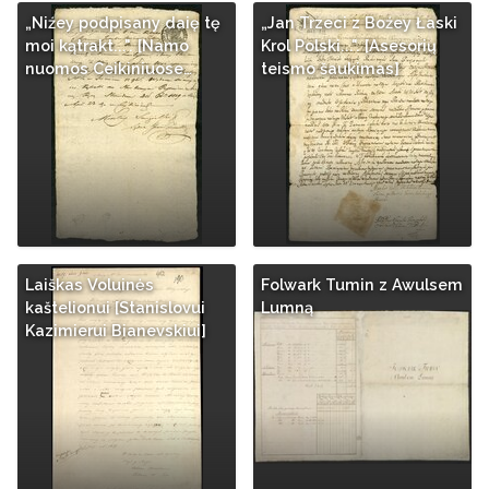
„Niźey podpisany daię tę
„Jan Trzeci z Boźey Łaski
moi kątrakt...". [Namo
Krol Polski...". [Asesorių
nuomos Ceikiniuose…
teismo šaukimas]
Laiškas Voluinės
Folwark Tumin z Awulsem
kaštelionui [Stanislovui
Lumną
Kazimierui Bianevskiui]