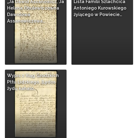
„Ja Dawid Assanowicz, Ja
Lista Familii Szlachcica
Helena Obulewiczowna
Antoniego Kurowskiego
Dawidowa
źyiącego w Powiecie…
Assanowiczowa…
Wypis z Xiąg Grodzkich
Pttu Lidzkiego. [Lydos
žydų kahalo…