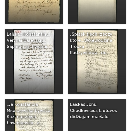
Laiškas Konstantinui
„Spisek tiech rzeczy
Veryhai Darevskiui,
ktore...Woiewodzina
Sapiegų archyvarui
Trocka
Radzywilowa...do…
„Ja Konstancia
Laiškas Jonui
Miłaszewska bywsza
Chodkevičiui, Lietuvos
Kazimierzowa
didžiajam maršalui
Łowmianska...a…