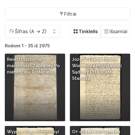
Filtrai
Rodomi 1 - 35 iš 2975
Reiestr spisania
Jozef z Eklow Hylzen
maietnosci Zabraney Po
Woiewoda Mśćisławski
niebosciku P. Macieiu…
Sądowy Pttu Brasł
Starosta…
Wypis z Xiąg Kommissyi
От судей каптуровых