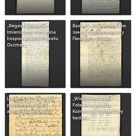
„Regestr Spisania
Выпис с книг кгродских
Imieniszcza zemenina
замку гдрского повету
hospodarskoho Powetu
Пинского. [Pinsko…
Oszmen…
[Jurgio Koscialkovskio
„Wiadomość który
pakvitavimas apie
Folwark w wiedzy
apmokėtą skolaraštį]
Kommissyi Źyrowickiey
będący..."