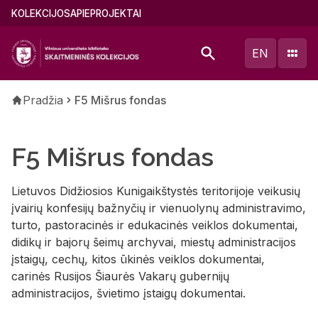
Pereiti
Main
KOLEKCIJOS
APIE
PROJEKTAI
į
menu
pagrindinį
(lithuanian)
EN
turinį
Kelias
Pradžia
F5 Mišrus fondas
F5 Mišrus fondas
Lietuvos Didžiosios Kunigaikštystės teritorijoje veikusių
įvairių konfesijų bažnyčių ir vienuolynų administravimo,
turto, pastoracinės ir edukacinės veiklos dokumentai,
didikų ir bajorų šeimų archyvai, miestų administracijos
įstaigų, cechų, kitos ūkinės veiklos dokumentai,
carinės Rusijos Šiaurės Vakarų gubernijų
administracijos, švietimo įstaigų dokumentai.