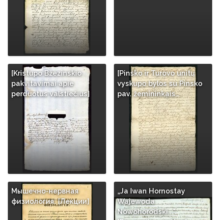
[Kristupo Bžezinskio
[Pinsko ir Turovo unitų
pakvitavimai apie
vyskupo bylos su Pinsko
perduotus valstiečius]
pav. žemininkais…
Мышечно-нервная
„Ja Iwan Hornostay
физиология: [Лекции]
Wajewoda
Nowohorodski...".