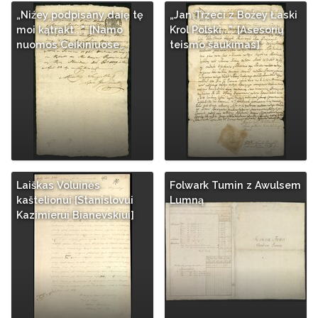
„Niźey podpisany daię tę
„Jan Trzeci z Boźey Łaski
moi kątrakt...". [Namo
Krol Polski...". [Asesorių
nuomos Ceikiniuose…
teismo šaukimas]
Laiškas Voluinės
Folwark Tumin z Awulsem
kaštelionui [Stanislovui
Lumną
Kazimierui Bianevskiui]