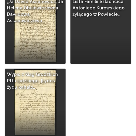
„Ja Dawid Assanowicz, Ja
Lista Familii Szlachcica
Helena Obulewiczowna
Antoniego Kurowskiego
Dawidowa
źyiącego w Powiecie…
Assanowiczowa…
Wypis z Xiąg Grodzkich
Pttu Lidzkiego. [Lydos
žydų kahalo…