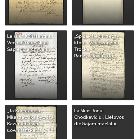
Laiškas Konstantinui
„Spisek tiech rzeczy
Veryhai Darevskiui,
ktore...Woiewodzina
Sapiegų archyvarui
Trocka
Radzywilowa...do…
„Ja Konstancia
Laiškas Jonui
Miłaszewska bywsza
Chodkevičiui, Lietuvos
Kazimierzowa
didžiajam maršalui
Łowmianska...a…