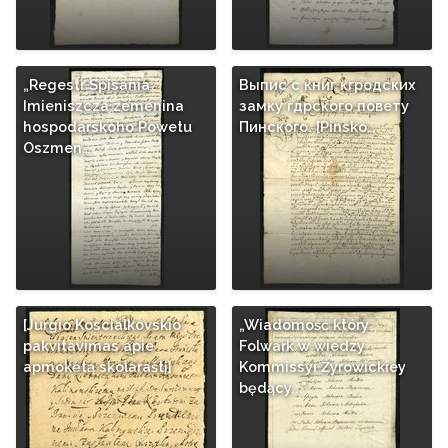
„Regestr Spisania
Выпис с книг кгродских
Imieniszcza zemenina
замку гдрского повету
hospodarskoho Powetu
Пинского. [Pinsko…
Oszmen…
[Jurgio Koscialkovskio
„Wiadomość który
pakvitavimas apie
Folwark w wiedzy
apmokėtą skolaraštį]
Kommissyi Źyrowickiey
będący..."