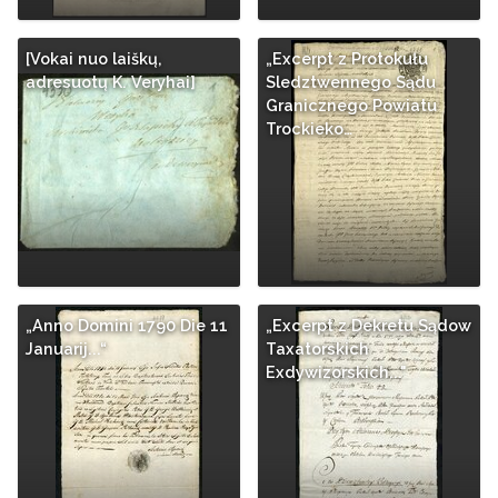
[Vokai nuo laiškų,
„Excerpt z Protokułu
adresuotų K. Veryhai]
Sledztwennego Sądu
Granicznego Powiatu
Trockieko…
„Anno Domini 1790 Die 11
„Excerpt z Dekretu Sądow
Januarij...“
Taxatorskich
Exdywizorskich..."