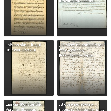
[Dovanojimo raštas]
Laiškas sūnui Jurijui
„Ja nizey na podpisie ręki
Druckiui-Gorskiui
mey wyrazony..."
[Pakvitavimas apie…
Laiškas [Konstantinui]
„В бозе велебному
Veryhai, [Sapiegų
прелату господину отцу