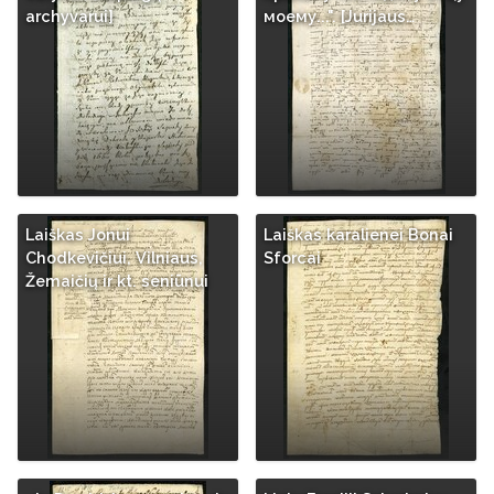
archyvarui]
моему...". [Jurijaus…
Laiškas Jonui
Laiškas karalienei Bonai
Chodkevičiui, Vilniaus,
Sforcai
Žemaičių ir kt. seniūnui