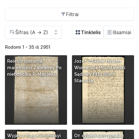
Filtrai
Rodomi 1 - 35 iš 2951
Reiestr spisania
Jozef z Eklow Hylzen
maietnosci Zabraney Po
Woiewoda Mśćisławski
niebosciku P. Macieiu…
Sądowy Pttu Brasł
Starosta…
Wypis z Xiąg Kommissyi
От судей каптуровых