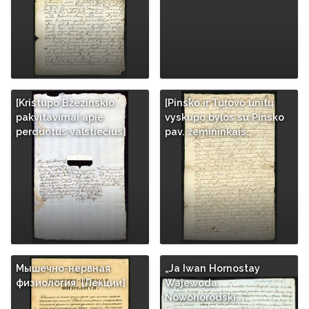
[Kristupo Bžezinskio
[Pinsko ir Turovo unitų
pakvitavimai apie
vyskupo bylos su Pinsko
perduotus valstiečius]
pav. žemininkais…
Мышечно-нервная
„Ja Iwan Hornostay
физиология: [Лекции]
Wajewoda
Nowohorodski...".