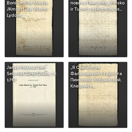
Boni Ordinis Miasta
повету Пинского. [Pinsko
JKmsci Lidy. [Namo
ir Turovo vyskupo bylos…
Lydoje…
Jarłyk Maksud ben
„Я Станислав
Selamet Girej Chana z r.
Фальчовский староста
1767
Пиньский, Кобрынский,
Клецкий и…