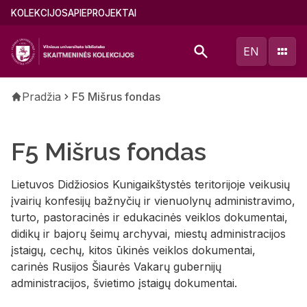
Pereiti
Main
KOLEKCIJOS
APIE
PROJEKTAI
į
menu
pagrindinį
(lithuanian)
EN
turinį
Kelias
Pradžia
F5 Mišrus fondas
F5 Mišrus fondas
Lietuvos Didžiosios Kunigaikštystės teritorijoje veikusių
įvairių konfesijų bažnyčių ir vienuolynų administravimo,
turto, pastoracinės ir edukacinės veiklos dokumentai,
didikų ir bajorų šeimų archyvai, miestų administracijos
įstaigų, cechų, kitos ūkinės veiklos dokumentai,
carinės Rusijos Šiaurės Vakarų gubernijų
administracijos, švietimo įstaigų dokumentai.