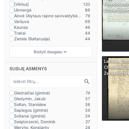
Nowohorodski
[Dovanojimo
Laiškas Jon
Chodkevičiui
SUSIJĘ ASMENYS
Žemaičių ir 