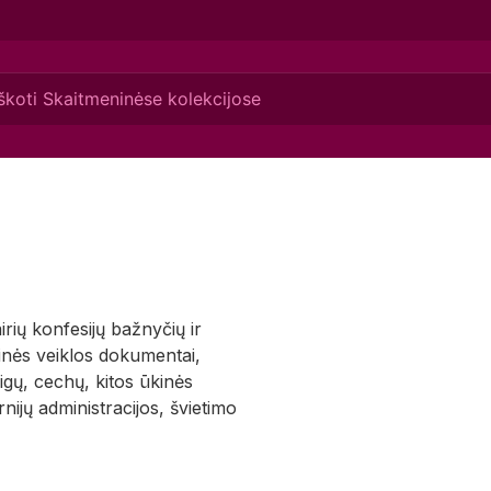
irių konfesijų bažnyčių ir
inės veiklos dokumentai,
aigų, cechų, kitos ūkinės
ijų administracijos, švietimo