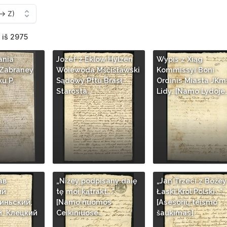
 iš 2975
ania
Jozef z Eklow Hylzen
Wypis z Xiąg
 Zabraney
Woiewoda Mśćisławski
Kommissyi Boni
u P.
Sądowy Pttu Brasł
Ordinis Miasta JKm
Starosta…
Lidy. [Namo Lydoje
ав
„Niźey podpisany daię
„Jan Trzeci z Boźey
ий
tę moi kątrakt...".
Łaski Krol Polski...".
иньский,
[Namo nuomos
[Asesorių teismo
, Клецкий
Ceikiniuose…
šaukimas]