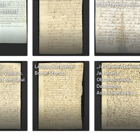
...".
[Pakvitavimas apie
 raštas]
ui
Laiškas karalienei
„Ja Dawid Assanow
, Vilniaus,
Bonai Sforcai
Ja Helena
kt. seniūnui
Obulewiczowna
Dawidowa
Assanowiczowa…