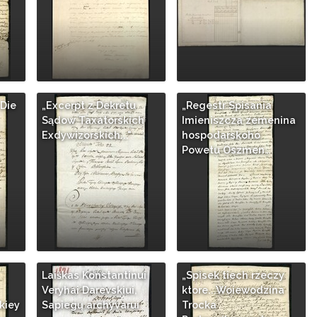
Die
„Excerpt z Dekretu
„Regestr Spisania
Sądow Taxatorskich
Imieniszcza zemenina
Exdywizorskich..."
hospodarskoho
Powetu Oszmen…
Laiškas Konstantinui
„Spisek tiech rzeczy
Veryhai Darevskiui,
ktore...Woiewodzina
kiey
Sapiegų archyvarui
Trocka