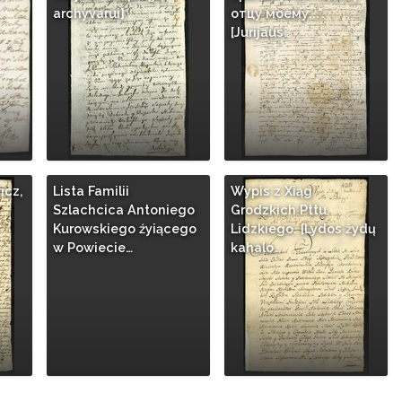
…
archyvarui]
отцу моему...".
[Jurijaus…
icz,
Lista Familii
Wypis z Xiąg
Szlachcica Antoniego
Grodzkich Pttu
Kurowskiego źyiącego
Lidzkiego. [Lydos žydų
w Powiecie…
kahalo…