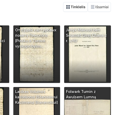
От судей каптуровых
Jarłyk Maksud ben
повету Пинского.
Selamet Girej Chana z
sci
[Pinsko ir Turovo
r. 1767
…
vyskupo bylos…
Laiškas Voluinės
Folwark Tumin z
kaštelionui [Stanislovui
Awulsem Lumną
Kazimierui Bianevskiui]