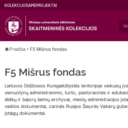
Pereiti
Main
KOLEKCIJOS
APIE
PROJEKTAI
į
menu
pagrindinį
(lithuanian)
turinį
Kelias
Pradžia
F5 Mišrus fondas
F5 Mišrus fondas
Lietuvos Didžiosios Kunigaikštystės teritorijoje veikusių įva
vienuolynų administravimo, turto, pastoracinės ir edukac
didikų ir bajorų šeimų archyvai, miestų administracijos įst
veiklos dokumentai, carinės Rusijos Šiaurės Vakarų gubern
įstaigų dokumentai.