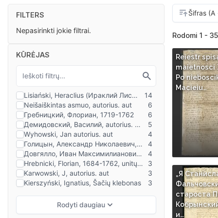
FILTERS
Nepasirinkti jokie filtrai.
Rodomi 1 - 35
KŪRĖJAS
Reiestr spis
maietnosci
Po nieboscik
Macieiu…
„Я Станисл
Фальчовск
староста П
Кобрынский
и…