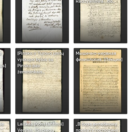
Radzywilowa...do…
o
[Pinsko ir Turovo unitų
Мышечно-нервная
vyskupo bylos su
физиология: [Лекции]
us]
Pinsko pav.
žemininkais…
ie
Laiškas [Konstantinui]
„В бозе велебному
."
Veryhai, [Sapiegų
прелату господину