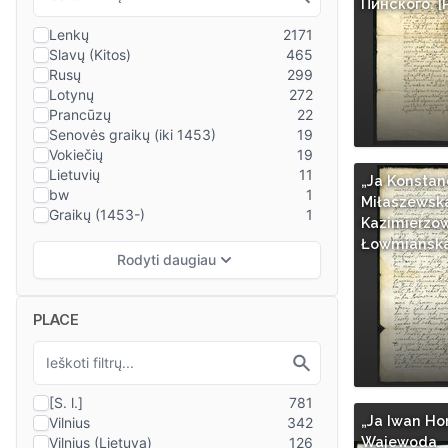
Пинского. [
„Ja Konstan
Miłaszewsk
Kazimierzo
Łowmianska
PLACE
„Ja Iwan Ho
Wajewoda