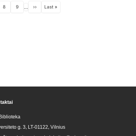
tion
…
8
9
››
Last »
lapis
Puslapis
Puslapis
Next
Last
page
page
taktai
iblioteka
ersiteto g. 3, LT-01122, Vilnius