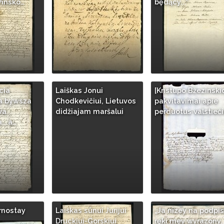
Pinsko…
będący..."
cia
Laiškas Jonui
[Kristupo Bžezinski
a bywsza
Chodkevičiui, Lietuvos
pakvitavimai apie
wa
didžiajam maršalui
perduotus valstieči
...a…
rnostay
Laiškas sūnui Jurijui
„Ja nizey na podpis
Druckiui-Gorskiui
ręki mey wyrazony..