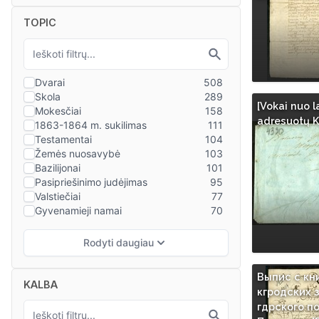
TOPIC
[Vokai nuo l
adresuotų K
Выпис с кн
KALBA
кгродских 
гдрского п