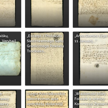
aiškų,
„Excerpt z Protokułu
„Anno Domini 1790 
. Veryhai]
Sledztwennego Sądu
11 Januarij...“
Granicznego Powiatu
Trockieko…
иг
[Jurgio Koscialkovskio
„Wiadomość który
замку
pakvitavimas apie
Folwark w wiedzy
овету
apmokėtą skolaraštį]
Kommissyi Źyrowic