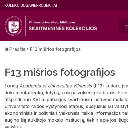
Pereiti
Main
KOLEKCIJOS
APIE
PROJEKTAI
į
menu
pagrindinį
(lithuanian)
turinį
Kelias
Pradžia
F13 mišrios fotografijos
F13 mišrios fotografijos
Fondą
Academia et Universitas Vilnensis
(F13) sudaro įvai
dokumentai lenkų, lotynų, rusų ir vokiečių kalbomis. Fo
atspindi nuo XVI a. pabaigos svarbiausiu Lietuvos mokslo
universiteto raidos vystymosi etapus, susijusius su valstybė
ekonominiais ir politiniais veiksniais, teikia informacijos t
augino šią aukštojo mokslo instituciją, tiek ir apie jos išu
veikėjus.