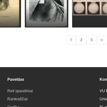
Pagina
1
2
3
››
Current
Puslapis
Puslapis
Ne
page
pa
Paveldas
Kon
Reti spaudiniai
VU B
Rankraščiai
Univ