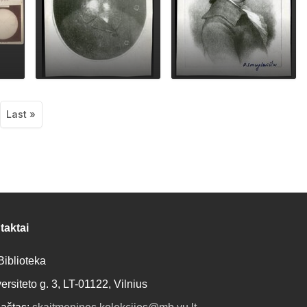
tion
Last »
xt
Last
ge
page
taktai
iblioteka
ersiteto g. 3, LT-01122, Vilnius