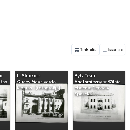
to
L. Stuokos-
Były Teatr
ntas
Gucevičiaus vardo
Anatomiczny w Wilnie
kiemas : [fotografija]
obecnie Cerkiew
Spasska : …