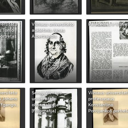
versiteto
Vilniaus universiteto
Paracelsas ir Vilniu
us Tomo
auklėtinis Janas
ortretas
Albertrandis
versiteto
Senoji Vilniaus
Vilniaus universite
s Johano
universiteto
profesoriaus
olfgango…
observatorija :
Konstantino
[fotografija]
Porcijankos portret