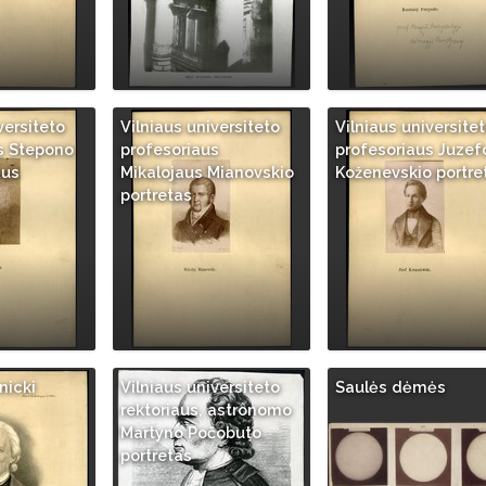
versiteto
Vilniaus universiteto
Vilniaus universite
s Stepono
profesoriaus
profesoriaus Juzef
aus
Mikalojaus Mianovskio
Koženevskio portre
portretas
nicki
Vilniaus universiteto
Saulės dėmės
rektoriaus, astronomo
Martyno Počobuto
portretas