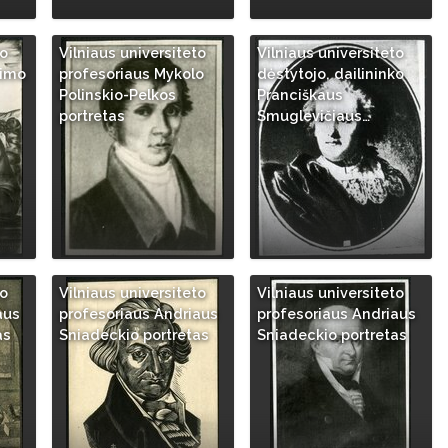
to
Vilniaus universiteto
Vilniaus universiteto
himo
profesoriaus Mykolo
dėstytojo, dailininko
Polinskio-Pelkos
Pranciškaus
portretas
Smuglevičiaus…
to
Vilniaus universiteto
Vilniaus universiteto
aus
profesoriaus Andriaus
profesoriaus Andriaus
as
Sniadeckio portretas
Sniadeckio portretas