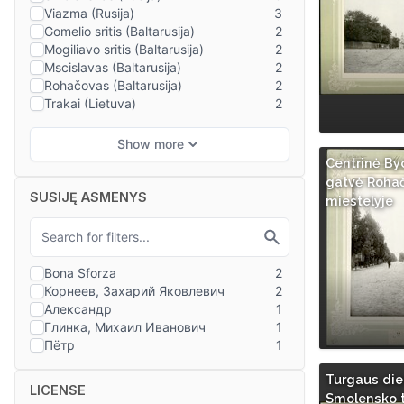
Centrinė B
gatvė Roha
SUSIJĘ ASMENYS
miestelyje
Turgaus di
LICENSE
Smolensko 