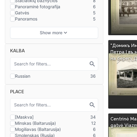
"Домикъ И
KALBA
Петра I въ 
на берегу 
PLACE
Centrinė M
gatvė Viaz