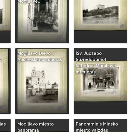
Mogiliave…
Mogiliavo Dievo
[Šv. Juozapo
o
Apsireiškimo soboras
Sužieduotinio]
katedros Mogiliave
interjeras
das
Mogiliavo miesto
Panoraminis Minsko
panorama
miesto vaizdas