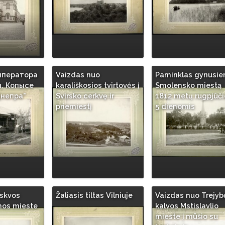
мператора
Vaizdas nuo
Paminklas gynusi
м. Копысе
karališkosios tvirtovės į
Smolensko miestą
Днепра"
Svirsko cerkvę ir
1812 metų rugpjūči
priemiestį
5 dienomis
askvos
Žaliasis tiltas Vilniuje
Vaizdas nuo Trejyb
mos mieste
kalvos Mstislavlio
mieste į mūšio su