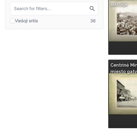
aikštėje
Centrinė Mi
miesto gat