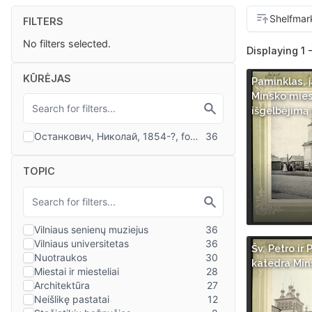
FILTERS
No filters selected.
Displaying 1 
KŪRĖJAS
Paminklas, 
Minsko mie
išgelbėjimą
TOPIC
Šv. Petro ir 
katedra Min