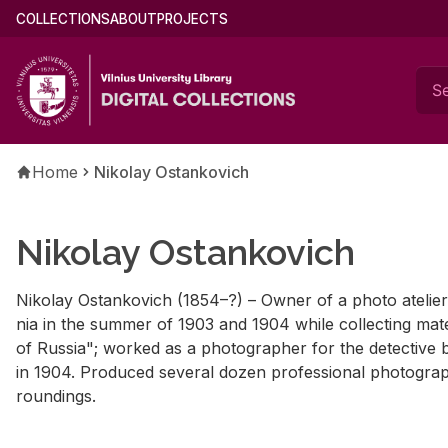
Skip
Main
COLLECTIONS
ABOUT
PROJECTS
to
menu
main
(english)
content
Breadcrumb
Home
Nikolay Ostankovich
Nikolay Ostankovich
Niko­lay Os­tankovich (1854–?) – Owner of a photo ate­lier
nia in the sum­mer of 1903 and 1904 while col­lect­ing ma­te
of Rus­sia"; worked as a pho­tog­ra­pher for the de­tec­tive b
in 1904. Pro­duced sev­eral dozen pro­fes­sional pho­tograph
round­ings.