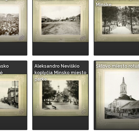
Minske
nsko
Aleksandro Neviškio
Šklovo miesto rotu
vė
koplyčia Minsko miesto
parke