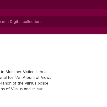
 in Moscow. Vis­ited Lithua­
­r­ial for "An Al­bum of Views
ranch of the Vil­nius po­lice
s of Vil­nius and its sur­