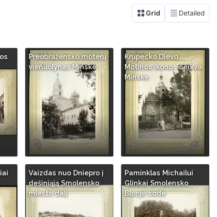
nos
Preobražensko moterų
Krupecko Dievo
vienuolynas Minske
Motinos ikonos cerkvė
Minske
iai
Vaizdas nuo Dniepro į
Paminklas Michailui
dešiniąją Smolensko
Glinkai Smolensko
miesto dalį
Blonjė sode