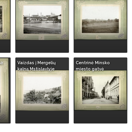
šė
Vaizdas į Mergelių
Centrinė Minsko
kalną Mstislavlyje
miesto gatvė