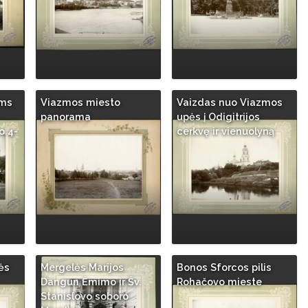
ems
Viazmos miesto
Vaizdas nuo Viazmos
panorama
upės į Odigitrijos
o 4-
cerkvę ir vienuolyną
ės
Mergelės Marijos
Bonos Sforcos pilis
Dangun Ėmimo ir Šv.
Rohačovo mieste
Stanislovo soboro