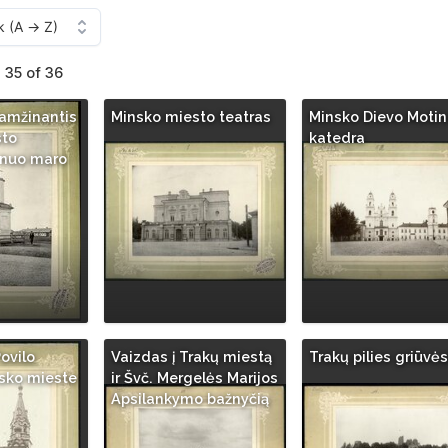
- 35 of 36
įamžinantis
Minsko miesto teatras
Minsko Dievo Moti
sto
katedra
 nuo maro
Povilo
Vaizdas į Trakų miestą
Trakų pilies griūvės
sko mieste
ir Švč. Mergelės Marijos
Apsilankymo bažnyčią