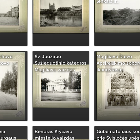
lenkais ir…
ychovo
Šv. Juozapo
Mogiliavo Dievo
čovo
Sužieduotinio katedros
Apsireiškimo sobor
Mogiliave vaizdas
ikonostasas
ena
Bendras Kryčavo
Gubernatoriaus so
turgaus
miestelio vaizdas
prie Svisločės upės