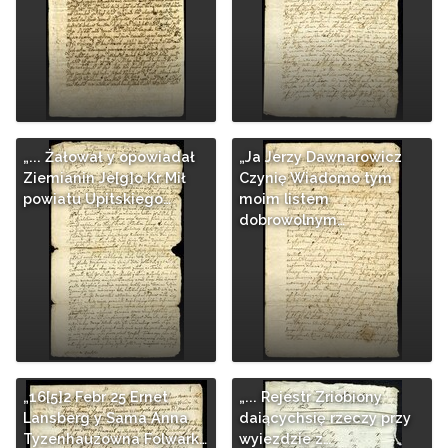
„... Żałował y opowiadał
„Ja Jerzy Dawnarowicz
Ziemianin Je[g]o Kr Mił
Czynię Wiadomo tym
powiatu Upitskiego…
moim listem
dobrowolnym…
„16[5]2 Febr 25 Ernet
„... Rejestr Zriobiony
Lansberg y Sama Anna
daiącychsię rzeczy przy
Tyzenhauzowna Folwark…
wyiezdzie z…