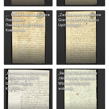
„... Nиже подписавшiйся
„Zazłozeniem się Sądow
Помещикъ
Granicznych Po[wia]ttu
Поневежскаго Уезда
Upitt[skieg]o..."
Ковенской…
„Do Jaśnie wielmożnego
„Regestr Dokumentow
Karpia marszalka b.
JWo Puzyny Generała
Gubernskiego y
W[oisk] Poll[ski]ch
Kawalera..."
wskutek…