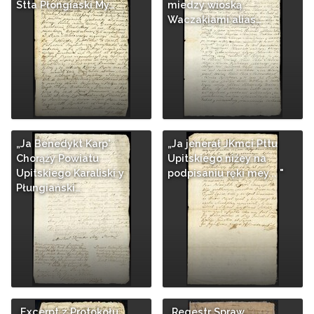
Stta Płongiaski My…
miedzy wioską
Waczakiami alias…
„Ja Benedykt Karp'
„Ja jenerał JKmci Pttu
Chorąży Powiatu
Upitskiego niźey na
Upitskiego Karaliski y
podpisaniu ręki mey... "
Płungiański…
„Excerpt z Protokołu
„Regestr Spraw,