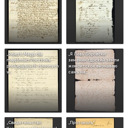
„Rejestr Mapp dla
„Я Левъ Боровски
majętności Pocztowa
земенин гдрский земли
poslugujących złozonych
жомоитское вызнаваю
w…
самъ на…
„Свидетельство
„Протоколъ"