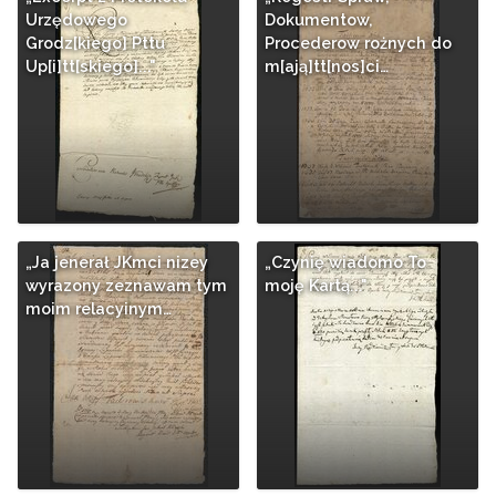
Urzędowego
Dokumentow,
Grodz[kiego] Pttu
Procederow rożnych do
Up[i]tt[skiego]..."
m[ają]tt[nos]ci…
„Ja jenerał JKmci nizey
„Czynię wiadomo To
wyrazony zeznawam tym
moję Kartą..."
moim relacyinym…