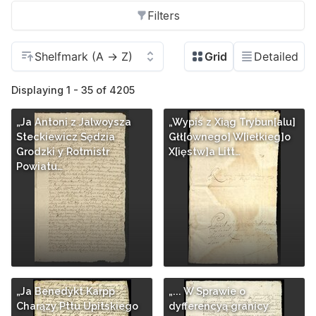
Filters
Displaying 1 - 35 of 4205
„Ja Antoni z Jalwoysza
„Wypis z Xiąg Trybun[alu]
Steckiewicz Sędzia
Głł[ównego] W[iełkieg]o
Grodzki y Rotmistr
X[ięstw]a Litt…
Powiatu…
„Ja Benedykt Karpp
„... W Sprawie o
Charązy Pttu Upitskiego
dyfferencyą granicy