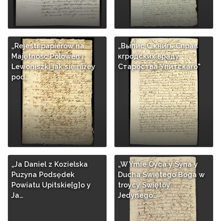
„Rejestr papierów na
„Выпис C книгъ Cправ
Majętnósċ Poloweń į
кгродских враду
Lewoniszki jak się niżey
Cтароства Упитскаго"
pod…
„Ja Daniel z Kozielska
„W Ymie Oyca y Syna y
Puzyna Podsędek
Ducha Swiętego Boga w
Powiatu Upitskie[g]o y
troycy Swiętoy
Ja…
Jedynego…