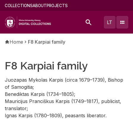
Skip
Main
COLLECTIONS
ABOUT
PROJECTS
to
menu
main
(english)
LT
content
Breadcrumb
Home
F8 Karpiai family
F8 Karpiai family
Juozapas Mykolas Karpis (circa 1679–1739), Bishop
of Samogitia;
Benediktas Karpis (1734–1805);
Mauricijus Pranciškus Karpis (1749–1817), publicist,
translator;
Ignas Karpis (1780–1809), peasants liberator.