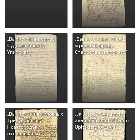
„Выпис с Kниг справ
„Выпис C книгъ Cправ
Cудовых повету
кгроцкихъ враду
Упитскаго"
Cтароства Упитскаго"
„Выпис C Kниг Головных
„Ja Jerzy Downarowicz
Трибуналных у
Ziemianin JKmł Powiatu
Новагородъку
Upitskie[g]o Czynie…
отправованых"