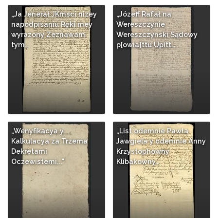
„Ja Jenerał JKmsci nizey
„Józeff Rafał na
napodpisaniu Ręki mey
Wereszczynie
wyrazony Zeznawam
Wereszczynski Sądowy
tym…
p[owia]ttu Upitt…
„Wenyfikacya y
„List odemnie Pawła
Kalkulacya za Trzema
Jawgiela y odemnie Anny
Dekretami
Krzystophowny
Oczewistemi..."
Klibakowny…