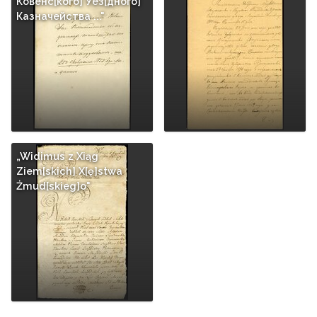
Ковенс[кого] Уез[дного]
Казначейства ..."
„Widimus z Xiąg
Ziem[skich] X[ę]stwa
Żmud[skieg]o"