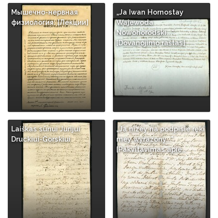
Мышечно-нервная
„Ja Iwan Hornostay
физиология: [Лекции]
Wajewoda
Nowohorodski...".
[Dovanojimo raštas]
Laiškas sūnui Jurijui
„Ja nizey na podpisie ręki
Druckiui-Gorskiui
mey wyrazony..."
[Pakvitavimas apie…