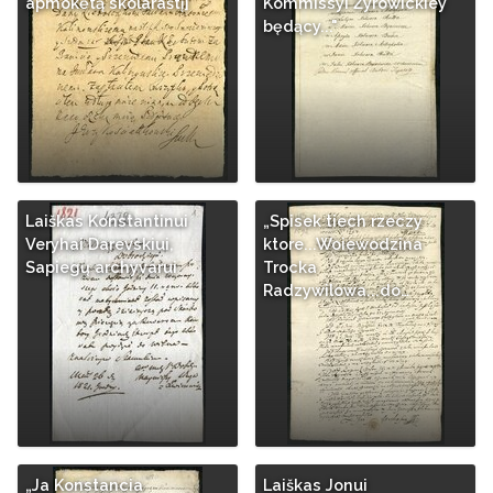
apmokėtą skolaraštį]
Kommissyi Źyrowickiey
będący..."
Laiškas Konstantinui
„Spisek tiech rzeczy
Veryhai Darevskiui,
ktore...Woiewodzina
Sapiegų archyvarui
Trocka
Radzywilowa...do…
„Ja Konstancia
Laiškas Jonui