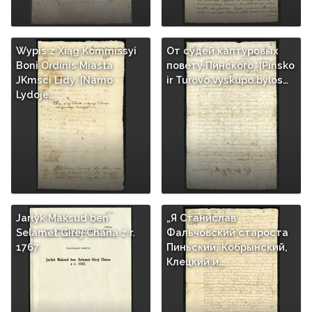
Wypis z Xiąg Kommissyi
От судей каптуровых
Boni Ordinis Miasta
повету Пинского. [Pinsko
JKmsci Lidy. [Namo
ir Turovo vyskupo bylos…
Lydoje…
Jarłyk Maksud ben
„Я Станислав
Selamet Girej Chana z r.
Фальчовский староста
1767
Пиньский, Кобрынский,
Клецкий и…