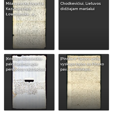
Miłaszewska bywsza
Chodkevičiui, Lietuvos
Kazimierzowa
didžiajam maršalui
Łowmianska...a…
[Kristupo Bžezinskio
[Pinsko ir Turovo unitų
pakvitavimai apie
vyskupo bylos su Pinsko
perduotus valstiečius]
pav. žemininkais…