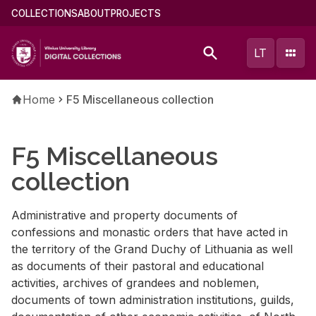
Skip
Main
COLLECTIONS
ABOUT
PROJECTS
to
menu
main
(english)
LT
content
Breadcrumb
Home
F5 Miscellaneous collection
F5 Miscellaneous
collection
Administrative and property documents of
confessions and monastic orders that have acted in
the territory of the Grand Duchy of Lithuania as well
as documents of their pastoral and educational
activities, archives of grandees and noblemen,
documents of town administration institutions, guilds,