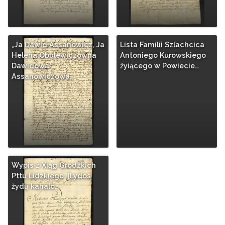
„Ja Dawid Assanowicz, Ja
Lista Familii Szlachcica
Helena Obulewiczowna
Antoniego Kurowskiego
Dawidowa
źyiącego w Powiecie…
Assanowiczowa…
Wypis z Xiąg Grodzkich
Pttu Lidzkiego. [Lydos
žydų kahalo…