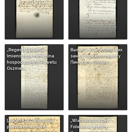
„Regestr Spisania
Выпис с книг кгродских
Imieniszcza zemenina
замку гдрского повету
hospodarskoho Powetu
Пинского. [Pinsko…
Oszmen…
[Jurgio Koscialkovskio
„Wiadomość który
pakvitavimas apie
Folwark w wiedzy