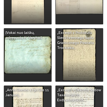
[Vokai nuo laiškų,
„Excerpt z Protokułu
adresuotų K. Veryhai]
Sledztwennego Sądu
Granicznego Powiatu
Trockieko…
„Anno Domini 1790 Die 11
„Excerpt z Dekretu Sądow
Januarij...“
Taxatorskich
Exdywizorskich..."