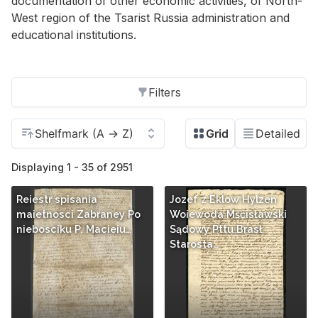
documentation of other economic activities, of North-
West region of the Tsarist Russia administration and
educational institutions.
Filters
Displaying 1 - 35 of 2951
Reiestr spisania
Jozef z Eklow Hylzen
maietnosci Zabraney Po
Woiewoda Mśćisławski
niebosciku P. Macieiu…
Sądowy Pttu Brasł
Starosta…