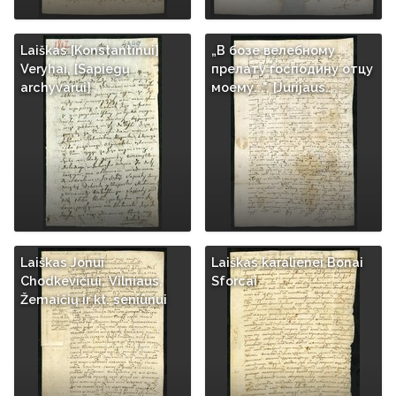
Laiškas [Konstantinui]
„В бозе велебному
Veryhai, [Sapiegų
прелату господину отцу
archyvarui]
моему...". [Jurijaus…
Laiškas Jonui
Laiškas karalienei Bonai
Chodkevičiui, Vilniaus,
Sforcai
Žemaičių ir kt. seniūnui