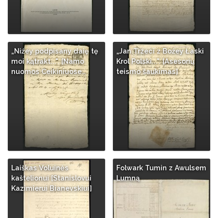
„Niźey podpisany daię tę
„Jan Trzeci z Boźey Łaski
moi kątrakt...". [Namo
Krol Polski...". [Asesorių
nuomos Ceikiniuose…
teismo šaukimas]
Laiškas Voluinės
Folwark Tumin z Awulsem
kaštelionui [Stanislovui
Lumną
Kazimierui Bianevskiui]