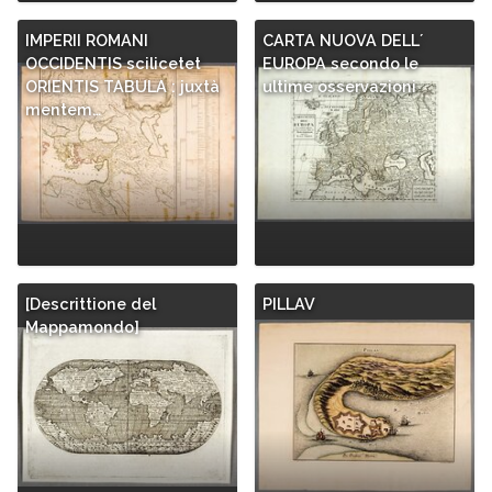
IMPERII ROMANI
CARTA NUOVA DELL´
OCCIDENTIS scilicetet
EUROPA secondo le
ORIENTIS TABULA : juxtà
ultime osservazioni
mentem…
[Descrittione del
PILLAV
Mappamondo]