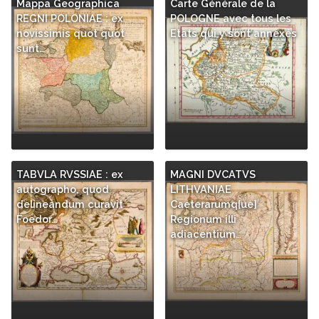
Mappa Geographica
Carte Générale de la
REGNI POLONIAE : ex
POLOGNE avec tous les
novissimis quot quot
Etats qui y sont annexés
sunt…
TABVLA RVSSIAE : ex
MAGNI DVCATVS
autographo, quod
LITHVANIAE
delineandum curavit
Caeterarumq[ue]
Foedor…
Regionum illi
adiacentium…