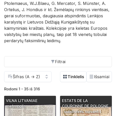
Ptolemaeus, W.J.Blaeu, G. Mercator, S. Münster, A.
Ortelius, J. Hondius ir kt. Žemėlapių rinkinys vientisas,
gerai suformuotas, daugiausia atspindintis Lenkijos
karalystę ir Lietuvos Didžiąją Kunigaikštystę su
kaimyniniais kraštais. Kolekcijoje yra keletas Europos
valstybių bei miestų planų, taip pat 18 vienetų tobulai
perdarytų faksimilinių leidimų.
Filtrai
Rodomi 1 - 35 iš 316
VILNA LITVANIAE
ESTATS DE LA
metropolis
COURONNE DE POLOGNE
: subdivisés suivant l