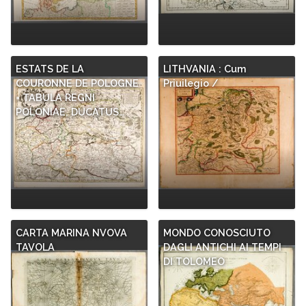
ESTATS DE LA
LITHVANIA : Cum
COURONNE DE POLOGNE
Priuilegio /
= TABULA REGNI
POLONIAE, DUCATUS…
CARTA MARINA NVOVA
MONDO CONOSCIUTO
TAVOLA
DAGLI ANTICHI AI TEMPI
DI TOLOMEO