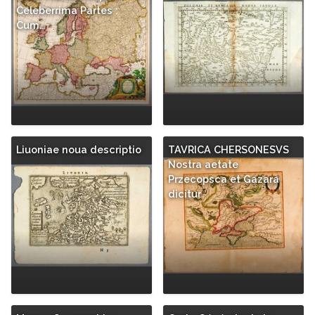
Celeberrima Partes :
Cum…
Liuoniae noua descriptio
TAVRICA CHERSONESVS
Nostra aetate
Przecopsca et Gazara
dicitur