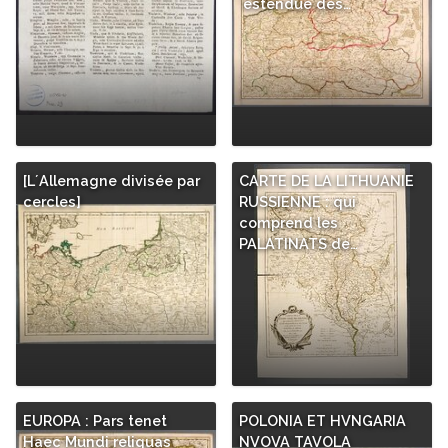
´estendüe des…
[L´Allemagne divisée par
CARTE DE LA LITHUANIE
cercles]
RUSSIENNE : qui
comprend les
PALATINATS de…
EUROPA : Pars tenet
POLONIA ET HVNGARIA
Haec Mundi reliquas
NVOVA TAVOLA