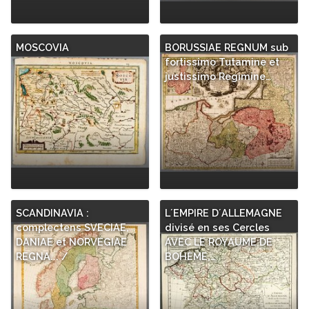
MOSCOVIA
BORUSSIAE REGNUM sub
fortissimo Tutamine et
justissimo Regimine…
SCANDINAVIA :
L´EMPIRE D´ALLEMAGNE
complectens SVECIAE,
divisé en ses Cercles
DANIAE et NORVEGIAE
AVEC LE ROYAUME DE
REGNA... /
BOHÈME,…