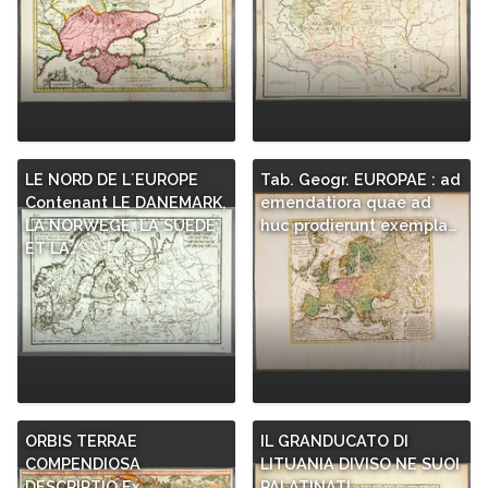
LE NORD DE L´EUROPE
Tab. Geogr. EUROPAE : ad
Contenant LE DANEMARK,
emendatiora quae ad
LA NORWEGE, LA SUEDE
huc prodierunt exempla…
ET LA…
ORBIS TERRAE
IL GRANDUCATO DI
COMPENDIOSA
LITUANIA DIVISO NE SUOI
DESCRIPTIO Ex
PALATINATI