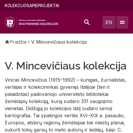
Pereiti
Main
KOLEKCIJOS
APIE
PROJEKTAI
į
menu
pagrindinį
(lithuanian)
EN
turinį
Kelias
Pradžia
V. Mincevičiaus kolekcija
V. Mincevičiaus kolekcija
Vincas Mincevičius (1915–1992) – kunigas, žurnalistas,
vertėjas ir kolekcininkas gyvenęs Italijoje (ten ir
palaidotas) padovanojo universiteto bibliotekai
žemėlapių kolekciją, kurią sudaro 331 saugojimo
vienetas. Didžiąją jo kolekcijos dalį sudaro senoji
kartografija. Tai ypatingos vertės XVI–XIX a. pasaulio,
Europos, atskirų regionų žemėlapiai bei miestų planai,
sukurti tokių garsių to meto autorių ir leidėjų, kaip: C.