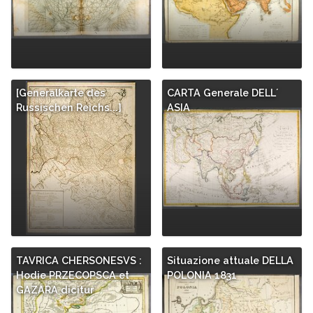
[Generalkarte des
CARTA Generale DELL´
Russischen Reichs...]
ASIA
TAVRICA CHERSONESVS :
Situazione attuale DELLA
Hodie PRZECOPSCA et
POLONIA 1831
GAZARA dicitur