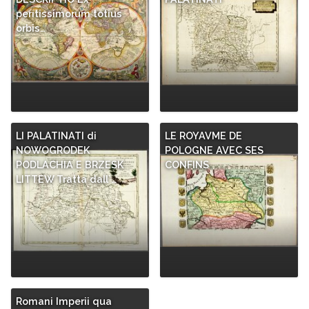
peritissimorum totius
orbis…
LI PALATINATI di
LE ROYAVME DE
NOWOGRODEK
POLOGNE AVEC SES
PODLACHIA E BRZESK
CONFINS
LITTEW Tratta dall´…
Romani Imperii qua