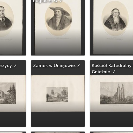
Regius A. G. /
rzycy. /
Zamek w Uniejowie. /
Kościół Katedralny
Gnieźnie. /