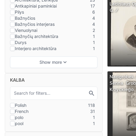
Ladislaus O
G. /
Nadgrobek 
KALBA
Senna. Gro
Krzyckiego.