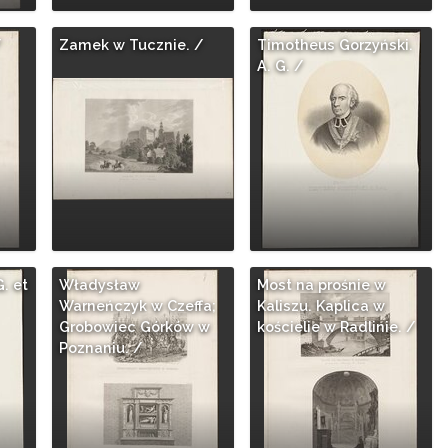
/
Zamek w Tucznie. /
Timotheus Gorzyński.
A. G. /
G. et
Władysław
Most na prośnie w
Warneńczyk w Czeffa;
Kaliszu. Kaplica w
Grobowiec Górków w
kościelie w Radlinie. /
Poznaniu. /