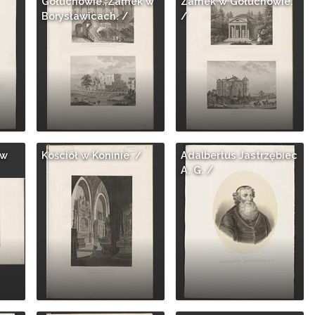
Gołuchowie. Zamek w
Zamek w Gołuchowie.
Borysławicach. /
/
 w
Kościół w Koninie. /
Adalbertus Jastrzębiec
A. G. /