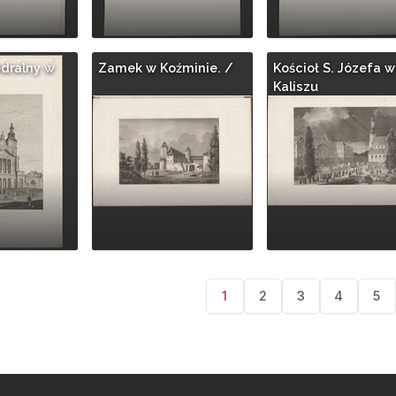
edralny w
Zamek w Koźminie. /
Kościoł S. Józefa w
Kaliszu
Pagina
1
2
3
4
5
Current
Page
Page
Page
Pa
page