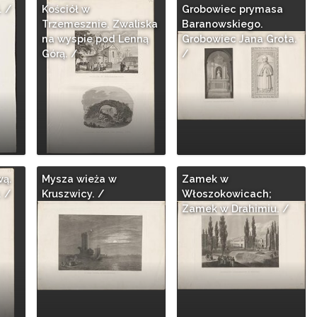
. /
Kościół w
Grobowiec prymasa
Trzemesznie. Zwaliska
Baranowskiego.
na wyspie pod Lenną
Grobowiec Jana Grota.
Górą. /
/
ą.
Mysza wieża w
Zamek w
 /
Kruszwicy. /
Włoszokowicach;
Zamek w Drahimiu. /