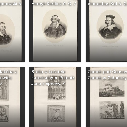
porowski A.
Henryk Kietlicz A. G. /
Vincentius Kot A. G
Jakóba z
Stella w kościele
Zamek pod Gonsaw
bowiec
katedralnym. Pomnik
Zamek w Gołańczy.
 /
Jana z Sprowy. /