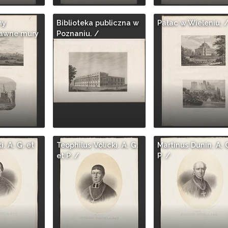
ny
Biblioteka publiczna w
Pałac w Wieleniu. 
Dawne mury
Poznaniu. /
. A. G. et
Teophilus Volicki. A. G.
Martinus Dunin. A. 
et P. /
P. /