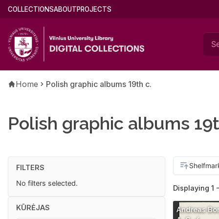
Skip
Main
COLLECTIONS
ABOUT
PROJECTS
to
menu
main
(english)
content
Breadcrumb
Home
Polish graphic albums 19th c.
Polish graphic albums 19t
FILTERS
No filters selected.
Displaying 1 -
KŪRĖJAS
Andreas Bo