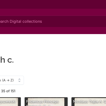
h c.
 35 of 151
ryszewski
Fridericus Princeps
Nicolaus Trąba A. G