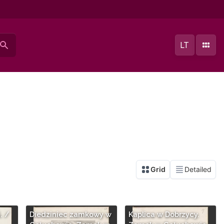
LT
. /
Diedziniec zamkowy w
Kaplica w Dobrzycy.