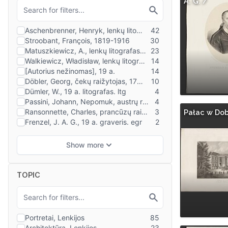
A. G. /
Pałac w Dob
TOPIC