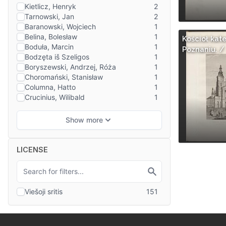
Kościoł kat
Poznaniu. /
LICENSE