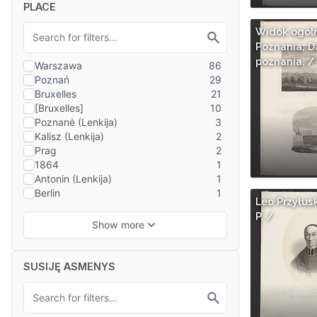
PLACE
Widok ogól
Poznania; 
poznania. /
Leo Przyłuski
P. /
SUSIJĘ ASMENYS