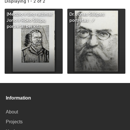
Displaying 1 - 2 of 2
[Medžio ir lino raižiniai:
Dr. Jonas Šliūpas:
Jono ir Roko Šliūpų
portretas : /
portretai bei kiti…
Information
About
Projects