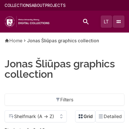
Skip
Main
COLLECTIONS
ABOUT
PROJECTS
to
menu
main
(english)
LT
content
Breadcrumb
Home
Jonas Šliūpas graphics collection
Jonas Šliūpas graphics
collection
Filters