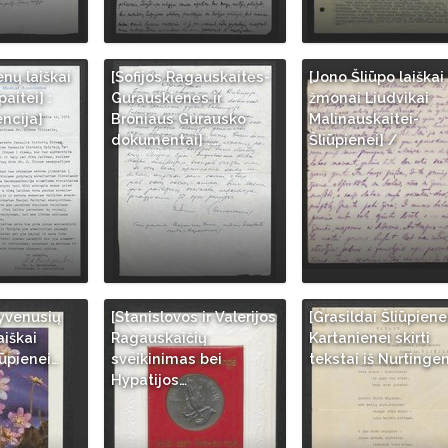
enų laiškai
[Sofijos Ragauskaitės-
[Jono Šliūpo laiškai
aitei] :
Gurauskienės ir
žmonai Liudvikai
ncija]
Broniaus Gurausko
Malinauskaitei-
dokumentai] :…
Šliūpienei] /
gyvenusių
[Stanislovos ir Valerijos
[Grasildai Šliūpiene
aiškai
Ragauskaičių
Kartanienei skirti
iūpienei…
sveikinimas bei
tekstai iš Nurtinge
Hypatijos…