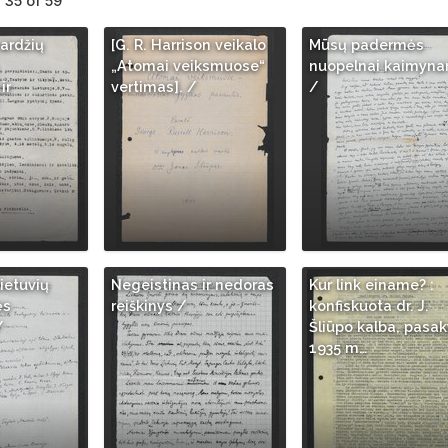
- 35 of 59
vardžių
[G. R. Harrison veikalo
Mūsų padermės
„Atomai veiksmuose“
nuopelnai kaimyn
ir
vertimas]. /
/
lietuvių
Negeistinas ir nedoras
Kur link einame? :
ės
reiškinys /
konfiskuota dr. J.
/
Šliūpo kalba, pasak
1935 m…