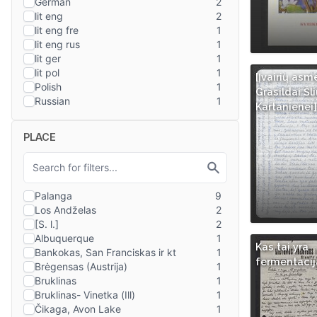
[Įvairių asm
Grasildai Šl
Kartanienei] 
PLACE
Kas tai yra
fermentacij