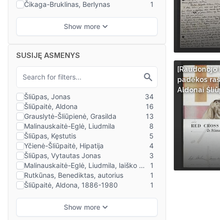
SUSIJĘ ASMENYS
[Raudonojo 
padėkos raš
Aldonai Šliūp