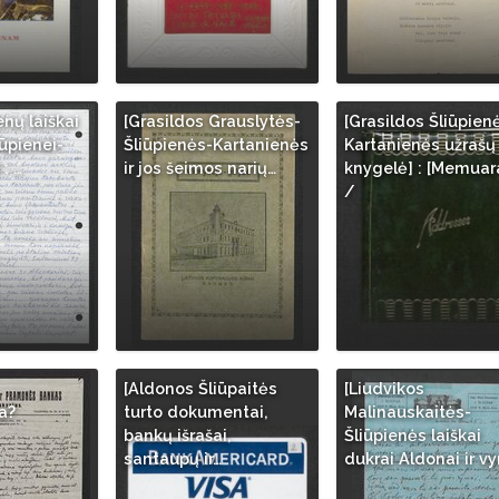
enų laiškai
[Grasildos Grauslytės-
[Grasildos Šliūpien
iūpienei-
Šliūpienės-Kartanienės
Kartanienės užrašų
: …
ir jos šeimos narių…
knygelė] : [Memuar
/
[Aldonos Šliūpaitės
[Liudvikos
a?
turto dokumentai,
Malinauskaitės-
bankų išrašai,
Šliūpienės laiškai
santaupų ir…
dukrai Aldonai ir vy