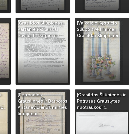
[Grasildos Šliūpienės-
[Vaikaičio Kęstučio
Kartanienės laiškai
Šliūpo sveikinimai
Povilui P. Dargiui ir…
Grasildai Šliūpienei…
i-
[Petronėlės
[Grasildos Šliūpienės ir
Grauslienės ir Barboros
Petrusės Grauslytės
no…
Antanavičienės mirties
nuotraukos] :…
liudijimai…