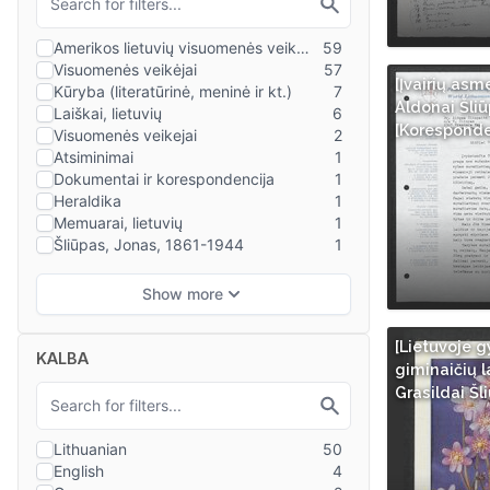
[Įvairių asm
Aldonai Šliūp
[Koresponde
[Lietuvoje 
KALBA
giminaičių l
Grasildai Šl