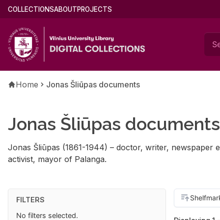
Skip
Main
COLLECTIONS
ABOUT
PROJECTS
to
menu
main
(english)
content
Breadcrumb
Home
Jonas Šliūpas documents
Jonas Šliūpas documents
Jonas Šliūpas (1861-1944) – doctor, writer, newspaper edi
activist, mayor of Palanga.
FILTERS
No filters selected.