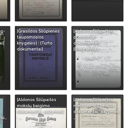
ės-
[Grasildos Šliūpienės
[Aldonos Šliūpaitės
taupomosios
pomirtiniai
ai]
knygelės] : [Turto
dokumentai] :
dokumentai]
[Biografiniai…
[Aldonos Šliūpaitės
[Aldonos Šliūpaitės
mokslų baigimo
medicininės veiklos
dokumentai, pažymos]
dokumentai: pažymos,
rui…
: …
…