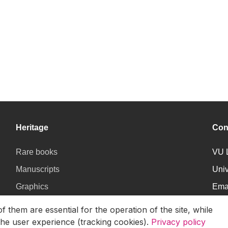
Heritage
Con
Rare books
VU L
Manuscripts
Univ
Graphics
Ema
Virtus
them are essential for the operation of the site, while
the user experience (tracking cookies).
Privacy policy