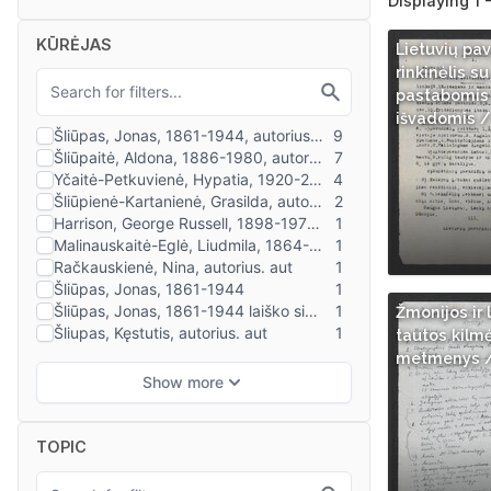
Displaying 1 
KŪRĖJAS
Lietuvių pa
rinkinėlis su
pastabomis 
išvadomis /
Žmonijos ir 
tautos kilm
metmenys 
TOPIC