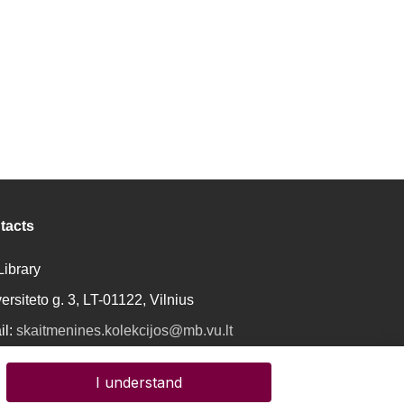
tacts
ibrary
ersiteto g. 3, LT-01122, Vilnius
il:
skaitmenines.kolekcijos@mb.vu.lt
I understand