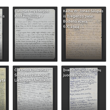
Eleuzies mysterijos.
Kalba dr. Jonas Šliūpas
ams
Kristaus misija /
iš Bregenzo palei
Bodeno ežerą,
6.XI.1944 : …
Čia šneka dr. Jonas
[Įvairūs užrašai, darbų
Šliūpas iš Palangos
juodraščiai] /
yta
Lietuvoje į Amerikos…