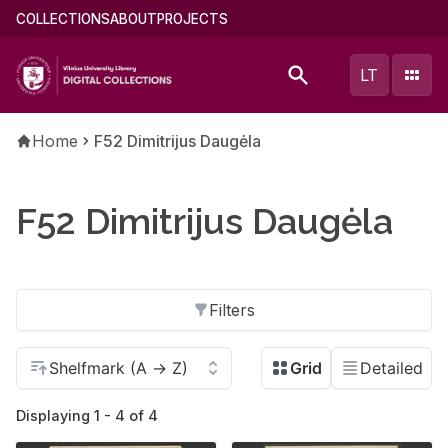
Skip
Main
COLLECTIONS
ABOUT
PROJECTS
to
menu
main
(english)
LT
content
Breadcrumb
Home
F52 Dimitrijus Daugėla
F52 Dimitrijus Daugėla
Filters
Displaying 1 - 4 of 4