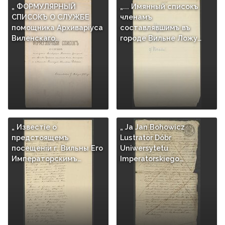
„ ФОРМУЛЯРНЫЙ
„... Имянный списокъ
СПИСОКЪ О СЛУЖБЕ
членамъ
пoмощника Архиварiуса
составлявшимъ въ
Виленскаго…
городе Вильне Ложу…
„ Известiе о
„ Ja Jan Bohowicz
предстоящемъ
Lustrator Dóbr
посещенiи г. Вильны Его
Uniwersytetu
Императорскимъ…
Imperatorskiego…