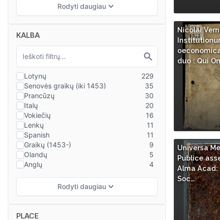
Nicolai Vern
KALBA
Institution
oeconomicar
duo : Qui O
Universa Me
Publice asse
Alma Acad: 
Soc…
PLACE