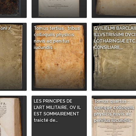
ioni /
Tomus tertius : tribus
GVILIELMI BARCLAII
colloquiis physicis
ILLVSTRISSIMI DVCI
novis ac penitus
LOTHARINGIÆ ETC
iucundis …
CONSILIARII,…
LES PRINCIPES DE
Tomus quartus :
L’ART MILITAIRE, OV IL
quinque colloquiis
EST SOMMAIREMENT
physicis novis ac
traicté de…
penitus iucundis…