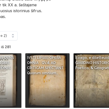
r tik XX a. šeštajame
sius istorinius šifrus.
as.
 iš 281
NIS DVNS
IVSTI LIPSI[I] OPERA
Il vago, e diletteuo
TORIS
OMNIA : QVÆ AD
GIARDINO HISTORI
RDINIS
CRITICAM SPECTANT
Poetico, & Geografi
Quorum omnium…
…