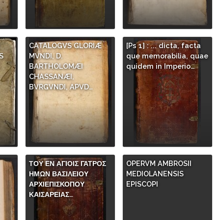
CATALOGVS GLORIÆ
[Ps 1] : ... dicta, facta
S
MVNDI, D.
que memorabilia, quae
.
BARTHOLOMÆI
quidem in Imperio…
CHASSANÆI,
BVRGVNDI, APVD…
ΤΟΥ ΕΝ ΑΓΙΟΙΣ ΓΑΤΡΟΣ
OPERVM AMBROSII
ΗΜΩΝ ΒΑΣΙΛΕΙΟΥ
MEDIOLANENSIS
ΑΡΧΙΕΠΙΣΚΟΠΟΥ
EPISCOPI
ΚΑΙΣΑΡΕΙΑΣ…