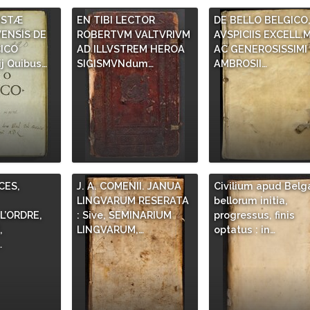
ISTÆ
EN TIBI LECTOR
DE BELLO BELGICO
ENSIS DE
ROBERTVM VALTVRIVM
AVSPICIIS EXCELL.M
ICO
AD ILLVSTREM HEROA
AC GENEROSISSIMI
j Quibus…
SIGISMVNdum…
AMBROSII…
ES,
J. A. COMENII. JANUA
Civilium apud Belg
LINGVARUM RESERATA
bellorum initia,
’ORDRE,
: Sive, SEMINARIUM
progressus, finis
,
LINGVARUM,…
optatus : in…
…