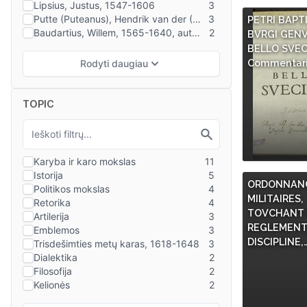
PETRI BAPT
BVRGI GENV
BELLO SVEC
Commentari
TOPIC
ORDONNANC
MILITAIRES,
TOVCHANT L
REGLEMENT
DISCIPLINE,