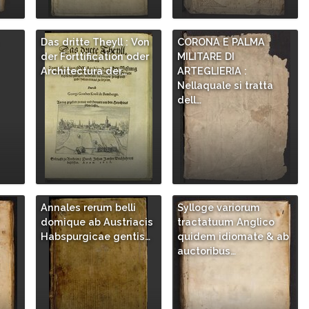
Das dritte Theyll : Von
CORONA E PALMA
der Forttification oder
MILITARE DI
Architectura der…
ARTEGLIERIA :
Nellaquale si tratta
dell…
Annales rerum belli
Sylloge variorum
/
domique ab Austriacis
tractatuum Anglico
Habspurgicae gentis…
quidem idiomate & ab
auctoribus…