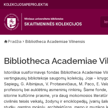
Pereiti
Main
KOLEKCIJOS
APIE
PROJEKTAI
į
menu
pagrindinį
(lithuanian)
turinį
Kelias
Pradžia
Bibliotheca Academiae Vilnensis
Bibliotheca Academiae Vi
Istoriškai susiformavęs fondas Bibliotheca Academiae Vil
vertingiausių bibliotekoje saugomų kolekcijų. Joje – kny
Sapiegų, G. Albinijaus, V. Protasevičiaus, M. Paco, E. Vala
profesorių bei auklėtinių asmeninių rinkinių. Šiame fonde
istorine kultūrine prasme, yra daug mokomosios literatūro
civilinės teisės veikalų, žodynų ir enciklopedijų, įvairių šalių
studijų, gamtos mokslų, architektūros, meno ir muzikos le