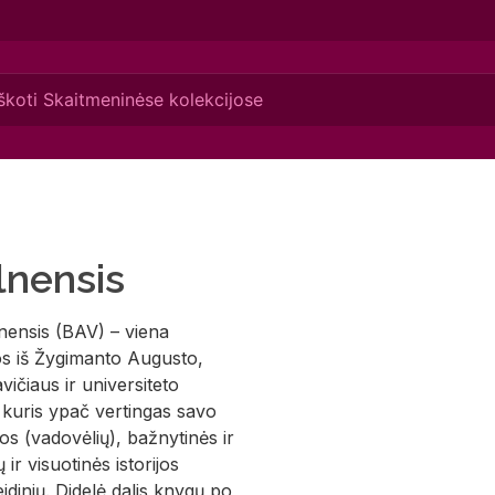
lnensis
nensis (BAV) – viena
gos iš Žygimanto Augusto,
vičiaus ir universiteto
, kuris ypač vertingas savo
s (vadovėlių), bažnytinės ir
 ir visuotinės istorijos
idinių. Didelė dalis knygų po