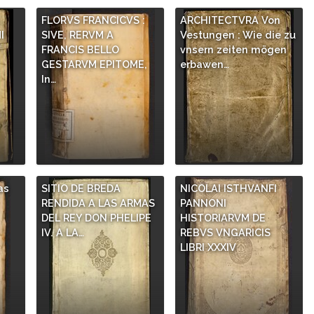
,
FLORVS FRANCICVS :
ARCHITECTVRA Von
I
SIVE, RERVM A
Vestungen : Wie die zu
FRANCIS BELLO
vnsern zeiten mögen
GESTARVM EPITOME,
erbawen…
In…
as
SITIO DE BREDA
NICOLAI ISTHVANFI
RENDIDA A LAS ARMAS
PANNONI
DEL REY DON PHELIPE
HISTORIARVM DE
IV. A LA…
REBVS VNGARICIS
LIBRI XXXIV