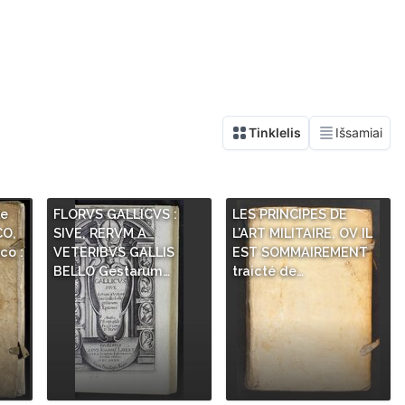
le
FLORVS GALLICVS :
LES PRINCIPES DE
CO,
SIVE, RERVM A
L’ART MILITAIRE, OV IL
co :
VETERIBVS GALLIS
EST SOMMAIREMENT
BELLO Gestarum…
traicté de…