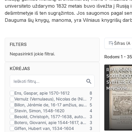
universiteto uždarymo 1832 metais buvo išvežta į Rusiją i
dešimtmetyje iš ten sugrąžintos. Jos saugomos pagal senuo
Dauguma šių knygų, manoma, yra Vilniaus knygrišių darb
FILTERS
Nepasirinkti jokie filtrai.
Rodomi 1 - 35
KŪRĖJAS
R.P.F. IOAN
SCOTI, DOC
SVBTILIS, O
MINORVM,…