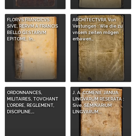
FLORVS FRANCICVS :
ARCHITECTVRA Von
SIVE, RERVM A FRANCIS
Vestungen : Wie die zu
BELLO GESTARVM
vnsern zeiten mögen
EPITOME, In…
erbawen…
ORDONNANCES,
J. A. COMENII. JANUA
MILITAIRES, TOVCHANT
LINGVARUM RESERATA :
L’ORDRE, REGLEMENT,
Sive, SEMINARIUM
DISCIPLINE,…
LINGVARUM,…