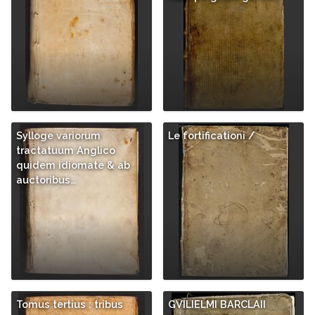
Sylloge variorum
Le fortificationi /
tractatuum Anglico
quidem idiomate & ab
auctoribus…
Tomus tertius : tribus
GVILIELMI BARCLAII