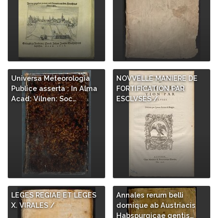
Universa Meteorologia
NOVVELLE MANIERE DE
Publice asserta : In Alma
FORTIFICATION PAR
Acad: Vilnen: Soc…
ESCLVSES /
LEGES REGIAE ET LEGES
Annales rerum belli
X. VIRALES /
domique ab Austriacis
Habspurgicae gentis…