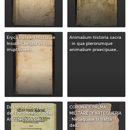
Erycii Puteani Historiae
Animalium historia sacra
Insubricae libri VI : qui
: in qua plerorumque
irruptionem…
animalium praecipuae…
Das dritte Theyll : Von
CORONA E PALMA
der Forttification oder
MILITARE DI ARTEGLIERIA
Architectura der…
: Nellaquale si tratta
dell…