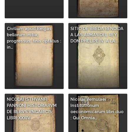
Civilium apud Belgas
SITIO DE BREDA RENDIDA
bellorum initia,
A LAS ARMAS DEL REY
progressus, finis optatus :
DON PHELIPE IV. A LA…
in…
NICOLAI ISTHVANFI
Nicolai Vernulaei
PANNONI HISTORIARVM
Institutionum
DE REBVS VNGARICIS
oeconomicarum libri duo
LIBRI XXXIV
: Qui Omnia…