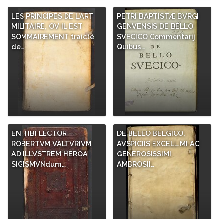
LES PRINCIPES DE L’ART
PETRI BAPTISTÆ BVRGI
MILITAIRE, OV IL EST
GENVENSIS DE BELLO
SOMMAIREMENT traicté
SVECICO Commentarij
de…
Quibus…
EN TIBI LECTOR
DE BELLO BELGICO,
ROBERTVM VALTVRIVM
AVSPICIIS EXCELL.MI AC
AD ILLVSTREM HEROA
GENEROSISSIMI
SIGISMVNdum…
AMBROSII…