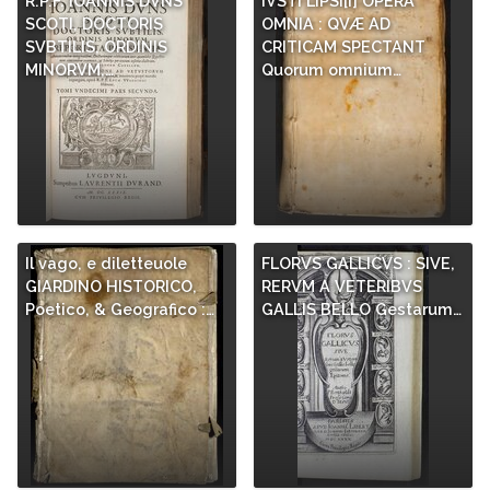
R.P.F. IOANNIS DVNS
IVSTI LIPSI[I] OPERA
SCOTI, DOCTORIS
OMNIA : QVÆ AD
SVBTILIS, ORDINIS
CRITICAM SPECTANT
MINORVM,…
Quorum omnium…
Il vago, e diletteuole
FLORVS GALLICVS : SIVE,
GIARDINO HISTORICO,
RERVM A VETERIBVS
Poetico, & Geografico :…
GALLIS BELLO Gestarum…