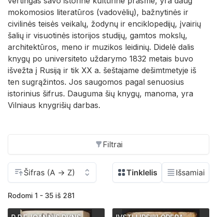
vertingas savo istorine kultūrine prasme, yra daug
mokomosios literatūros (vadovėlių), bažnytinės ir
civilinės teisės veikalų, žodynų ir enciklopedijų, įvairių
šalių ir visuotinės istorijos studijų, gamtos mokslų,
architektūros, meno ir muzikos leidinių. Didelė dalis
knygų po universiteto uždarymo 1832 metais buvo
išvežta į Rusiją ir tik XX a. šeštajame dešimtmetyje iš
ten sugrąžintos. Jos saugomos pagal senuosius
istorinius šifrus. Dauguma šių knygų, manoma, yra
Vilniaus knygrišių darbas.
Filtrai
Rodomi 1 - 35 iš 281