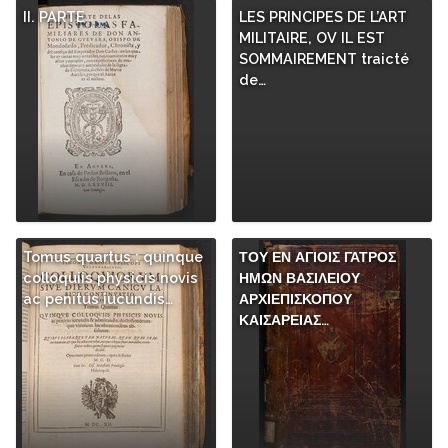
II. PARTE
LES PRINCIPES DE L’ART
MILITAIRE, OV IL EST
SOMMAIREMENT traicté
de…
Tomus quartus : quinque
ΤΟΥ ΕΝ ΑΓΙΟΙΣ ΓΑΤΡΟΣ
colloquiis physicis novis
ΗΜΩΝ ΒΑΣΙΛΕΙΟΥ
ac penitus iucundis…
ΑΡΧΙΕΠΙΣΚΟΠΟΥ
ΚΑΙΣΑΡΕΙΑΣ…