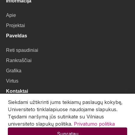
Informacija
Apie
Projektai
Paveldas
Reti spaudiniai
Rankraščiai
Grafika
Virtus
Kontaktai
Siekdami užtikrinti jums teikiamų paslaugų kokybę,
VU Biblioteka
Universiteto tinklalapiuose naudojame slapukus.
Universiteto g. 3, LT-01122, Vilnius
Tęsdami naršymą jūs sutinkate su Vilniaus
universiteto slapukų politika.
Privatumo politika
El. paštas:
skaitmenines.kolekcijos@mb.vu.lt
Supratau