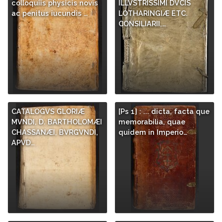
colloquiis physicis novis
ILLVSTRISSIMI DVCIS
ac penitus iucundis …
LOTHARINGIÆ ETC.
CONSILIARII,…
CATALOGVS GLORIÆ
[Ps 1] : ... dicta, facta que
MVNDI, D. BARTHOLOMÆI
memorabilia, quae
CHASSANÆI, BVRGVNDI,
quidem in Imperio…
APVD…