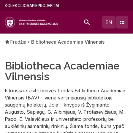
Pereiti
Main
KOLEKCIJOS
APIE
PROJEKTAI
į
menu
pagrindinį
(lithuanian)
EN
turinį
Kelias
Pradžia
Bibliotheca Academiae Vilnensis
Bibliotheca Academiae
Vilnensis
Istoriškai susiformavęs fondas Bibliotheca Academiae
Vilnensis (BAV) – viena vertingiausių bibliotekoje
saugomų kolekcijų. Joje – knygos iš Žygimanto
Augusto, Sapiegų, G. Albinijaus, V. Protasevičiaus, M.
Paco, E. Valavičiaus ir universiteto profesorių bei
auklėtinių asmeninių rinkinių. Šiame fonde, kuris ypač