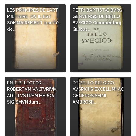
LES PRINCIPES DE L’ART
PETRI BAPTISTÆ BVRGI
MILITAIRE, OV IL EST
GENVENSIS DE BELLO
SOMMAIREMENT traicté
SVECICO Commentarij
de…
Quibus…
EN TIBI LECTOR
DE BELLO BELGICO,
ROBERTVM VALTVRIVM
AVSPICIIS EXCELL.MI AC
AD ILLVSTREM HEROA
GENEROSISSIMI
SIGISMVNdum…
AMBROSII…