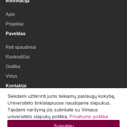
Informacija
Apie
Projektai
Paveldas
Reti spaudiniai
Rankraščiai
Grafika
Virtus
Kontaktai
Siekdami užtikrinti jums teikiamų paslaugų kokybę,
VU Biblioteka
Universiteto tinklalapiuose naudojame slapukus.
Universiteto g. 3, LT-01122, Vilnius
Tęsdami naršymą jūs sutinkate su Vilniaus
universiteto slapukų politika.
Privatumo politika
El. paštas:
skaitmenines.kolekcijos@mb.vu.lt
Supratau