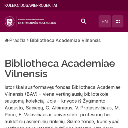
Pereiti
Main
KOLEKCIJOS
APIE
PROJEKTAI
į
menu
pagrindinį
(lithuanian)
EN
turinį
Kelias
Pradžia
Bibliotheca Academiae Vilnensis
Bibliotheca Academiae
Vilnensis
Istoriškai susiformavęs fondas Bibliotheca Academiae
Vilnensis (BAV) – viena vertingiausių bibliotekoje
saugomų kolekcijų. Joje – knygos iš Žygimanto
Augusto, Sapiegų, G. Albinijaus, V. Protasevičiaus, M.
Paco, E. Valavičiaus ir universiteto profesorių bei
auklėtinių asmeninių rinkinių. Šiame fonde, kuris ypač