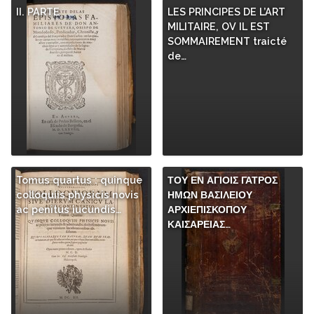
II. PARTE
LES PRINCIPES DE L’ART
MILITAIRE, OV IL EST
SOMMAIREMENT traicté
de…
Tomus quartus : quinque
ΤΟΥ ΕΝ ΑΓΙΟΙΣ ΓΑΤΡΟΣ
colloquiis physicis novis
ΗΜΩΝ ΒΑΣΙΛΕΙΟΥ
ac penitus iucundis…
ΑΡΧΙΕΠΙΣΚΟΠΟΥ
ΚΑΙΣΑΡΕΙΑΣ…