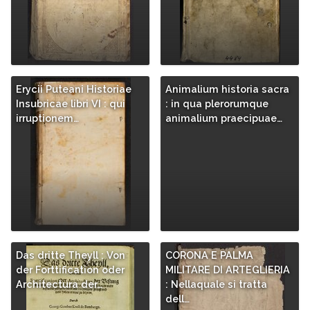
Erycii Puteani Historiae
Animalium historia sacra
Insubricae libri VI : qui
: in qua plerorumque
irruptionem…
animalium praecipuae…
Das dritte Theyll : Von
CORONA E PALMA
der Forttification oder
MILITARE DI ARTEGLIERIA
Architectura der…
: Nellaquale si tratta
dell…