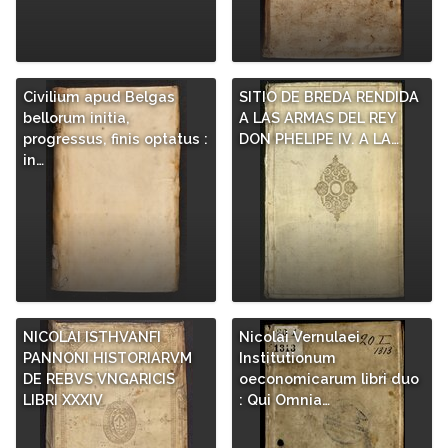
Civilium apud Belgas
SITIO DE BREDA RENDIDA
bellorum initia,
A LAS ARMAS DEL REY
progressus, finis optatus :
DON PHELIPE IV. A LA…
in…
NICOLAI ISTHVANFI
Nicolai Vernulaei
PANNONI HISTORIARVM
Institutionum
DE REBVS VNGARICIS
oeconomicarum libri duo
LIBRI XXXIV
: Qui Omnia…