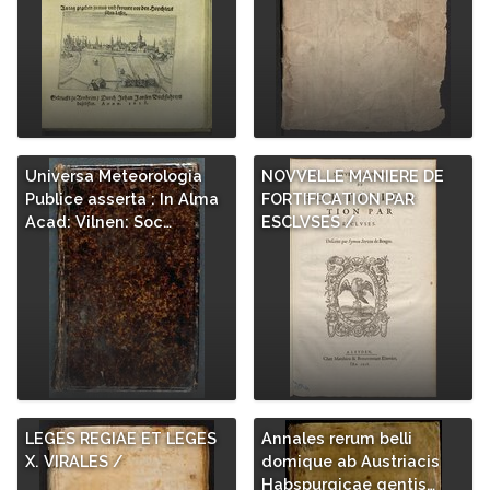
Universa Meteorologia
NOVVELLE MANIERE DE
Publice asserta : In Alma
FORTIFICATION PAR
Acad: Vilnen: Soc…
ESCLVSES /
LEGES REGIAE ET LEGES
Annales rerum belli
X. VIRALES /
domique ab Austriacis
Habspurgicae gentis…