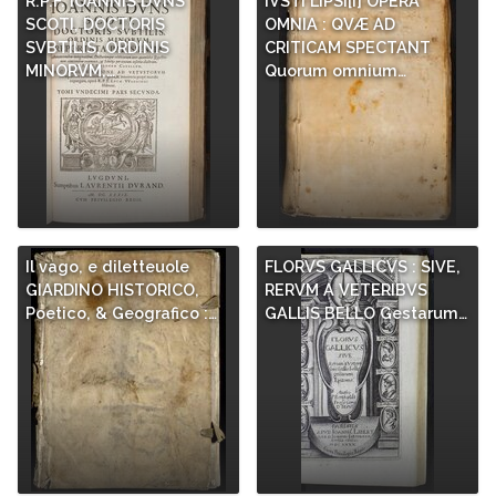
R.P.F. IOANNIS DVNS
IVSTI LIPSI[I] OPERA
SCOTI, DOCTORIS
OMNIA : QVÆ AD
SVBTILIS, ORDINIS
CRITICAM SPECTANT
MINORVM,…
Quorum omnium…
Il vago, e diletteuole
FLORVS GALLICVS : SIVE,
GIARDINO HISTORICO,
RERVM A VETERIBVS
Poetico, & Geografico :…
GALLIS BELLO Gestarum…