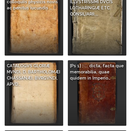
colloquiis physicis novis
ILLVSTRISSIMI DVCIS
ac penitus iucundis …
LOTHARINGIÆ ETC.
CONSILIARII,…
CATALOGVS GLORIÆ
[Ps 1] : ... dicta, facta que
MVNDI, D. BARTHOLOMÆI
memorabilia, quae
CHASSANÆI, BVRGVNDI,
quidem in Imperio…
APVD…