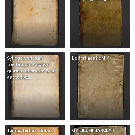
Sylloge variorum
Le fortificationi /
tractatuum Anglico
quidem idiomate & ab
auctoribus…
Tomus tertius : tribus
GVILIELMI BARCLAII