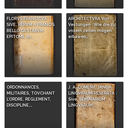
FLORVS FRANCICVS :
ARCHITECTVRA Von
SIVE, RERVM A FRANCIS
Vestungen : Wie die zu
BELLO GESTARVM
vnsern zeiten mögen
EPITOME, In…
erbawen…
ORDONNANCES,
J. A. COMENII. JANUA
MILITAIRES, TOVCHANT
LINGVARUM RESERATA :
L’ORDRE, REGLEMENT,
Sive, SEMINARIUM
DISCIPLINE,…
LINGVARUM,…