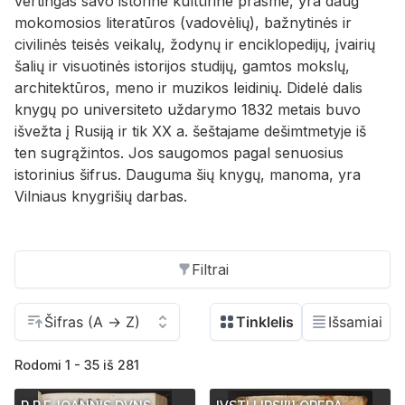
vertingas savo istorine kultūrine prasme, yra daug
mokomosios literatūros (vadovėlių), bažnytinės ir
civilinės teisės veikalų, žodynų ir enciklopedijų, įvairių
šalių ir visuotinės istorijos studijų, gamtos mokslų,
architektūros, meno ir muzikos leidinių. Didelė dalis
knygų po universiteto uždarymo 1832 metais buvo
išvežta į Rusiją ir tik XX a. šeštajame dešimtmetyje iš
ten sugrąžintos. Jos saugomos pagal senuosius
istorinius šifrus. Dauguma šių knygų, manoma, yra
Vilniaus knygrišių darbas.
Filtrai
Rodomi 1 - 35 iš 281