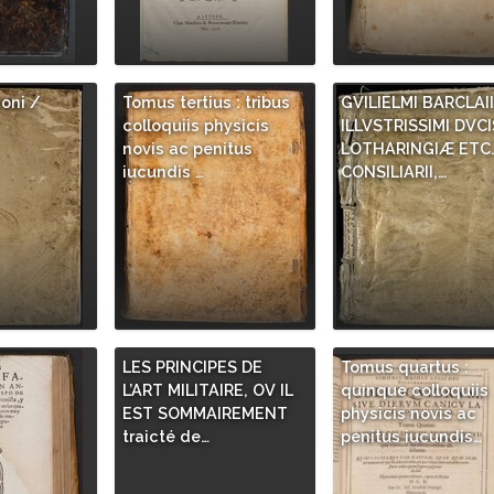
ioni /
Tomus tertius : tribus
GVILIELMI BARCLAII
colloquiis physicis
ILLVSTRISSIMI DVCI
novis ac penitus
LOTHARINGIÆ ETC
iucundis …
CONSILIARII,…
LES PRINCIPES DE
Tomus quartus :
L’ART MILITAIRE, OV IL
quinque colloquiis
EST SOMMAIREMENT
physicis novis ac
traicté de…
penitus iucundis…