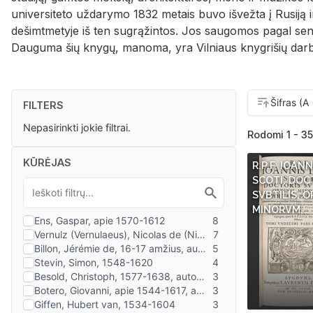
universiteto uždarymo 1832 metais buvo išvežta į Rusiją i
dešimtmetyje iš ten sugrąžintos. Jos saugomos pagal senuo
Dauguma šių knygų, manoma, yra Vilniaus knygrišių darb
FILTERS
Nepasirinkti jokie filtrai.
Rodomi 1 - 35
KŪRĖJAS
R.P.F. IOAN
SCOTI, DOC
SVBTILIS, O
MINORVM,…