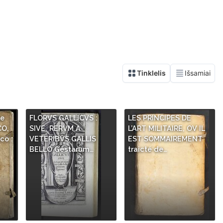
le
FLORVS GALLICVS :
LES PRINCIPES DE
CO,
SIVE, RERVM A
L’ART MILITAIRE, OV IL
co :
VETERIBVS GALLIS
EST SOMMAIREMENT
BELLO Gestarum…
traicté de…