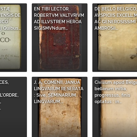
ISTÆ
EN TIBI LECTOR
DE BELLO BELGICO
ENSIS DE
ROBERTVM VALTVRIVM
AVSPICIIS EXCELL.M
ICO
AD ILLVSTREM HEROA
AC GENEROSISSIMI
j Quibus…
SIGISMVNdum…
AMBROSII…
ES,
J. A. COMENII. JANUA
Civilium apud Belg
LINGVARUM RESERATA
bellorum initia,
’ORDRE,
: Sive, SEMINARIUM
progressus, finis
,
LINGVARUM,…
optatus : in…
…