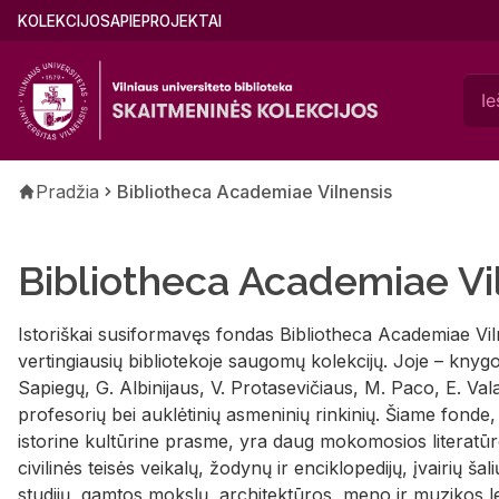
Pereiti
Main
KOLEKCIJOS
APIE
PROJEKTAI
į
menu
pagrindinį
(lithuanian)
turinį
Kelias
Pradžia
Bibliotheca Academiae Vilnensis
Bibliotheca Academiae Vi
Istoriškai susiformavęs fondas Bibliotheca Academiae Vil
vertingiausių bibliotekoje saugomų kolekcijų. Joje – kny
Sapiegų, G. Albinijaus, V. Protasevičiaus, M. Paco, E. Vala
profesorių bei auklėtinių asmeninių rinkinių. Šiame fonde
istorine kultūrine prasme, yra daug mokomosios literatūro
civilinės teisės veikalų, žodynų ir enciklopedijų, įvairių šalių
studijų, gamtos mokslų, architektūros, meno ir muzikos le