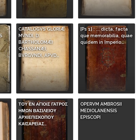
CATALOGVS GLORIÆ
[Ps 1] : ... dicta, facta
S
MVNDI, D.
que memorabilia, quae
.
BARTHOLOMÆI
quidem in Imperio…
CHASSANÆI,
BVRGVNDI, APVD…
ΤΟΥ ΕΝ ΑΓΙΟΙΣ ΓΑΤΡΟΣ
OPERVM AMBROSII
ΗΜΩΝ ΒΑΣΙΛΕΙΟΥ
MEDIOLANENSIS
ΑΡΧΙΕΠΙΣΚΟΠΟΥ
EPISCOPI
ΚΑΙΣΑΡΕΙΑΣ…