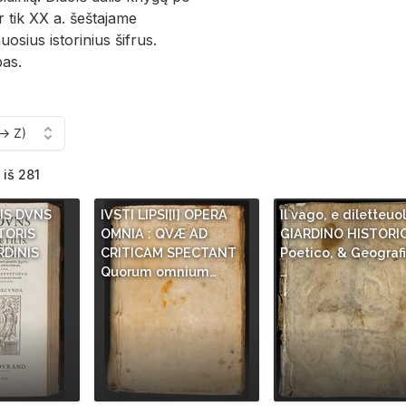
r tik XX a. šeštajame
sius istorinius šifrus.
as.
 iš 281
NIS DVNS
IVSTI LIPSI[I] OPERA
Il vago, e diletteuo
TORIS
OMNIA : QVÆ AD
GIARDINO HISTORI
RDINIS
CRITICAM SPECTANT
Poetico, & Geografi
Quorum omnium…
…