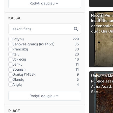
Nicolai Vern
KALBA
Institution
oeconomicar
duo : Qui O
Universa Me
Publice asse
Alma Acad: 
Soc…
PLACE