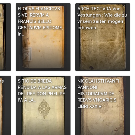
,
FLORVS FRANCICVS :
ARCHITECTVRA Von
I
SIVE, RERVM A
Vestungen : Wie die zu
FRANCIS BELLO
vnsern zeiten mögen
GESTARVM EPITOME,
erbawen…
In…
as
SITIO DE BREDA
NICOLAI ISTHVANFI
RENDIDA A LAS ARMAS
PANNONI
DEL REY DON PHELIPE
HISTORIARVM DE
IV. A LA…
REBVS VNGARICIS
LIBRI XXXIV