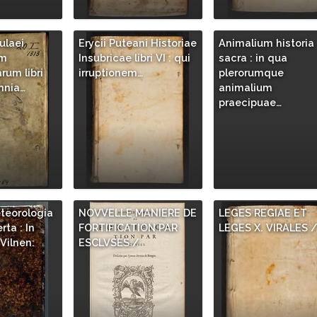
ulaei
Erycii Puteani Historiae
Animalium historia
um
Insubricae libri VI : qui
sacra : in qua
um libri
irruptionem…
plerorumque
mnia…
animalium
praecipuae…
teorologia
NOVVELLE MANIERE DE
LEGES REGIAE ET
rta : In
FORTIFICATION PAR
LEGES X. VIRALES 
Vilnen:
ESCLVSES /