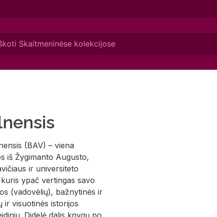
lnensis
nensis (BAV) – viena
gos iš Žygimanto Augusto,
vičiaus ir universiteto
, kuris ypač vertingas savo
s (vadovėlių), bažnytinės ir
 ir visuotinės istorijos
idinių. Didelė dalis knygų po