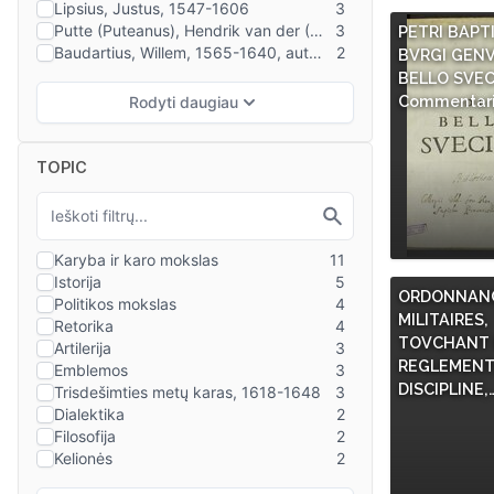
PETRI BAPT
BVRGI GENV
BELLO SVEC
Commentari
TOPIC
ORDONNANC
MILITAIRES,
TOVCHANT L
REGLEMENT
DISCIPLINE,