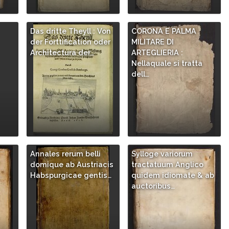
Das dritte Theyll : Von
CORONA E PALMA
der Forttification oder
MILITARE DI
Architectura der…
ARTEGLIERIA :
Nellaquale si tratta
dell…
Annales rerum belli
Sylloge variorum
/
domique ab Austriacis
tractatuum Anglico
Habspurgicae gentis…
quidem idiomate & ab
auctoribus…