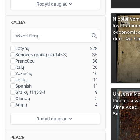
Nicolai Vern
KALBA
Institution
oeconomicar
duo : Qui O
Universa Me
Publice asse
Alma Acad: 
Soc…
PLACE