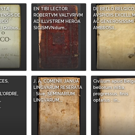
ISTÆ
EN TIBI LECTOR
DE BELLO BELGICO
ENSIS DE
ROBERTVM VALTVRIVM
AVSPICIIS EXCELL.M
ICO
AD ILLVSTREM HEROA
AC GENEROSISSIMI
j Quibus…
SIGISMVNdum…
AMBROSII…
ES,
J. A. COMENII. JANUA
Civilium apud Belg
LINGVARUM RESERATA
bellorum initia,
’ORDRE,
: Sive, SEMINARIUM
progressus, finis
,
LINGVARUM,…
optatus : in…
…