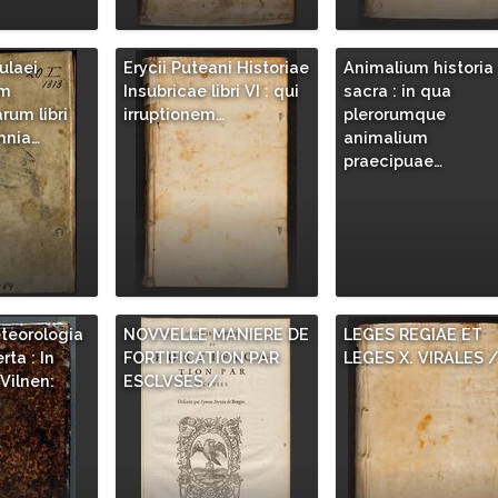
ulaei
Erycii Puteani Historiae
Animalium historia
um
Insubricae libri VI : qui
sacra : in qua
um libri
irruptionem…
plerorumque
mnia…
animalium
praecipuae…
teorologia
NOVVELLE MANIERE DE
LEGES REGIAE ET
rta : In
FORTIFICATION PAR
LEGES X. VIRALES 
Vilnen:
ESCLVSES /