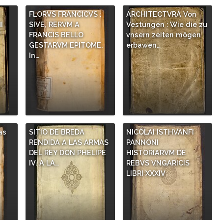
,
FLORVS FRANCICVS :
ARCHITECTVRA Von
I
SIVE, RERVM A
Vestungen : Wie die zu
FRANCIS BELLO
vnsern zeiten mögen
GESTARVM EPITOME,
erbawen…
In…
as
SITIO DE BREDA
NICOLAI ISTHVANFI
RENDIDA A LAS ARMAS
PANNONI
DEL REY DON PHELIPE
HISTORIARVM DE
IV. A LA…
REBVS VNGARICIS
LIBRI XXXIV