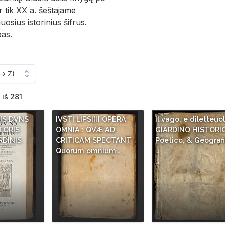
r tik XX a. šeštajame
sius istorinius šifrus.
as.
 iš 281
NIS DVNS
IVSTI LIPSI[I] OPERA
Il vago, e diletteuo
TORIS
OMNIA : QVÆ AD
GIARDINO HISTORI
RDINIS
CRITICAM SPECTANT
Poetico, & Geografi
Quorum omnium…
…