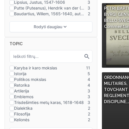
PETRI BAPT
BVRGI GENV
BELLO SVEC
Commentari
TOPIC
ORDONNANC
MILITAIRES,
TOVCHANT L
REGLEMENT
DISCIPLINE,