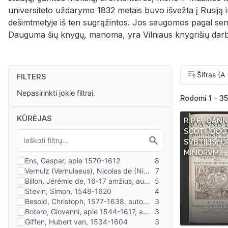
universiteto uždarymo 1832 metais buvo išvežta į Rusiją i
dešimtmetyje iš ten sugrąžintos. Jos saugomos pagal senuo
Dauguma šių knygų, manoma, yra Vilniaus knygrišių darb
FILTERS
Nepasirinkti jokie filtrai.
Rodomi 1 - 35
KŪRĖJAS
R.P.F. IOAN
SCOTI, DOC
SVBTILIS, O
MINORVM,…