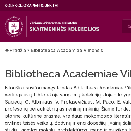
Pereiti
Main
KOLEKCIJOS
APIE
PROJEKTAI
į
menu
pagrindinį
(lithuanian)
turinį
Kelias
Pradžia
Bibliotheca Academiae Vilnensis
Bibliotheca Academiae Vi
Istoriškai susiformavęs fondas Bibliotheca Academiae Vil
vertingiausių bibliotekoje saugomų kolekcijų. Joje – kny
Sapiegų, G. Albinijaus, V. Protasevičiaus, M. Paco, E. Vala
profesorių bei auklėtinių asmeninių rinkinių. Šiame fonde
istorine kultūrine prasme, yra daug mokomosios literatūro
civilinės teisės veikalų, žodynų ir enciklopedijų, įvairių šalių
studijų, gamtos mokslų, architektūros, meno ir muzikos le