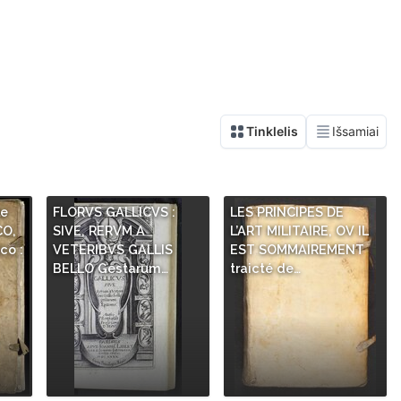
le
FLORVS GALLICVS :
LES PRINCIPES DE
CO,
SIVE, RERVM A
L’ART MILITAIRE, OV IL
co :
VETERIBVS GALLIS
EST SOMMAIREMENT
BELLO Gestarum…
traicté de…