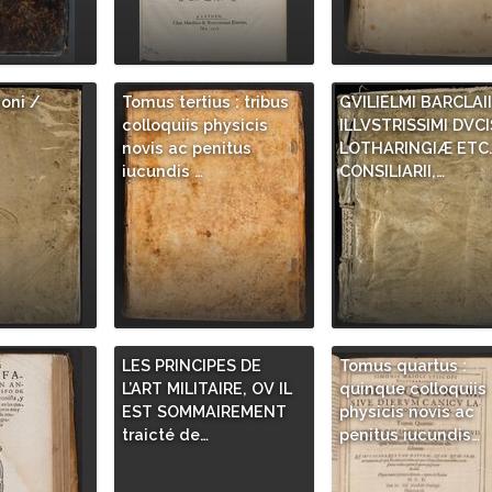
ioni /
Tomus tertius : tribus
GVILIELMI BARCLAII
colloquiis physicis
ILLVSTRISSIMI DVCI
novis ac penitus
LOTHARINGIÆ ETC
iucundis …
CONSILIARII,…
LES PRINCIPES DE
Tomus quartus :
L’ART MILITAIRE, OV IL
quinque colloquiis
EST SOMMAIREMENT
physicis novis ac
traicté de…
penitus iucundis…