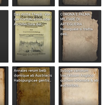
Das dritte Theyll : Von
CORONA E PALMA
der Forttification oder
MILITARE DI
Architectura der…
ARTEGLIERIA :
Nellaquale si tratta
dell…
Annales rerum belli
Sylloge variorum
/
domique ab Austriacis
tractatuum Anglico
Habspurgicae gentis…
quidem idiomate & ab
auctoribus…