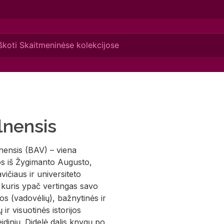
lnensis
nensis (BAV) – viena
gos iš Žygimanto Augusto,
vičiaus ir universiteto
, kuris ypač vertingas savo
s (vadovėlių), bažnytinės ir
 ir visuotinės istorijos
idinių. Didelė dalis knygų po