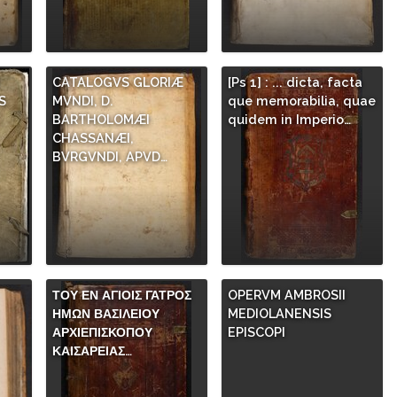
CATALOGVS GLORIÆ
[Ps 1] : ... dicta, facta
S
MVNDI, D.
que memorabilia, quae
.
BARTHOLOMÆI
quidem in Imperio…
CHASSANÆI,
BVRGVNDI, APVD…
ΤΟΥ ΕΝ ΑΓΙΟΙΣ ΓΑΤΡΟΣ
OPERVM AMBROSII
ΗΜΩΝ ΒΑΣΙΛΕΙΟΥ
MEDIOLANENSIS
ΑΡΧΙΕΠΙΣΚΟΠΟΥ
EPISCOPI
ΚΑΙΣΑΡΕΙΑΣ…