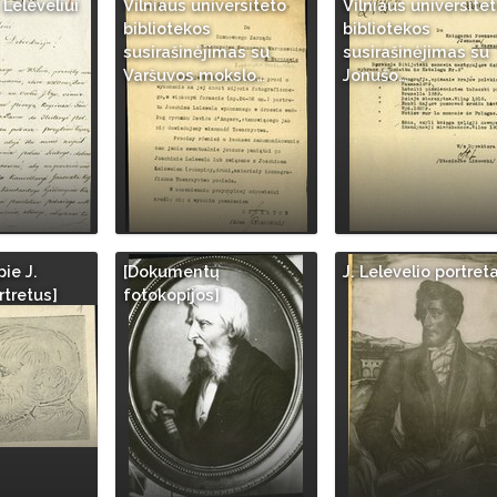
. Leleveliui
Vilniaus universiteto
Vilniaus universite
bibliotekos
bibliotekos
susirašinėjimas su
susirašinėjimas su
Varšuvos mokslo…
Jonušo…
ie J.
[Dokumentų
J. Lelevelio portret
rtretus]
fotokopijos]