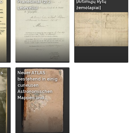
to
Pranešimai (2) J.
[Artimųjų Rytų
Leleveliui
žemėlapiai]
as
Neuer ATLAS :
bestehend in einig
curieusen
Astronomischen
Mappen und…