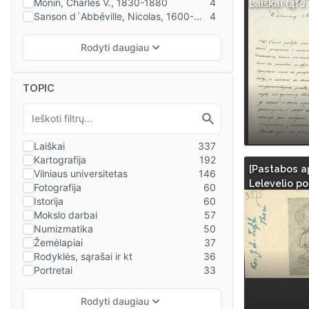
Laiškai (4) J
TOPIC
[Pastabos ap
Lelevelio po