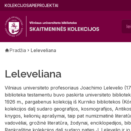
Pereiti
Main
KOLEKCIJOS
APIE
PROJEKTAI
į
menu
pagrindinį
(lithuanian)
turinį
Kelias
Pradžia
Leleveliana
Leleveliana
Vilniaus universiteto profesoriaus Joachimo Lelevelio (
biblioteka testamentu buvo paskirta universiteto bibliotek
1926 m., pargabenus kolekciją iš Kurniko bibliotekos (Kórn
kolekcijos dalį sudaro geografijos, kosmografijos, Antikos i
knygos, kelionių aprašymai, taip pat numizmatinė literatūr
vadovėliai, grožinė literatūra, žodynai, enciklopedijos, bibli
Rankraštinę kolekcijos dalį sudaro paties J. Lelevelio ir 