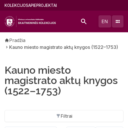
Pereiti
Main
KOLEKCIJOS
APIE
PROJEKTAI
į
menu
pagrindinį
(lithuanian)
EN
turinį
Kelias
Pradžia
Kauno miesto magistrato aktų knygos (1522–1753)
Kauno miesto
magistrato aktų knygos
(1522–1753)
Filtrai