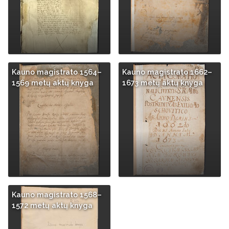
Kauno magistrato 1564–
Kauno magistrato 1662–
1569 metų aktų knyga
1673 metų aktų knyga
Kauno magistrato 1568–
1572 metų aktų knyga