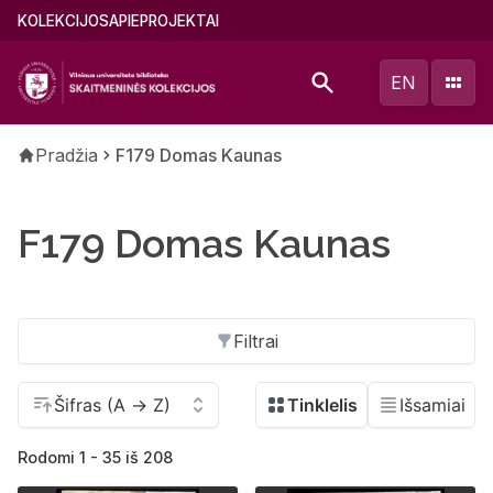
Pereiti
Main
KOLEKCIJOS
APIE
PROJEKTAI
į
menu
pagrindinį
(lithuanian)
EN
turinį
Kelias
Pradžia
F179 Domas Kaunas
F179 Domas Kaunas
Filtrai
Rodomi 1 - 35 iš 208