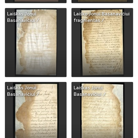
Laiškas Jonui
Laiško Jonui Basanavičiui
Basanavičiui /
fragmentas /
Laiškas Jonui
Laiškas Jonui
Basanavičiui /
Basanavičiui /