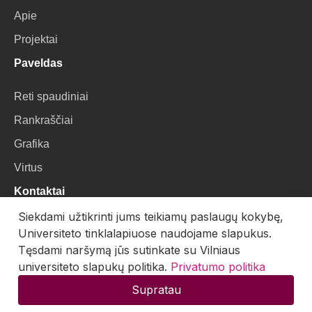
Apie
Projektai
Paveldas
Reti spaudiniai
Rankraščiai
Grafika
Virtus
Kontaktai
Siekdami užtikrinti jums teikiamų paslaugų kokybę,
VU Biblioteka
Universiteto tinklalapiuose naudojame slapukus.
Universiteto g. 3, LT-01122, Vilnius
Tęsdami naršymą jūs sutinkate su Vilniaus
universiteto slapukų politika.
Privatumo politika
El. paštas:
skaitmenines.kolekcijos@mb.vu.lt
Supratau