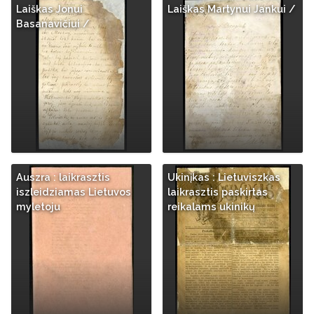
Laiškas Jonui
Laiškas Martynui Jankui /
Basanavičiui /
Auszra : laikrasztis
Ukinįkas : Lietuviszkas
iszleidziamas Lietuvos
laikrasztis paskirtas
myletoju
reikalams ukinikų