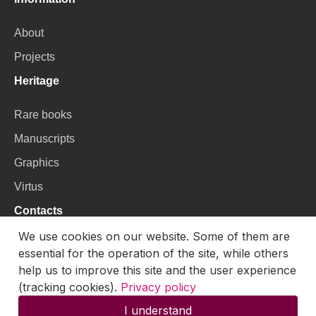
About
Projects
Heritage
Rare books
Manuscripts
Graphics
Virtus
Contacts
We use cookies on our website. Some of them are
VU Library
essential for the operation of the site, while others
Universiteto g. 3, LT-01122, Vilnius
help us to improve this site and the user experience
(tracking cookies).
Privacy policy
Email:
skaitmenines.kolekcijos@mb.vu.lt
I understand