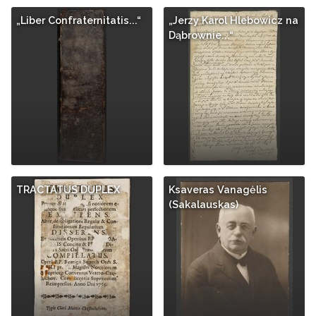
„Liber Confraternitatis...“
„Jerzy Karol Hlebowicz na
Dąbrownie...“
TRACTATUS DUPLEX
Ksaveras Vanagėlis
(Sakalauskas)