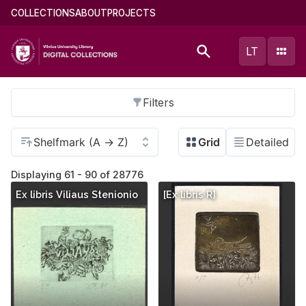
Skip
Main
COLLECTIONS
ABOUT
PROJECTS
to
menu
main
(english)
LT
content
Filters
Displaying 61 - 90 of 28776
Ex libris Viliaus Stenionio
[Ex libris R]