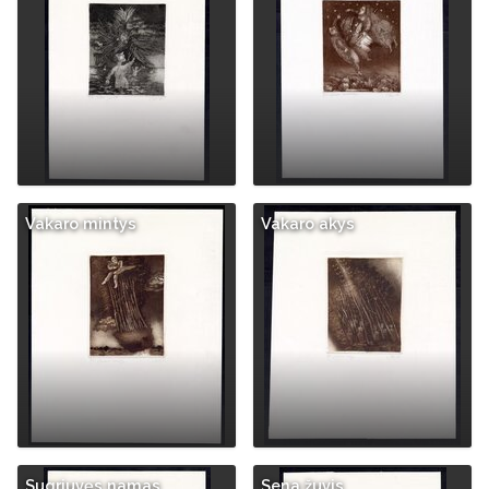
Vakaro mintys
Vakaro akys
Sugriuvęs namas
Sena žuvis