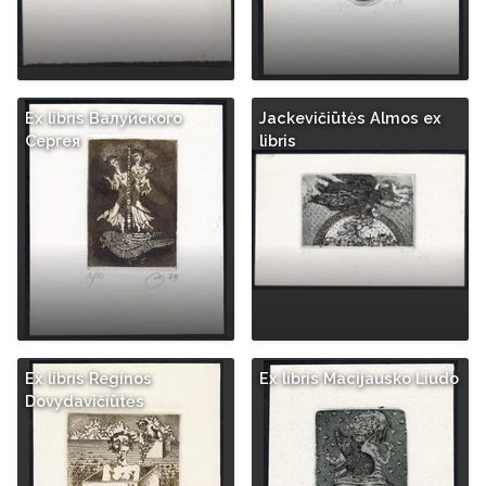
Ex libris Валуйского
Jackevičiūtės Almos ex
Сергея
libris
Ex libris Reginos
Ex libris Macijausko Liudo
Dovydavičiūtės