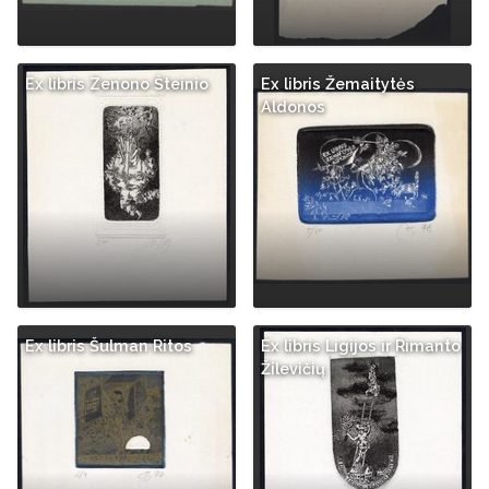
Ex libris Zenono Šteinio
Ex libris Žemaitytės
Aldonos
Ex libris Šulman Ritos
Ex libris Ligijos ir Rimanto
Žilevičių