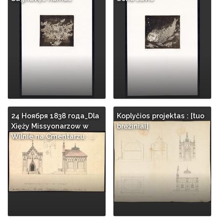
24 Ноября 1838 года_Dla
Koplyčios projektas : [tuo
Xięży Missyonarzow w
brėžiniai]
Wilnie na Cmentarzu : …