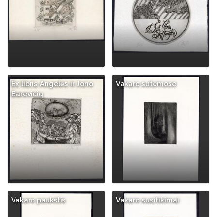
Ex libris Angelės ir Jono
Vakaro sutemose
Barevičių
Vakaro paukštis
Vakaro susitikimai