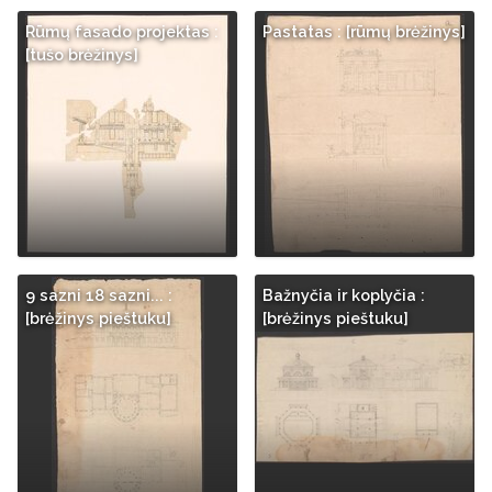
Rūmų fasado projektas :
Pastatas : [rūmų brėžinys]
[tušo brėžinys]
9 sazni 18 sazni... :
Bažnyčia ir koplyčia :
[brėžinys pieštuku]
[brėžinys pieštuku]