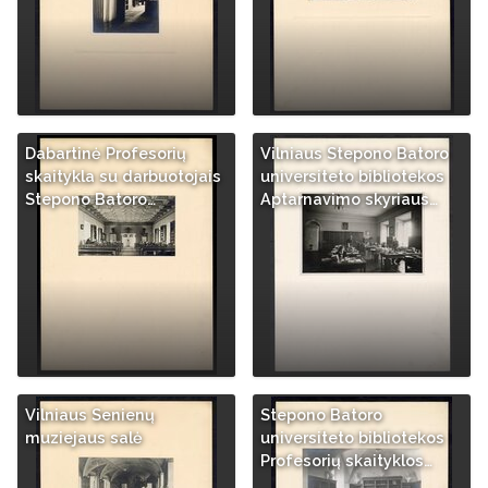
Dabartinė Profesorių
Vilniaus Stepono Batoro
skaitykla su darbuotojais
universiteto bibliotekos
Stepono Batoro…
Aptarnavimo skyriaus…
Vilniaus Senienų
Stepono Batoro
muziejaus salė
universiteto bibliotekos
Profesorių skaityklos…