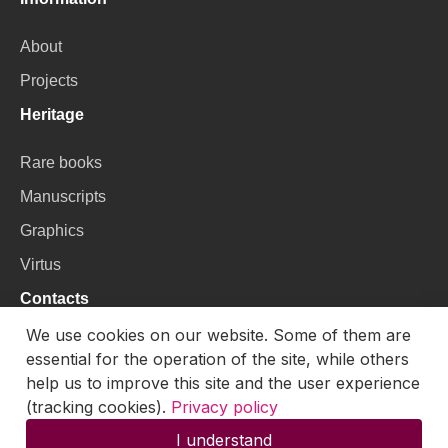
About
Projects
Heritage
Rare books
Manuscripts
Graphics
Virtus
Contacts
We use cookies on our website. Some of them are
VU Library
essential for the operation of the site, while others
Universiteto g. 3, LT-01122, Vilnius
help us to improve this site and the user experience
(tracking cookies).
Privacy policy
Email:
skaitmenines.kolekcijos@mb.vu.lt
I understand