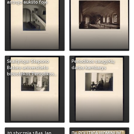
antrojo aukšto fojė
Skaitytojai Stepono
Periodikos saugyklų
Batoro universiteto
darbo kambarys
bibliotekos Periodikos…
20 stycznia 1845 Jan
De POLITICA HOMINUM