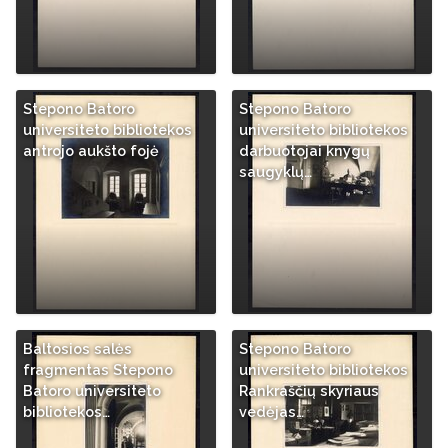
Stepono Batoro
Stepono Batoro
universiteto bibliotekos
universiteto bibliotekos
antrojo aukšto fojė
darbuotojai knygų
saugyklų…
Baltosios salės
Stepono Batoro
fragmentas Stepono
universiteto bibliotekos
Batoro universiteto
Rankraščių skyriaus
bibliotekos…
vedėjas…