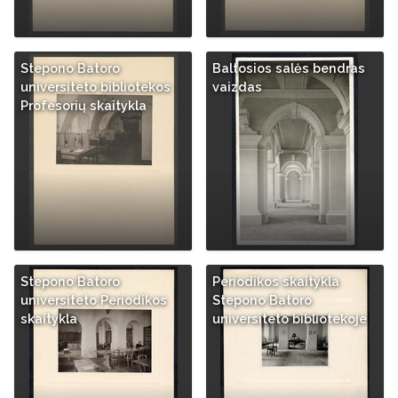
Stepono Batoro
Baltosios salės bendras
universiteto bibliotekos
vaizdas
Profesorių skaitykla
Stepono Batoro
Periodikos skaitykla
universiteto Periodikos
Stepono Batoro
skaitykla
universiteto bibliotekoje