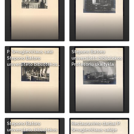
P. Smuglevičiaus salė
Stepono Batoro
Stepono Batoro
universiteto bibliotekos
universiteto bibliotekos…
Profesorių skaitykla
Stepono Batoro
Restauravimo darbai P.
universiteto bibliotekos
Smuglevičiaus salėje