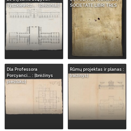
Tyszkiewicz... : [brėžiniai]
SOCIETATE LIBRI TRES
Dla Professora
Rūmų projektas ir planas :
Porcyanci... : [brėžinys
[raižinys]
pieštuku]