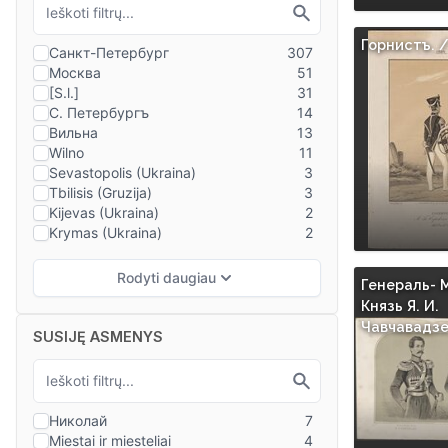
Горнистъ. 
Генераль- 
Князь Я. И.
Чавчавадзе
SUSIJĘ ASMENYS