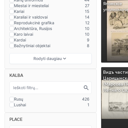
Японскiе
уполномочен
Видъ части
KALBA
Царицынска
(Марсова П
Летняго Са
PLACE