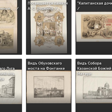
Посвящается памяти
"Капитанская дочк
ные, ... /
A. C. Пушкина. /
/
Видъ Обуховскаго
Видъ Собора
го Луга
моста на Фонтанке
Казанской Божiей
оля) отъ
Матери
да