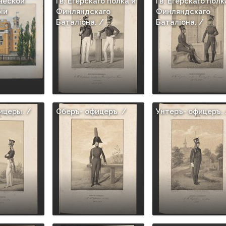
ческой
Гв. Егерскаго полка и
Гв. Егерскаго полк
iи
Финляндскаго
Финляндскаго
Баталiона. /
Баталiона. /
ицеры. /
Оберъ- офицеръ. /
Унтеръ- офицеръ. 