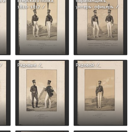
а и
Егерскаго полка,
барабанщикъ,
1810- 1817. /
унтеръ- офицеръ. /
/
Рядовые. /
Рядовой. /