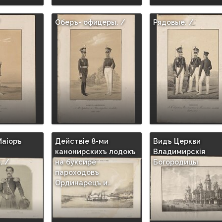
/
Оберъ- офицеры. /
Рядовые. /
Маiоръ
Действiе 8-ми
Видъ Церкви
канонирскихъ лодокъ
Владимирскiя
. /
на буксире
Богoродицы
пароходовъ
Ординарецъ и…