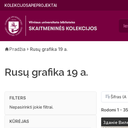
Pereiti
Main
KOLEKCIJOS
APIE
PROJEKTAI
į
menu
pagrindinį
(lithuanian)
turinį
Kelias
Pradžia
Rusų grafika 19 a.
Rusų grafika 19 a.
FILTERS
Nepasirinkti jokie filtrai.
Rodomi 1 - 35
KŪRĖJAS
Зданie Вил