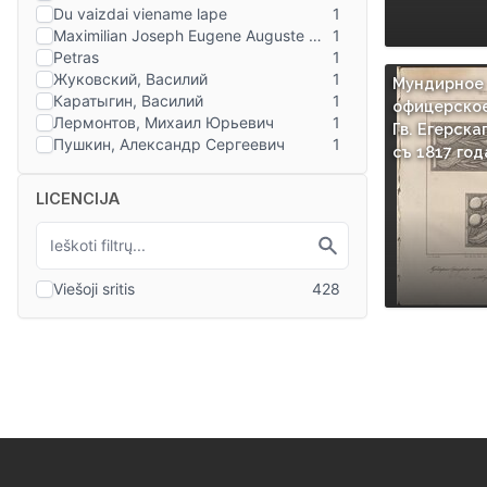
Мундирное
офицерское
Гв. Егерска
съ 1817 год
LICENCIJA