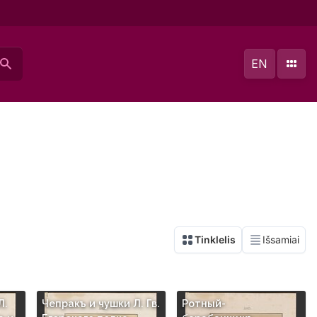
EN
Л.
Чепракъ и чушки Л. Гв.
Ротный-