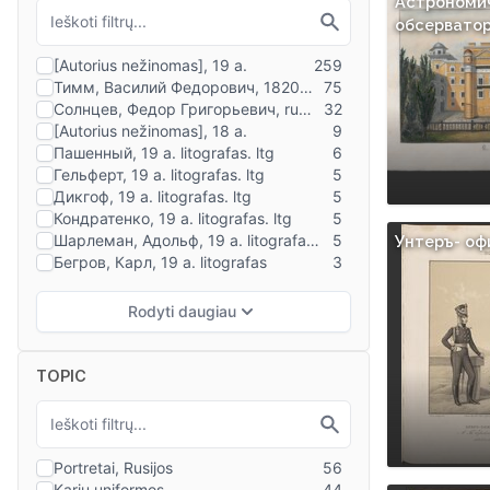
Астрономи
обсерватор
Унтеръ- оф
TOPIC