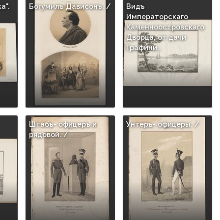
а".
Богумилъ Дависонъ. /
Видъ
Императорскаго
Каменноостровскаго
Дворца, от дачи
Графини…
Штабъ- офицеръ и
Унтеръ- офицеры. /
рядовой. /