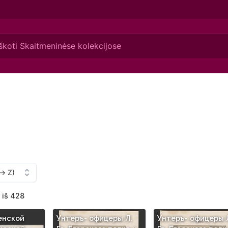
 iš 428
енской
Унтеръ- офицеры Л.
Унтеръ- офицеры 