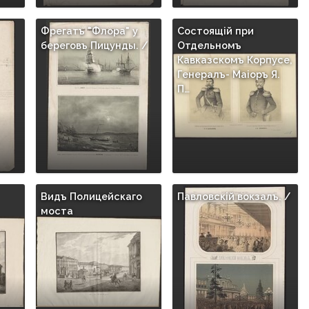
Фрегатъ "Флора" у
Состоящiй при
береговъ Пицунды. /
Отдельномъ
Кавказскомъ Корпусе,
Генералъ- Маiоръ Я.
П…
Видъ Полицейскаго
Павловскiй вокзалъ. /
моста