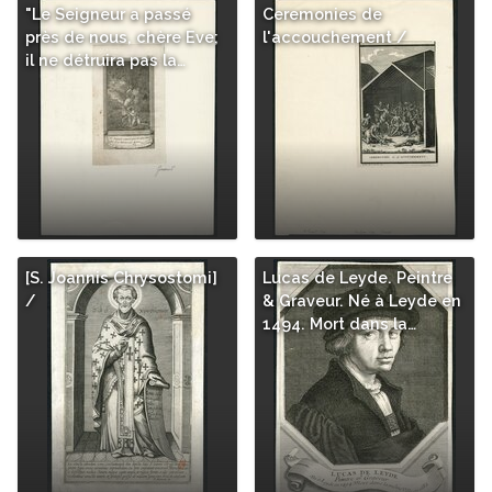
"Le Seigneur a passé
Ceremonies de
près de nous, chère Eve;
l'accouchement /
il ne détruira pas la…
[S. Joannis Chrysostomi]
Lucas de Leyde. Peintre
/
& Graveur. Né à Leyde en
1494. Mort dans la…