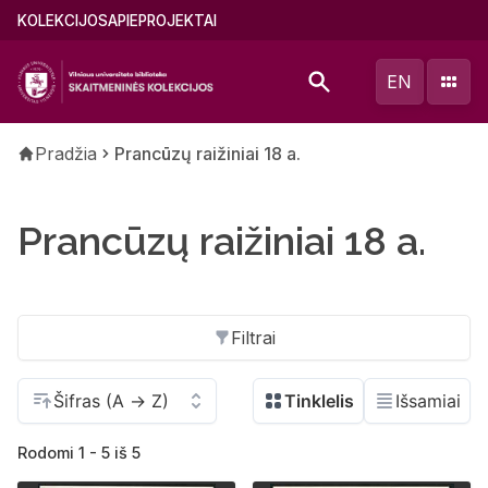
Pereiti
Main
KOLEKCIJOS
APIE
PROJEKTAI
į
menu
pagrindinį
(lithuanian)
EN
turinį
Kelias
Pradžia
Prancūzų raižiniai 18 a.
Prancūzų raižiniai 18 a.
Filtrai
Rodomi 1 - 5 iš 5