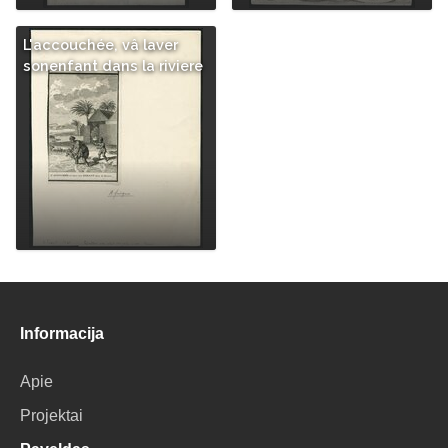
L'accouchée, vâ laver
sonenfant dans la riviere
Informacija
Apie
Projektai