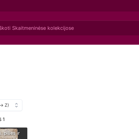
š 1
 pilies ir