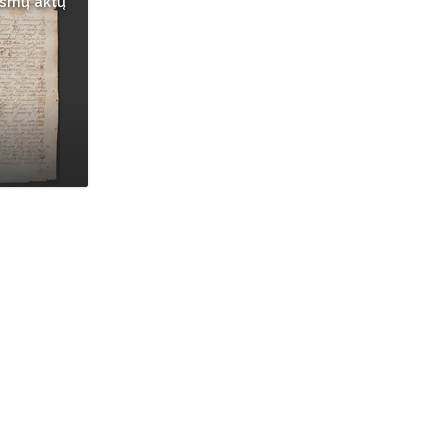
eismų aktų