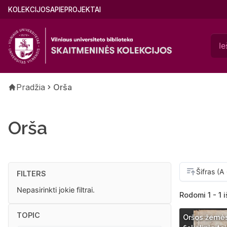
Pereiti
Main
KOLEKCIJOS
APIE
PROJEKTAI
į
menu
pagrindinį
(lithuanian)
turinį
Kelias
Pradžia
Orša
Orša
FILTERS
Nepasirinkti jokie filtrai.
Rodomi 1 - 1 i
TOPIC
Oršos žemės,