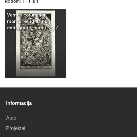
Rodomi 1 - 1 iš 1
Vermis corum non
moritur et ignis non
extinguitur, marci t. 9 /
Informacija
Apie
Projektai