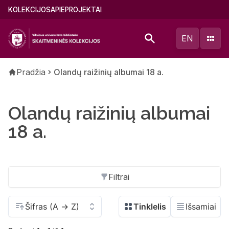
Pereiti
Main
KOLEKCIJOS
APIE
PROJEKTAI
į
menu
pagrindinį
(lithuanian)
EN
turinį
Kelias
Pradžia
Olandų raižinių albumai 18 a.
Olandų raižinių albumai
18 a.
Filtrai